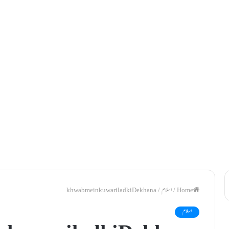
/
اسلام
/
khwab mein kuwari ladki Dekhana
اسلام