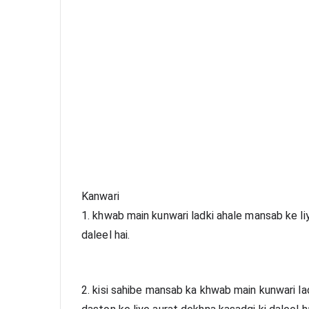
Kanwari
1. khwab main kunwari ladki ahale mansab ke liye
daleel hai.
2. kisi sahibe mansab ka khwab main kunwari ladk