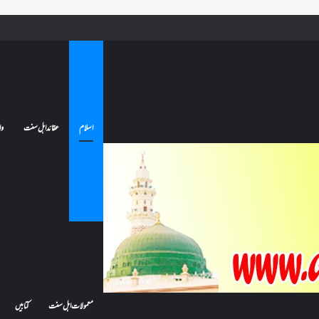
 جائے تو کیا اس کا اعتکاف ٹوٹ جائے گا؟فنائے مسجد کسے کہتے ہیں ، اور کیا معتکف فنائے مسجد میں جا سکتا ہے؟
اسلام
عقائد اہل سنت
وا
معمولات اہل سنت
کتابیں