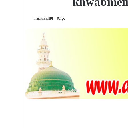
khwab mein
92