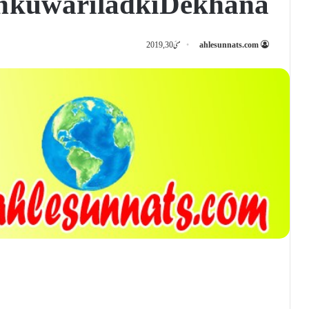
 kuwari ladki Dekhana
ahlesunnats.com
مئی 30, 2019