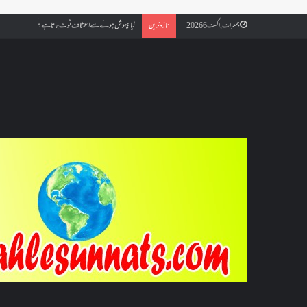
کیا بیہوش ہونے سے اعتکاف ٹوٹ جاتا ہے؟ اگر معتکف کو احتلام ہو
جمعرات, اگست 6 2026
تازہ ترین