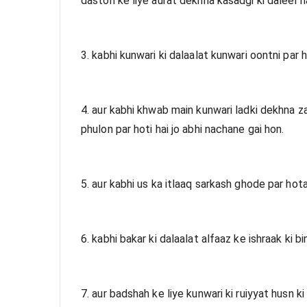
daston ke liye aurat dekhna kasadgi ki daleel ha
3. kabhi kunwari ki dalaalat kunwari oontni par ho
4. aur kabhi khwab main kunwari ladki dekhna za
phulon par hoti hai jo abhi nachane gai hon.
5. aur kabhi us ka itlaaq sarkash ghode par hota
6. kabhi bakar ki dalaalat alfaaz ke ishraak ki 
7. aur badshah ke liye kunwari ki ruiyyat husn ki