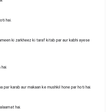
i.
ti hai.
meen ki zarkheez ki taraf kitab par aur kabhi ayese 
 hai.
bina par karab aur makaan ke mushkil hone par hoti hai.
 alaamat hai.