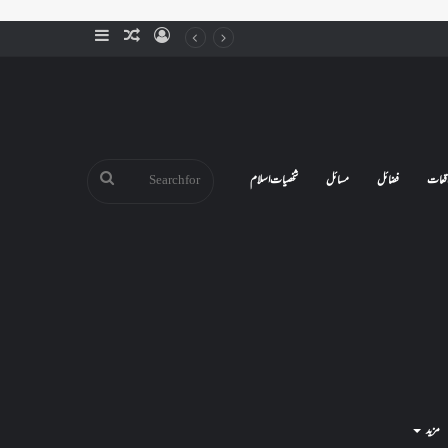
Sidebar
Random
Log
Article
In
Search
قعات
فضائل
مسائل
شخصیات اسلام
for
مزید