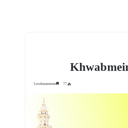
Khwab mein
77