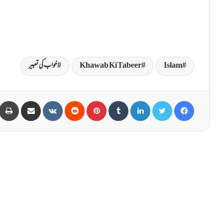
Islam
Khawab Ki Tabeer
خواب کی تعبیر
Share via Email
VKontakte
Reddit
Pinterest
Tumblr
LinkedIn
Twitter
Facebook