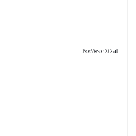
Post Views:
913