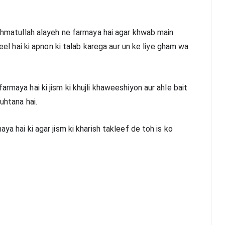
rahmatullah alayeh ne farmaya hai agar khwab main 
leel hai ki apnon ki talab karega aur un ke liye gham wa 
rmaya hai ki jism ki khujli khaweeshiyon aur ahle bait 
uhtana hai.
ya hai ki agar jism ki kharish takleef de toh is ko 