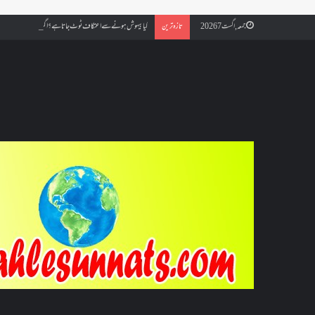
کیا بیہوش ہونے سے اعتکاف ٹوٹ جاتا ہے؟ اگر معتکف کو احتلام ہو جائ
جمعہ, اگست 7 2026
تازہ ترین