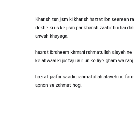
Kharish tan jism ki kharish hazrat ibn seereen 
dekhe ki us ke jism par kharish zaahir hui hai da
anwah khayega.
hazrat ibraheem kirmani rahmatullah alayeh ne fa
ke ahwaal ki justaju aur un ke liye gham wa ranj 
hazrat jaafar saadiq rahmatullah alayeh ne farma
apnon se zahmat hogi.