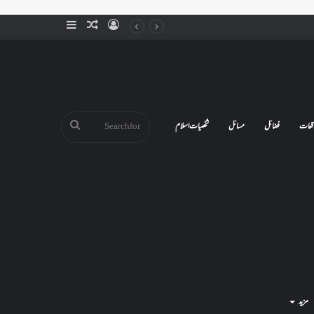
Sidebar
Random
Log
Article
In
Search
قعات
فضائل
مسائل
شخصیات اسلام
for
مزید