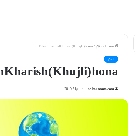
/
اسلام
/
Khwab mein Kharish (Khujli) hona
اسلام
 Kharish (Khujli) hona
ahlesunnats.com
مئی 31, 2019