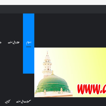
ے تو کیا اس کا اعتکاف ٹوٹ جائے گا؟فنائے مسجد کسے کہتے ہیں ، اور کیا معتکف فنائے مسجد میں جا سکتا ہے؟
اسلام
عقائد اہل سنت
وا
معمولات اہل سنت
کتابیں