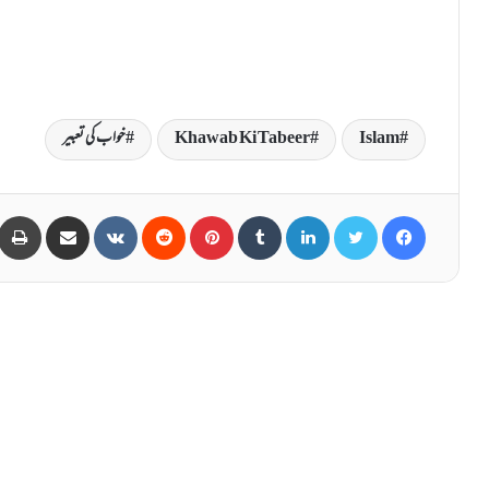
Islam
Khawab Ki Tabeer
خواب کی تعبیر
Share via Email
VKontakte
Reddit
Pinterest
Tumblr
LinkedIn
Twitter
Facebook