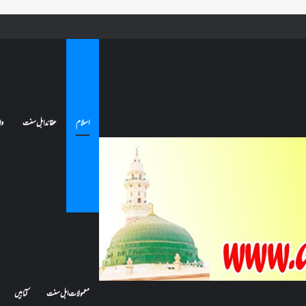
ا کفارہ بھی؟ قضا روزے کی نیت کا حکم
اسلام
عقائد اہل سنت
وا
معمولات اہل سنت
کتابیں