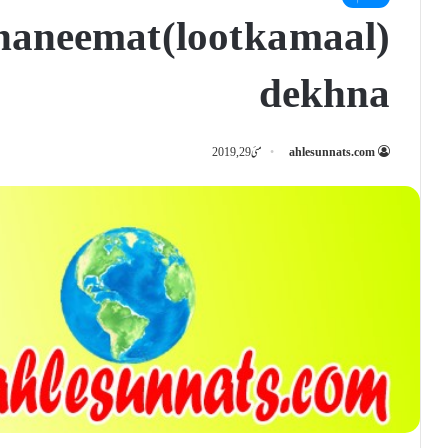
aneemat (loot ka maal)
dekhna
ahlesunnats.com
مئی 29, 2019