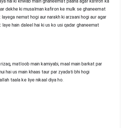
aya hai ki khwab main ghaneemat paana agar kafiron ka 
 agar dekhe ki musalman kafiron ke mulk se ghaneemat 
 layega nemat hogi aur narakh ki arzaani hogi aur agar 
aye hain daleel hai ki us ko usi qadar ghaneemat 
izaq, matloob main kamiyabi, maal main barkat par 
hui hai us main khaas taur par zyadati bhi hogi 
h taala ke liye nikaal diya ho.