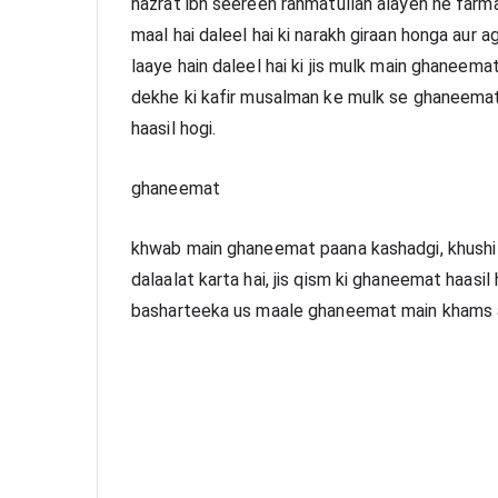
hazrat ibn seereen rahmatullah alayeh ne farm
maal hai daleel hai ki narakh giraan honga aur
laaye hain daleel hai ki jis mulk main ghaneemat
dekhe ki kafir musalman ke mulk se ghaneemat l
haasil hogi.
ghaneemat 
khwab main ghaneemat paana kashadgi, khushi r
dalaalat karta hai, jis qism ki ghaneemat haasil 
basharteeka us maale ghaneemat main khams alla