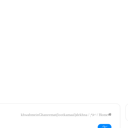
/
اسلام
/
khwab mein Ghaneemat (loot ka maal) dekhna
اسلام