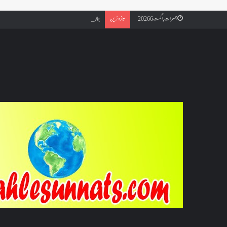
جان بوجھ کر روزہ ٹوڑنے اور جماع کرنے سے صرف قضاء لازم ہے ی
جمعرات, اگست 6 2026
تازہ ترین