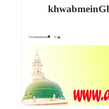
khwab mein Gh
51