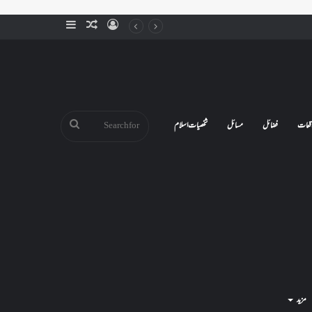
Sidebar
Random
Log
Article
In
Search
قعات
فضائل
مسائل
شخصیات اسلام
for
مزید