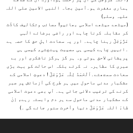
ہماری مغفرت ہو۔آمین بجاہ النبی الامین صلی اللہ
علیہ وسلم)
(میٹھے میٹھے اسلامی بھائیو! مصائب وتکالیف کاڈَٹ
کر مقابلہ کرنا چاہے اور راضی برضائے الٰہی
عَزَّوَجَلَّ رہنا چاہے۔ اور یہ سعادت اہلِ حق کا حصہ ہے
۔انہیں چاہے کیسی ہی مصیبت پہنچتی، کیسی ہی
پریشانی لاحق ہوتی وہ ہر گز ہرگز ناشکری اور بے
صبری کا مظاہرہ نہ کرتے بلکہ اس حالت کو بہت بڑی
سعادت سمجھتے۔اَلْحَمْدُ لِلّٰہ عَزَّوَجَلَّ ! دعوتِ اسلامی کے
مشکبار مدنی ماحول میں ہر طرح کی آزمائش پر صبر
کرنے کی ترغیب دلائی جاتی ہے۔ آپ بھی دعوت اسلامی
کے مشکبار مدنی ماحول سے ہر دم وابستہ رہے، اِنْ
شَاءَ اللہ عَزَّوَجَلَّ دنیا وآخرت سنور جائے گی ۔)