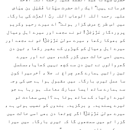
فرماتے ہیں:” ایک رات حضرت سیِّدُنا فُضَیْل بن عِیَاض
علیہ رحمۃ اللہ الوھاب اللہ ربُّ العزَّت کی بارگاہ
میں اس طر ح عرض گزار ہوئے:” اے میرے رحیم وکریم
پروردگار عَزَّوَجَلَّ ! تو نے مجھے اور میرے اہل وعیال
کو بھوکا رکھا ، میرے مولیٰ عَزَّوَجَلَّ! تو نے مجھے اور
میرے اہل وعیال کو کپڑوں کے بغیر رکھا ، تین دن
ہمیں اسی حالت میں گزر گئے، میں نے اور میرے
گھروالوں نے تین دن سے کچھ نہیں کھایا،مسلسل
تین راتیں ہمارے گھر چراغ نہ جلا ، آخرمیرا کون
سا عمل تیری بارگاہ میں مقبول ہوا ہے جس کی وجہ
سے ہمارے ساتھ ایسا مبارک معاملہ ہو رہا ہے جو
تیرے اولیاء کے ساتھ ہوتا ہے ؟ایسی سعادت تو
تیرے پسندیدہ و برگزیدہ بندوں کو نصیب ہوتی ہے ،
میرے مولیٰ عَزَّوَجَلَّ! اگر چوتھا دن بھی اسی حالت میں
گزرا تو میں سمجھوں گا کہ تیری بارگاہ میں میرا
بھی کچھ مقام و مرتبہ ہے ۔”