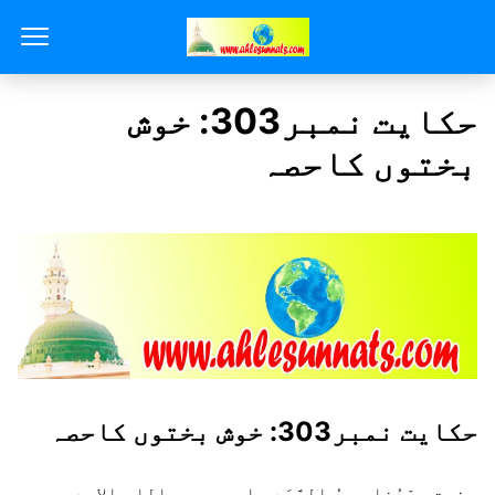
حکایت نمبر303: خوش
بختوں کاحصہ
حکایت نمبر303: خوش بختوں کاحصہ
حضرتِ سیِّدُنا عبدُ الصَّمَد علیہ رحمۃ اللہ الاحد