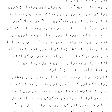
راوی کہتے ہیں: ” جب صبح ہوئی اور چوتھا دن شروع
ہوا تو کسی نے دروازے پر دستک دی ، آپ رحمۃ اللہ
تعالیٰ علیہ نے پوچھا: ”کون ہے ؟” جواب ملا :”میں
حضرت سیِّدُنا عبداللہ ابن مُبَارَک رحمۃ اللہ تعالیٰ
علیہ کا قاصد ہوں، انہوں نے آپ کو دیناروں کی یہ
تھیلی اور ایک رقعہ بھجوایاہے۔” جب آپ رحمۃ اللہ
تعالیٰ علیہ نے خط پڑھا تو اس میں لکھا تھا ۔” اس
سال میں حج کے لئے نہیں آسکا، میں آپ کو اتنے
اتنے دینار بھجوا رہا ہوں قبول فرمالیں۔ ”
وَالسَّلَام !عبد اللہ بن مُبَارَک ۔
خط پڑھ کر آپ رحمۃ اللہ تعالیٰ علیہ زار وقطار
رونے لگے اور کہا :” میں تو پہلے ہی جانتا تھا کہ
میں اتنا خوش قسمت نہیں کہ مجھے بھی وہی نعمت
ملے جو اولیاء کرام کو ملاکرتی ہے۔ ہم اس قابل
کہا ں کہ ہمیں فقر کی لا زوال دولت حاصل ہو ۔”
(اللہ عزوجل کی اُن پر رحمت ہو..اور.. اُن کے صدقے