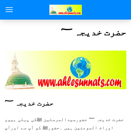
حضرت خدیجہ ؅
حضرت خدیجہ
؅
حضرت خدیجہ ؅ حضورسیدالمرسلین ﷺکی پہلی بیوی
اورام المومنین ہیں ۔حضورﷺ کو آپ سے اورآپ