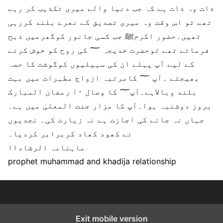
ذات وہ ذات ہے کہ جب دنیا والے میری تکذیب کر رہے
تھے تو اس وقت وہ میری تصدیق کے نعرے بلند کررہی
تھیں۔حضور اکرمﷺ جب کسی جانور کوگھرمیں ذبح
فرماتے تھے توحضرت خدیجہ ؅ کی روح کو خوش کرنے
کے لیے آپ پہلے ان کی سہیلیوں کوگوشت کا حصہ
بھیجتے ۔آپ ؅ کامرتبہ ازواج مطہرات میں بہت
بلند وبالاہے۔آپ؅ کا وصال ۱۰ رمضان المبارک
بروز دوشنبہ ہوا۔آپ کا مزار جنت المعلیٰ میں ہے۔
جہاں نہ جانے کی اجازت ہے نہ زیارت کی۔ نجدیوں
نے کھود کھاد کربرابر کردیا۔
ماہنامہ الرشاد۱۱
prophet muhammad and khadija relationship
Exit mobile version