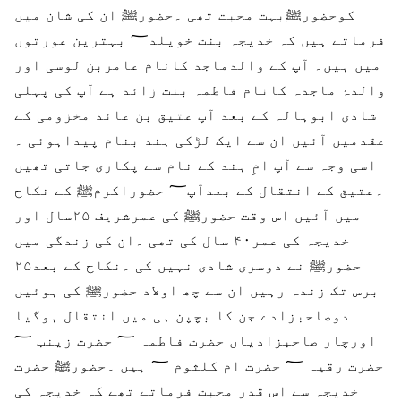
کوحضورﷺبہت محبت تھی ۔حضورﷺ ان کی شان میں
فرماتے ہیں کہ خدیجہ بنت خویلد؅ بہترین عورتوں
میں ہیں۔ آپ کے والدماجد کانام عامربن لوسی اور
والدۂ ماجدہ کانام فاطمہ بنت زائد ہے آپ کی پہلی
شادی ابوہالہ کے بعد آپ عتیق بن عائد مخزومی کے
عقدمیں آئیں ان سے ایک لڑکی ہند بنام پیداہوئی ۔
اسی وجہ سے آپ امِ ہند کے نام سے پکاری جاتی تھیں
۔عتیق کے انتقال کے بعدآپ؅ حضوراکرمﷺ کے نکاح
میں آئیں اس وقت حضورﷺ کی عمرشریف ۲۵سال اور
خدیجہ کی عمر۴۰ سال کی تھی ۔ان کی زندگی میں
حضورﷺ نے دوسری شادی نہیں کی ۔نکاح کے بعد۲۵
برس تک زندہ رہیں ان سے چھ اولاد حضورﷺ کی ہوئیں
دوصاحبزادے جن کا بچپن ہی میں انتقال ہوگیا
اورچار صاحبزادیاں حضرت فاطمہ ؅ حضرت زینب ؅
حضرت رقیہ ؅ حضرت ام کلثوم ؅ ہیں ۔حضورﷺ حضرت
خدیجہ سے اس قدر محبت فرماتے تھے کہ خدیجہ کی