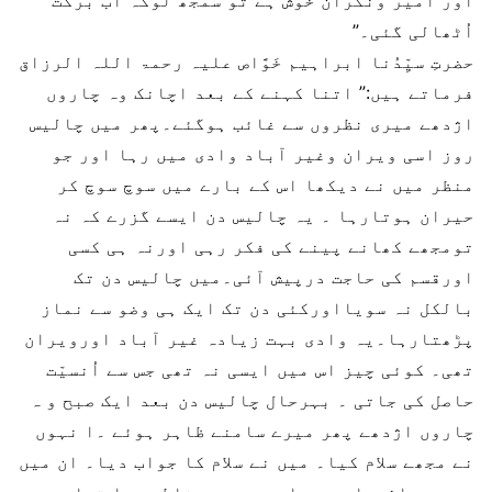
اور امیر ونگران خوش ہے تو سمجھ لوکہ اب برکت
اُٹھالی گئی۔”
حضرتِ سیِّدُنا ابراہیم خَوَّاص علیہ رحمۃ اللہ الرزاق
فرماتے ہیں:” اتنا کہنے کے بعد اچانک وہ چاروں
اژدھے میری نظروں سے غائب ہوگئے۔پھر میں چالیس
روز اسی ویران وغیر آباد وادی میں رہا اور جو
منظر میں نے دیکھا اس کے بارے میں سوچ سوچ کر
حیران ہوتارہا ۔ یہ چالیس دن ایسے گزرے کہ نہ
تومجھے کھانے پینے کی فکر رہی اورنہ ہی کسی
اورقسم کی حاجت درپیش آئی۔میں چالیس دن تک
بالکل نہ سویااورکئی دن تک ایک ہی وضو سے نماز
پڑھتارہا۔یہ وادی بہت زیادہ غیر آباد اورویران
تھی۔ کوئی چیز اس میں ایسی نہ تھی جس سے اُنسیّت
حاصل کی جاتی ۔ بہرحال چالیس دن بعد ایک صبح و ہ
چاروں اژدھے پھر میرے سامنے ظاہر ہوئے ۔ا نہوں
نے مجھے سلام کیا۔ میں نے سلام کا جواب دیا۔ ان میں