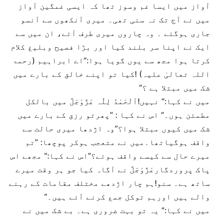
آواز میں ایسا غم وسوز تھا کہ ایسی غمگین آواز
میں نے آج تک نہ سنی تھی۔ میری آنکھوں سے آنسو
جاری ہوگئے ۔ وہ چاروں میری طرف آئے، ان میں سے
ایک نے اپنا سر بلند کیا اور بڑا فصیح وبلیغ کلام
کرتا ہوا مجھ سے یوں گویا ہوا:”اے ابراہیم (رحمۃ
اللہ تعالیٰ علیہ) !کیا تو اپنے خالق کے بارے میں
شک میں مبتلا ہے ؟”
میں نے کہا:” نہیں!اَلْحَمْدُ لِلّٰہ عَزَّوَجَلَّ میں بالکل
مطمئن ہوں۔” اس نے کہا : ”پھرتو رزق کے بارے میں
شک میں کیوں مبتلا ہوا؟”وہ اژدھا میری حالت سے
واقف ہوگیاتھا۔میں نے متعجب ہوکر پوچھا: ”تم
میرے حال سے کیسے واقف ہوئے؟”اس نے کہا:” مجھے اس
پاک پروردگارعَزَّوَجَلَّ نے آگاہ کیا جو ہر وقت میرے
ساتھ ہے۔ سنو!ہم چار اژدھے مختلف مقامات کے رہنے
والے ہیں اورہم توکل جمع کرنے آئے ہیں۔”
میں نے کہا:” یہ تو بہت ضروری ہے۔ بے شک میں نے