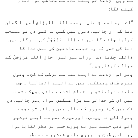
سے وہی اژدھا جو پہلے مجھ سے مخاطب ہوا تھا،
کہنے لگا:
”اے ابو اسحاق علیہ رحمۃ اللہ الرزّاق ! میرا گمان
تھا کہ ان چالیس دنوں میں کسی نہ کسی دن تو منتخب
کرلیا جائے گا میں نے اللہ عَزَّوَجَلَّ کی بارگاہ میں
دعا کی تھی کہ وہ تجھے صادقین کی بعض غذا کا
ذائقہ چکھا دے اوراب میں تیرا حال اللہ عَزَّوَجَلَّ کے
حوالے کرتاہوں۔”
پھر اس اژدھے نے اپنے منہ سے نرگس کے کچھ پھول
میری طرف پھینکے۔ میں نے انہیں اٹھالیا ۔ جب
سامنے دیکھاتو وہ تمام اژدھے غائب ہوچکے تھے۔
میں ان کی جدائی سے بڑا غمگین ہوا۔ پھر چالیس دن
تک میں کیف وسرور کے عالم میں رہانہ تو مجھے
بھوک لگی نہ پیاس۔ اورمیرے جسم سے ایسی خوشبو
آتی تھی جیسے میں نے پورے جسم پر عطر لگایاہوا
ہو۔ اسی طرح وہ پوری وادی خوشبو سے معطر