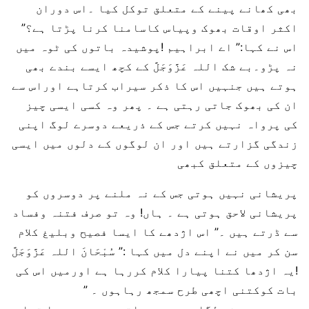
بھی کھانے پینے کے متعلق توکل کیا ۔اس دوران
اکثر اوقات بھوک وپیاس کاسامنا کرنا پڑتا ہے؟”
اس نے کہا:” اے ابراہیم !پوشیدہ باتوں کی ٹوہ میں
نہ پڑو۔بے شک اللہ عَزَّوَجَلَّ کے کچھ ایسے بندے بھی
ہوتے ہیں جنہیں اس کا ذکر سیراب کرتاہے اوراس سے
ان کی بھوک جاتی رہتی ہے ۔ پھر وہ کسی ایسی چیز
کی پرواہ نہیں کرتے جس کے ذریعے دوسرے لوگ اپنی
زندگی گزارتے ہیں اور ان لوگوں کے دلوں میں ایسی
چیزوں کے متعلق کبھی
پریشانی نہیں ہوتی جس کے نہ ملنے پر دوسروں کو
پریشانی لاحق ہوتی ہے ۔ ہاں! وہ تو صرف فتنہ وفساد
سے ڈرتے ہیں ۔” اس اژدھے کا ایسا فصیح وبلیغ کلام
سن کر میں نے اپنے دل میں کہا :” سُبْحَانَ اللہ عَزَّوَجَلَّ
!یہ اژدھا کتنا پیارا کلام کررہا ہے اورمیں اس کی
بات کوکتنی اچھی طرح سمجھ رہاہوں ۔ ”