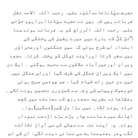
حضرتِ سیِّدُناحامداَسْوَد علیہ رحمۃ اللہ الاحد نقل
فرماتے ہیں کہ میں نے حضرت سیِّدُناابراہیم خوَّاص
علیہ رحمۃ اللہ الرزاق کو یہ فرماتے ہوئے سنا
:”توَ کلُّ کے بارے میں میرے یقین کی پختگی کی
ابتداء اس طرح ہوئی کہ میں جنگلوں اورصحراؤں
میں سفر کرتا اوراپنے توکل کو پختہ کرتا۔ مجھے
ویران اورغیرآباد علاقوں سے محبت ہوگئی ۔ ایک دن
میں ایک ویران جنگل کی طرف گیا اوراس جنگل میں
تین دن تین رات قیام کیا۔ جب چوتھی صبح ہوئی
توبھوک وپیاس کی وجہ سے کمزوری محسوس ہونے لگی ۔
بتقاضائے بشریت مجھے رزق کے معاملے میں کچھ
تردّد ہونے لگا۔ میں بڑا دِل گِیر(غمگین)ہوا۔
اچانک میرے سامنے چار بڑے بڑے اژدھے نمودار
ہوئے۔ وہ اپنے منہ سے سیٹی کی سی آواز نکالنے
لگے پھر بھنبھناہٹ سی سنائی دینے لگی۔ ان کی اس