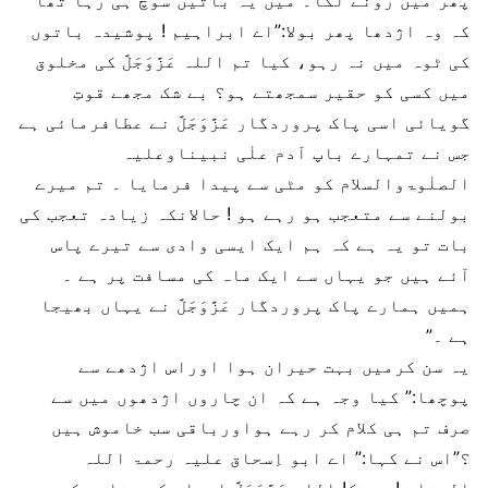
پھر میں رونے لگا۔ میں یہ باتیں سوچ ہی رہا تھا
کہ وہ اژدھا پھر بولا:”اے ابراہیم ! پوشیدہ باتوں
کی ٹوہ میں نہ رہو، کیا تم اللہ عَزَّوَجَلَّ کی مخلوق
میں کسی کو حقیر سمجھتے ہو؟ بے شک مجھے قوتِ
گویائی اسی پاک پروردگار عَزَّوَجَلَّ نے عطافرمائی ہے
جس نے تمہارے باپ آدم علٰی نبیناوعلیہ
الصلٰوۃوالسلام کو مٹی سے پیدا فرمایا ۔ تم میرے
بولنے سے متعجب ہو رہے ہو ! حالانکہ زیادہ تعجب کی
بات تو یہ ہے کہ ہم ایک ایسی وادی سے تیرے پاس
آئے ہیں جو یہاں سے ایک ماہ کی مسافت پر ہے ۔
ہمیں ہمارے پاک پروردگار عَزَّوَجَلَّ نے یہاں بھیجا
ہے ۔”
یہ سن کرمیں بہت حیران ہوا اوراس اژدھے سے
پوچھا:” کیا وجہ ہے کہ ان چاروں اژدھوں میں سے
صرف تم ہی کلام کر رہے ہواورباقی سب خاموش ہیں
؟”اس نے کہا:” اے ابو اِسحاق علیہ رحمۃ اللہ