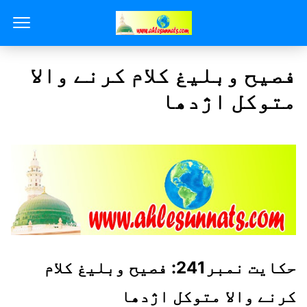
فصیح وبلیغ کلام کرنے والا
متوکل اژدھا
حکایت نمبر241: فصیح وبلیغ کلام
کرنے والا متوکل اژدھا