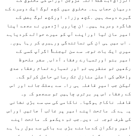
الرزاق !بے شک! اللہ عَزَّوَجَلَّ اوراس کی مخلوق کے
درمیان حجاب ہے۔ مخلوق میں کچھ لوگ ایک دوسرے کے
گہرے دوست ہیں ۔کچھ وزراء اورکچھ لوگ بعض کے
شاگرد ومرید ہیں۔ ان چاروں اژدھوں نے مجھے اپنا
امیر مان لیا اوراپنے آپ کو میرے حوالے کردیاہے
۔ اب میں ہی ان کی نمائندگی ورہبری کر رہا ہوں۔
میری ایک بات توجہ سے سن لیجئے! اگرآپ کسی کے
امیر بنو اورتمہارے رفقاء آداب ِ سفر ملحوظ
رکھیں تو عنقریب تم اور تمہارے تمام رفقاء صدق
واِخلاص کی اعلیٰ منازل تک رسائی حاصل کرلو گے۔
لیکن جب امیرِ قافلہ ہی راہ سے بھٹک جائے اور اس
کے رفقاء اس پر برتری چاہیں تو سمجھو کہ وہ
قافلہ ناکام ہوگیا۔ ناکامی کی سب سے بڑی نشانی
یہ ہے کہ ماتحت اپنے امیر پر غالب آ جائیں اوراس
کی طرف توجہ نہ دیں۔جب تم دیکھو کہ ماتحت اپنے
امیر ونگران کے سامنے بڑی بے باکی سے بول رہا ہے