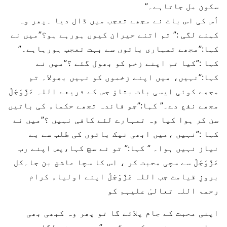
سکون مل جاتاہے۔”
اُس کی اس بات نے مجھے تعجب میں ڈال دیا ۔پھر وہ
کہنے لگی :” تم اتنے حیران کیوں ہورہے ہو؟”میں نے
کہا:”مجھے تمہاری باتوں سے بہت تعجب ہورہاہے۔”
کہا :”کیا تم اپنے زخم کو بھول گئے ؟”میں نے
کہا:”نہیں، میں اپنے زخموں کو نہیں بھولا۔ تم
مجھے کوئی ایسی بات بتاؤ جس کے ذریعے اللہ عَزَّوَجَلَّ
مجھے نفع دے۔” کہا:”جو فائدہ تجھے حکماء کی باتیں
سن کر ہوا کیا وہ تمہارے لئے کافی نہیں ؟”میں نے
کہا :”نہیں ،میں ابھی نیک باتوں کی طلب سے بے
نیاز نہیں ہوا۔ ” کہا:” تو نے سچ کہا،پس اپنے رب
عَزَّوَجَلَّ سے سچی محبت کر ، اس کا سچا عاشق بن جا۔کل
بروزِ قیامت جب اللہ عَزَّوَجَلَّ اپنے اولیاء کرام
رحمۃ اللہ تعالیٰ علیہم کو
اپنی محبت کے جام پلائے گا تو پھر وہ کبھی بھی