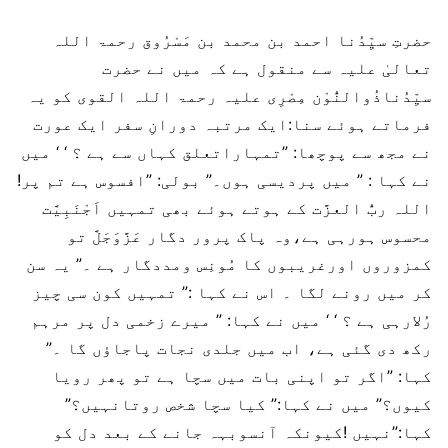
حضرتِ سیِّدُنا احمد بن محمد بن مَسْرُوق رحمۃ اللہ
تعالیٰ علیہ سے منقول ہے کہ میں نے حضرت
سیِّدُناذُوالنُّوْن مِصْرِی علیہ رحمۃ اللہ القوی کو یہ
فرماتے ہوئے سنا:ایک مرتبہ دورانِ سفر ایک عورت
نے مجھ سے پوچھا: ”تمہاراتعلق کہاں سے ہے ؟ ‘ ‘ میں
نے کہا : ” میں پردیسی ہوں۔” بولی: ”افسوس ہے تم پر!
اللہ ربُّ العزَّت کے ہوتے ہوئے بھی تمہیں اَجْنَبِیَّت
محسوس ہورہی ہے،وہ پاک پرور دگار عَزَّوَجَلَّ تو
کمزوروں اورغریبوں کا مُونِس ومددگار ہے ۔” یہ سن
کر میں رونے لگا ۔ اس نے کہا :” تمہیں کون سی چیز
رُلارہی ہے ؟ ‘ ‘ میں نے کہا: ” میرے زخمی دل پر مرہم
رکھ دی گئی ہے، اب میں جلدی نجات پاجاؤں گا ۔”
کہا: ”اگر تو اپنی بات میں سچا ہے تو پھر رویا
کیوں؟” میں نے کہا:” کیا سچا شخص روتانہیں؟”
کہا:”نہیں !کیونکہ آنسوبہہ جانے کے بعد دل کو