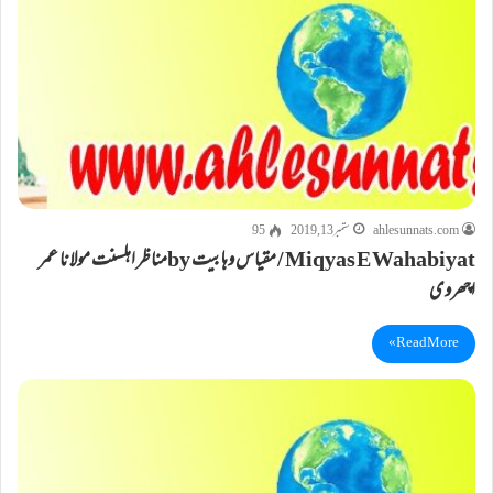
ahlesunnats.com
ستمبر 13, 2019
95
Miqyas E Wahabiyat / مقیاس وہابیت byمناظر اہلسنت مولانا عمر
اچھروی
Read More »