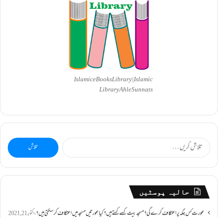
Islamic eBooks Library|Islamic
Library AhleSunnats
تلاش
کریں
برائے:
حالیہ پوسٹیں
عورت کس جگہ پر اعتکاف کرے گی؟مسجد بیت کسے کہتے ہیں؟کیا عورتیں مسجد میں اعتکاف کر سکتی ہیں؟
اکتوبر 21, 2021