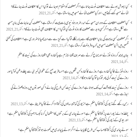
کیا بیہوش ہونے سے اعتکاف ٹوٹ جاتا ہے؟ اگر معتکف کو احتلام ہو جائے تو کیا اس کا اعتکاف ٹوٹ جائے گا؟
فنائے مسجد کسے کہتے ہیں ، اور کیا معتکف فنائے مسجد میں جا سکتا ہے؟
اکتوبر 21, 2021
کیا معتکف اعتکاف کے دوران مسجد کے اندر ضرورتاً دنیوی بات چیت کر سکتا ہے؟معتکف کن حاجات کی بنا پر مسجد
سے نکل سکتا ہے؟ اگر کسی وجہ سے معتکف کا روزہ ٹوٹ گیا تو کیا اس کا اعتکاف بھی ٹوٹ جائے گا؟
اکتوبر 21, 2021
اگر معتکف کسی حاجت کی بنا پر اعتکاف گاہ سے باہر نکلے تو کیا اسے کپڑے سے منہ چھپانا ضروری ہے؟اعتکاف کی کتنی
قسمیں ہیں؟کیا معتکف مسجد میں خرید و فروخت کر سکتا ہے؟
اکتوبر 21, 2021
جان بوجھ کر روزہ ٹوڑنے اور جماع کرنے سے صرف قضاء لازم ہے یا کفارہ بھی؟ قضا روزے کی نیت کا حکم
اکتوبر 14, 2021
روزہ ٹوڑنے کا کیا کفارہ ہے؟روزے کا کفارہ کس شخص پر ہے؟ مسافر بعد صبح کے ضحویٰ کبریٰ سے پہلے وطن کو آیا اور
روزے کی نیت کر لی پھر توڑ دیا تو کیا کفارہ ہو گا؟
اکتوبر 14, 2021
روزے کی نیت کا وقت کب تک ہوتا ہے؟ روزے کی نیت کس طرح کی جائے؟ کن صورتوں میں روزہ چھوڑنے کی
اجازت ہے؟
اکتوبر 14, 2021
رہن رکھے گئے زیور کی زکٰوۃ کا کیا حکم ہے؟زیور کی گذشتہ سالوں کی زکٰوۃ ادا کرنے کا کیا طریقہ ہے؟
اکتوبر 13, 2021
پہننے والے زیورات پر زکٰوۃ کا کیا حکم ہے؟ سونے چاندی کے برتنوں کا استعمال کرنا کیسا؟ جہیز کی زکٰوۃ کا کیا حکم ہے؟
اور بیوی کے زیور کی زکٰوۃ کا کیا حکم ہے؟
اکتوبر 13, 2021
سونے چاندی کی زکٰوۃ کا حساب کس طرح لگایا جائے؟ اگر سونے یا چاندی میں کھوٹ ہو تو زکٰوۃ کا کیا حکم ہے؟
اکتوبر 13, 2021