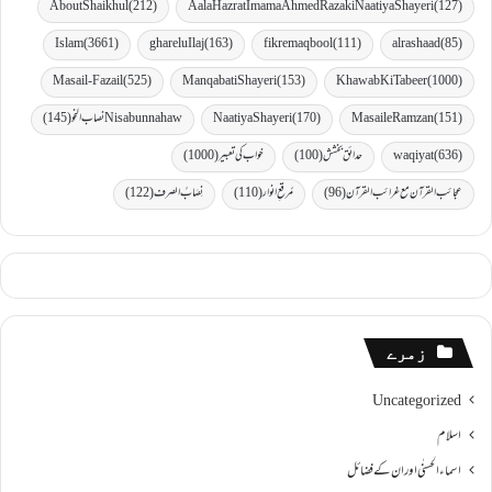
AboutShaikhul
(212)
Aala Hazrat Imama Ahmed Raza ki Naatiya Shayeri
(127)
Islam
(3661)
gharelu Ilaj
(163)
fikremaqbool
(111)
al rashaad
(85)
Masail-Fazail
(525)
Manqabati Shayeri
(153)
Khawab Ki Tabeer
(1000)
(151)
MasaileRamzan
(170)
Naatiya Shayeri
Nisabunnahaw نصاب النحو
(145)
(636)
waqiyat
حدائق بخشش
(100)
خواب کی تعبیر
(1000)
عجائب القرآن مع غرائب القرآن
(96)
مُرقعِ انوار
(110)
نِصَابُ الصرف
(122)
زمرے
Uncategorized
اسلام
اسماءالحسنٰی اور ان کے فضائل