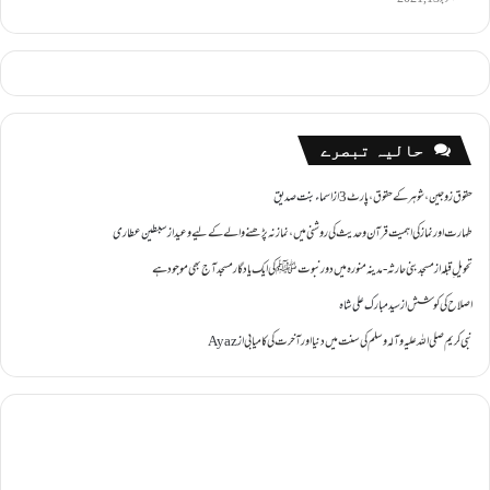
حالیہ تبصرے
حقوق زوجین ،شوہر کے حقوق ،پارٹ 3
از
اسماء بنت صدیق
طہارت اور نماز کی اہمیت قرآن و حدیث کی روشنی میں ،نماز نہ پڑھنے والے کے لیے وعید
از
سبطین عطاری
تحویل ِقبلہ
از
مسجد بنی حارثہ - مدینہ منورہ میں دور نبوتﷺ کی ایک یادگار مسجد آج بھی موجود ہے
اصلاح کی کوشش
از
سید مبارک علی شاہ
نبی کریم صلی اللہ علیہ وآلہ وسلم کی سنت میں دنیا اور آخرت کی کامیابی
از
Ayaz