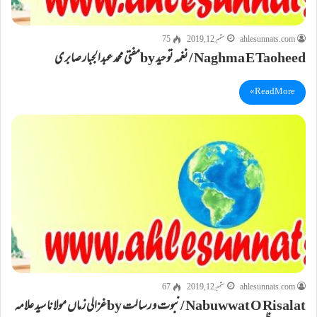
ahlesunnats.com
ستمبر 12, 2019
75
Naghma E Taoheed / نغمہ توحید byمفتی محمد عبدالجبار صابری
Read More »
ahlesunnats.com
ستمبر 12, 2019
67
Nabuwwat O Risalat / نبوت و رسالت byغزالی زماں مولانا سید علامہ