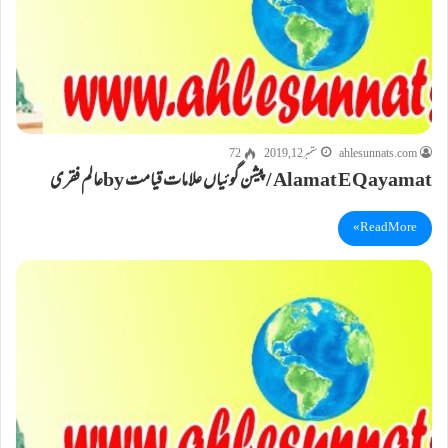
ahlesunnats.com
ستمبر 12, 2019
72
Alamat E Qayamat / پیشن گوئیاں علامات قیامت byعالم فقری
Read More »