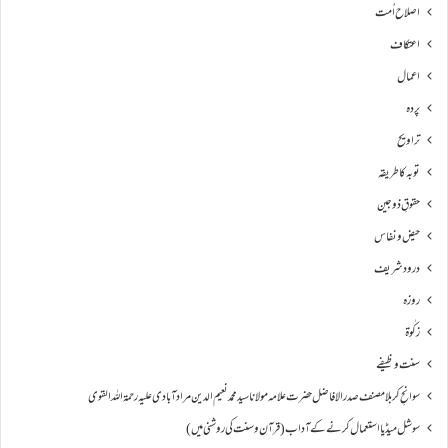
اصلاح اُمت
اعتکاف
اعمال
پردہ
تراویح
توبہ کا طریقہ
حقوقِ ذوجین
حیض و نفاس
درود شریف
روزہ
زکٰوۃ
سنت وظیفے
سوانحِ كربلا مصنف صدر الافاضل حضرت علامہ مولانا سید محمد نعیم الدین مراد آبادی علیہ رحمۃ اللہ القوی
سوشل میڈیا استعمال کرنے کے آداب (قرآن و سنت کی روشنی میں)