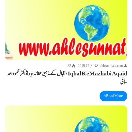
ahlesunnats.com
ستمبر 12, 2019
82
Iqbal Ke Mazhabi Aqaid / اقبال کے مذہبی عقائد byڈاکٹر محمود احمد
ساقی
Read More »