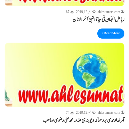
ahlesunnats.com
ستمبر 12, 2019
87
ریاض الجنان فی حیاة النبی آخر الزمان
Read More »
ahlesunnats.com
ستمبر 12, 2019
74
قہر خداوندی بر دھماکہ دیوبندی علامہ محمد علی رضوی صاحب