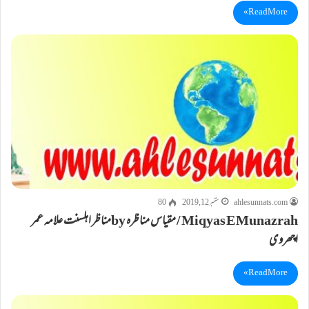
Read More »
ahlesunnats.com
ستمبر 12, 2019
80
Miqyas E Munazrah / مقیاس مناظرہ byمناظر اہلسنت علامہ عمر
اچھروی
Read More »