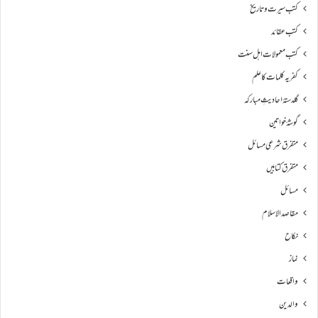
کتب سیرت و تاریخ
کتب عقائد
کتب معمولات اہل سنت
کفریہ کلمات کا علم
گلدستۂ احادیثِ مبارکہ
گوشۂ خواتین
متفرق شرعی مسائل
متفرق کتابیں
مسائل
مقاصد الاسلام
نکاح
نماز
واقعات
والدین