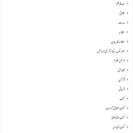
صدقۂ فطر
طلاق
عدت
عقائد
عقائد کا بیان
عورتوں کے شرعی مسائل
فرض علوم
فضائل
قُرآنِ
قربانی
کتب
کتب اخلاق آداب
کتب افتا و فقہ
کتب تفاسیر