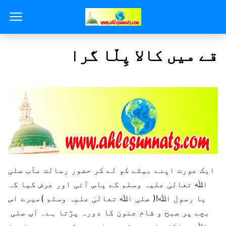
قے میں کالا پِلّا گرا
ایک عورت اپنے بیٹے کو لے کر حضور رسالت مآب صلی
اﷲ تعالیٰ علیہ وسلم کے پاس آئی اور عرض کیا کہ
یا رسول اﷲ!( صلی اﷲ تعالیٰ علیہ وسلم )میرے اس
بچے پر صبح و شام جنون کا دورہ پڑتا ہے۔ آپ صلی