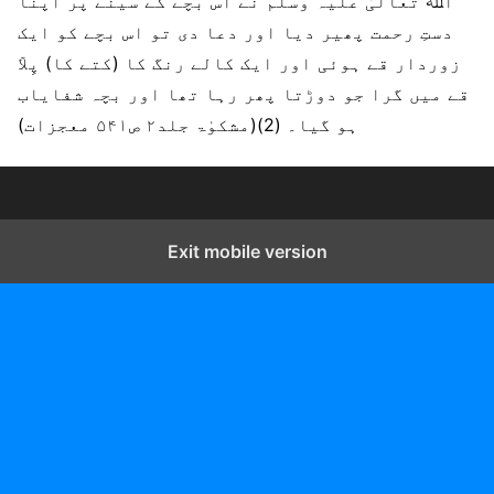
اﷲ تعالیٰ علیہ وسلم نے اس بچے کے سینے پر اپنا
دستِ رحمت پھیر دیا اور دعا دی تو اس بچے کو ایک
زوردار قے ہوئی اور ایک کالے رنگ کا (کتے کا) پِلاّ
قے میں گرا جو دوڑتا پھر رہا تھا اور بچہ شفایاب
ہو گیا۔ (2)(مشکوٰۃ جلد۲ ص۵۴۱ معجزات)
Exit mobile version