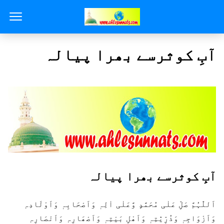
آبِ کوثرسے بھرا پیالہ
آبِ کوثرسے بھرا پیالہ
اَللّٰہُمَّ صَلِّ عَلٰی مُحَمَّدٍ وَّعَلٰی اٰلِہٖ وَاَصْحَابِہٖ وَاَوْلَادِہٖ
وَاَزْوَاجِہٖ وَذُرِّیّٰتِہٖ وَاَھْلِ بَیْتِہٖ وَاَصْھَارِہٖ وَاَنْصَارِہٖ