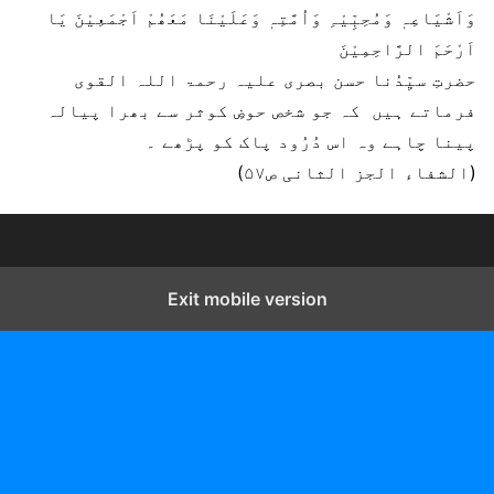
وَاَشْیَاعِہٖ وَمُحِبِّیْہِ وَاُمَّتِہٖ وَعَلَیْنَا مَعَھُمْ اَجْمَعِیْنَ یَا
اَرْحَمَ الرَّاحِمِیْنَ
حضرتِ سیِّدُنا حسن بصری علیہ رحمۃ اللہ القوی
فرماتے ہیں کہ جو شخص حوضِ کوثر سے بھرا پیالہ
پینا چاہے وہ اس دُرُود پاک کو پڑھے ۔
(الشفاء الجز الثانی ص۵۷)
Exit mobile version