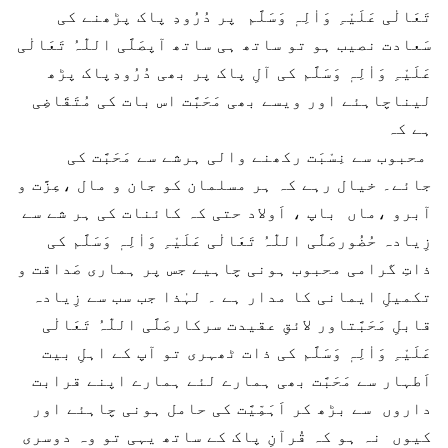
تَعَالٰی عَلَیْہِ وَاٰلِہٖ وَسَلَّم پر دُرُودِ پاک پڑھنے کی
سَعادت نصیب ہو تو ساتھ ہی ساتھ آپصَلَّی اللّٰہُ تَعَالٰی
عَلَیْہِ وَاٰلِہٖ وَسَلَّم کی آلِ پاک پر بھی دُرُودِپاک پڑھ
لیناچاہئے اور ویسے بھی مَحَبَّت اس بات کی مُتَقَاضِی
ہے کہ
محبوب سے نِسْبَت رکھنے والی ہرشے سے مَحَبَّت کی
جائے۔ خیال رہے کہ ہر مسلمان کو جان و مال ،عِزَّت و
آبرو ،ماں باپ ، اَولاد حتی کہ کائنات کی ہر شے سے
زِیادہ حُضُورصَلَّی اللّٰہُ تَعَالٰی عَلَیْہِ وَاٰلِہٖ وَسَلَّم کی
ذاتِ گرامی محبوب ہونی چاہیے جس پر ہماری صَداقت و
تکمیلِ ایمانی کا مدار ہے ۔ لہٰذا جب سب سے زِیادہ
قابلِ مَحَبَّتاور لائقِ عقیدت سرکارصَلَّی اللّٰہُ تَعَالٰی
عَلَیْہِ وَاٰلِہٖ وَسَلَّم کی ذات ٹھہری تو آپ کے اہلِ بیت
اَطہار سے مَحَبَّت بھی ہمارے لئے ہمارے اپنے قرابت
داروں سے بڑھ کر اَہَمِّیَّت کی حامل ہونی چاہئے اور
کیوں نہ ہو کہ قُرآنِ پاک کے ساتھ یہی تو وہ دوسری