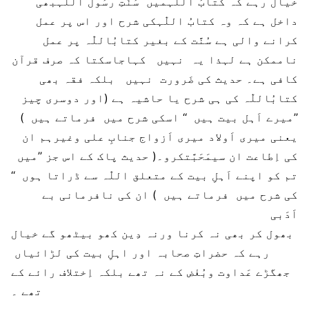
خیال رہے کہ کتابُ اللّٰہمیں سُنَّتِ رسُول اللّٰہبھی
داخل ہے کہ وہ کتابُ اللّٰہکی شرح اور اس پر عمل
کرانے والی ہے سُنَّت کے بغیر کتابُاللّٰہ پر عمل
ناممکن ہے لہذا یہ نہیں کہاجاسکتا کہ صرف قرآن
کافی ہے۔ حدیث کی ضَرورت نہیں بلکہ فقہ بھی
کتابُاللّٰہ کی ہی شرح یا حاشیہ ہے (اور دوسری چیز
’’میرے اَہل بیت ہیں ‘‘ اسکی شرح میں فرماتے ہیں )
یعنی میری اَولاد میری اَزواج جنابِ علی وغیرہم ان
کی اِطاعت ان سیمَحَبَّتکرو۔( حدیث پاک کے اس جز ’’میں
تم کو اپنے اَہلِ بیت کے متعلق اللّٰہ سے ڈراتا ہوں ‘‘
کی شرح میں فرماتے ہیں ) ان کی نافرمانی بے
اَدَبی
بھول کر بھی نہ کرنا ورنہ دِین کھو بیٹھو گے خیال
رہے کہ حضراتِ صحابہ اور اہلِ بیت کی لڑائیاں
جھگڑے عَداوت وبُغْض کے نہ تھے بلکہ اِختلاف رائے کے
تھے ۔