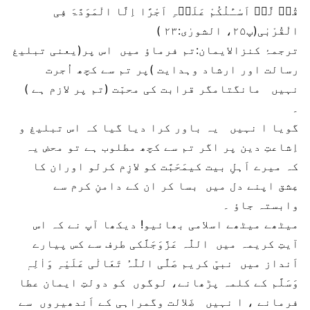
قُلۡ لَّاۤ اَسْـَٔلُکُمْ عَلَیۡہِ اَجْرًا اِلَّا الْمَوَدَّۃَ فِی
الْقُرْبٰی(پ۲۵، الشورٰی:۲۳ )
ترجمۂ کنزالایمان:تم فرماؤ میں اس پر(یعنی تبلیغ
رسالت اور ارشاد وہدایت )پر تم سے کچھ اُجرت
نہیں مانگتامگر قرابت کی محبّت (تم پر لازم ہے )
۔
گویا ا نہیں یہ باور کرا دیا گیا کہ اس تبلیغ و
اِشاعتِ دین پر اگر تم سے کچھ مطلوب ہے تو محض یہ
کہ میرے اَہلِ بیت کیمَحَبَّت کو لازِم کرلو اوران کا
عِشق اپنے دل میں بسا کر ان کے دامنِ کرم سے
وابستہ جاؤ ۔
میٹھے میٹھے اسلامی بھائیو! دیکھا آپ نے کہ اس
آیتِ کریمہ میں اللّٰہ عَزَّوَجَلَّکی طرف سے کس پیارے
اَنداز میں نبیِّ کریم صَلَّی اللّٰہُ تَعَالٰی عَلَیْہِ وَاٰلِہٖ
وَسَلَّم کے کلمہ پڑھانے، لوگوں کو دولتِ ایمان عطا
فرمانے ، ا نہیں ضَلالت وگمراہی کے اَندھیروں سے