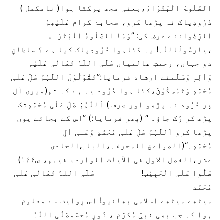
الصَّلٰوۃَ الْبَتْرَاءَ،یعنی مجھ پرکٹا ہوا( نامکمل )
دُرُودِپاک نہ پڑھا کرو، صحابۂ کرام عَلَیْھِمُ
الرِّضْواننے عرض کی: ’’وَمَا الصَّلٰوۃُ الْبَتْرَاء
،یارسُولَاللّٰہ! یہ کٹاہوا دُرُودِپاک کیا ہے ؟ سلطانِ
دو جہان، رحمتِ عالمیان صَلَّی اللّٰہُ تَعَالٰی عَلَیْہِ
وَاٰلِہٖ وَسَلَّمنے ارشاد فرمایا:’’تَقُوْلُوْنَ اللّٰہُمَّ صَلِّ عَلٰی
مُحَمَّدٍ وَتَمْسِکُوْنَ،کٹا ہوا دُرُود یہ ہے کہ تم(میری آل
پر دُرُود نہ پڑھو اور صرف ) اَللّٰہُمَّ صَلِّ عَلٰی مُحَمَّدٍتک
پڑھ کر رُک جاؤ۔ ‘‘ (پھر فرمایا:) ’’اس کے بجائے یوں
پڑھا کرو اَللّٰہُمَّ صَلِّ عَلٰی مُحَمَّدٍ وَّعَلٰی اٰلِ
مُحَمَّدٍ۔‘‘(الصواعق المحرقہ،الباب‚الحادی
عشر،الفصل الاول فی الآیات الواردۃ فیہم، ص۱۴۶)
صَلُّوا عَلَی الْحَبِیْب! صَلَّی اللہُ تَعَالٰی عَلٰی
مُحَمَّد
میٹھے میٹھے اسلامی بھائیو! اس رِوایت سے معلوم
ہوا کہ جب بھی نبیِّ مُکرّم ، نُورِ مُجسّمصَلَّی اللّٰہُ