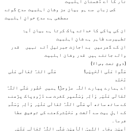
نار کا اے دُشمنان اہلبیت
کس زباں سے ہو بیان عز وشان اہلبیت
مدح گوئے
مصطفی ہے مدح خوانِ اہلبیت
ان کی پاکی کا خدائے پاک کرتا ہے بیان
آیۂ
تطہیرسے ظاہر ہے شانِ اہلبیت
ان کے گھرمیں بے اجازت جبرئیل آتے نہیں
قدر
والے جانتے ہیں قدر وشان اہلبیت
(ذوقِ نعت ،ص۷۱)
صَلُّوا عَلَی الْحَبِیْب! صَلَّی اللہُ تَعَالٰی عَلٰی
مُحَمَّد
اے ہمارے پیارے اللّٰہ عزّوجلَّ! ہمیں حُضُور صَلَّی اللّٰہُ
تَعَالٰی عَلَیْہِ وَاٰلِہٖ وَسَلَّمپر کثرت سے دُرُودِپاک پڑھنے
کے ساتھ ساتھ آپ صَلَّی اللّٰہُ تَعَالٰی عَلَیْہِ وَاٰلِہٖ وَسَلَّم
کے اہلِ بیت سے اُلفت و مَحَبَّترکھنے کی توفیق عطا
فرما۔
اٰمِیْن بِجَاہِ النَّبِیِّ الْاَمِیْن صَلَّی اللّٰہُ تَعَالٰی عَلَیْہِ