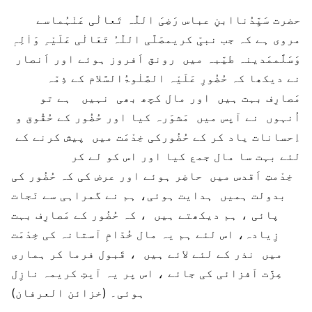
حضرت سَیِّدُناابنِ عباس رَضِیَ اللّٰہ تَعالٰی عَنْہُماسے
مروی ہے کہ جب نبیِّ کریمصَلَّی اللّٰہُ تَعَالٰی عَلَیْہِ وَاٰلِہٖ
وَسَلَّممَدینہ طیّبہ میں رونق اَفروز ہوئے اور اَنصار
نے دیکھا کہ حُضُورِ عَلَیْہ الصَّلٰوۃُالسَّلام کے ذِمّہ
مَصارِف بہت ہیں اور مال کچھ بھی نہیں ہے تو
اُنہوں نے آپس میں مَشوَرہ کیا اور حُضُور کے حُقُوق و
اِحسانات یاد کر کے حُضُورکی خِدْمَت میں پیش کرنے کے
لئے بہت سا مال جمع کیا اور اس کو لے کر
خِدْمتِ اَقدس میں حاضِر ہوئے اور عرض کی کہ حُضُور کی
بدولت ہمیں ہدایت ہوئی، ہم نے گمراہی سے نَجات
پائی ، ہم دیکھتے ہیں ، کہ حُضُور کے مَصارِف بہت
زِیادہ، اس لئے ہم یہ مال خُدّامِ آستانہ کی خِدْمَت
میں نذر کے لئے لائے ہیں ، قَبول فرما کر ہماری
عِزَّت اَفزائی کی جائے ، اس پر یہ آیتِ کریمہ نازِل
ہوئی۔ (خزائن العرفان)