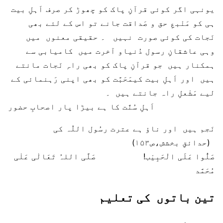
یونہی اگر کوئی قرآنِ پاک کو چھوڑ کر صرف اَہلِ بیت
ہی کو مَنْبعِ حق و صَداقت جانے تو اس کے لئے بھی
نَجات کی کوئی صورت نہیں ۔ حقیقی معنوں میں
وہی عاشقانِ رسول دُنیاو آخرت میں کامیابی سے
ہمکنار ہیں جو قرآنِ پاک کو بھی راہِ نَجات مانتے
ہیں اور اَہلِ بیت کیمَحَبَّت کو بھی اپنی رَہنمائی کے
لیے مَشْعلِ راہ جانتے ہیں ۔
اَہلِ سُنَّت کا ہے بیڑا پار اصحابِ حضور
نَجم ہیں اور ناؤ ہے عترت رسُول اللّٰہ کی
(حدائقِ بخشش،ص۱۵۳)
صَلُّوا عَلَی الْحَبِیْب! صَلَّی اللہُ تَعَالٰی عَلٰی
مُحَمَّد
تین باتوں کی تعلیم