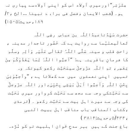
عِتْرَتِہِ‘‘اورمیری اَولاد اس کو اپنی اَولادسے پیاری نہ
ہو۔ (شعب الایمان ،فصل فی براء ۃ نبینا …الخ ،۲/
۱۸۹،حدیث:۱۵۰۵)
حضرت سَیِّدُناعبدُاللّٰہ بن عباس رضِی اللّٰہ
تَعالٰیعنْہُما سے روایت ہے کہ حُضُور تاجدار مدینہ ،
راحتِ قلب و سینہ صَلَّی اللّٰہُ تَعَالٰی عَلَیْہِ وَاٰلِہٖ وسلَّم
کا فرمانِ باقرینہ ہے: ’’اَحِبُّوا اللّٰہَ لِمَا یَغْذُوْکُمْ مِنْ
نِعَمِہِ، تم اللّٰہ عزّوجلّ سیمَحَبَّت رکھو کیونکہ وہ
تمہیں اپنی نعمتوں میں سے کھلاتا ہے ، ’’واَحِبُّوْنِیْ
بِحُبِّ اللّٰہِ وَاَحِبُّوا اَہْلَ بَیْتِی بِحُبِّیْ،اور اللّٰہ عزّوجلَّ
سے مَحَبَّتکی وجہ سے مجھ سے مَحَبَّت کرواور میری مَحَبَّت
کی وجہ سے میرے اہل بیت سے مَحَبَّت رکھو ۔ (ترمذی
،کتاب المناقب باب مناقب اہل ببیت النبی
،۵/۴۳۴،حدیث:۳۸۱۴ )
باغ جنت کے ہیں بہر مدحِ خَوان اہلبیت
تم کو مُژدہ