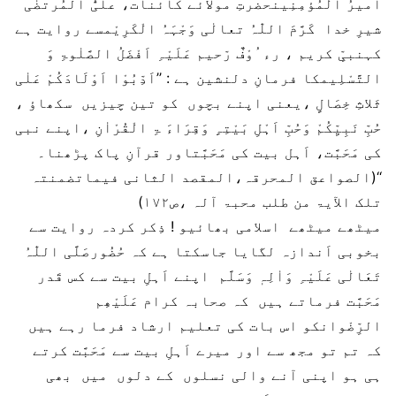
امیرُ الْمُؤمِنِینحضرتِ مولائے کائنات، علیُّ المُرتضٰی
شیرِ خدا کَرَّمَ اللّٰہُ تعالٰی وَجْہَہُ الْکَرِیْمسے روایت ہے
کہنبیِّ کریم ، رء ُوْفٌ رّحیم عَلَیْہِ اَفْضَلُ الصَّلٰوۃِ وَ
التَّسْلِیمکا فرمانِ دلنشین ہے : ’’اَدِّبُوْا اَوْلَادَکُمْ عَلٰی
ثَلاثِ خِصَالٍ ،یعنی اپنے بچوں کو تین چیزیں سکھاؤ ،
حُبِّ نَبِیِّکُمْ وَحُبِّ اَہْلِ بَیْتِہِِ وَقِرَاءَ ۃِ الْقُرْاٰنِ ،اپنے نبی
کی مَحَبَّت، اَہل بیت کی مَحَبَّتاور قرآنِ پاک پڑھنا۔
‘‘(الصواعق المحرقہ،المقصد الثانی فیماتضمنتہ
تلک الآیۃ من طلب محبۃ آلہ ،ص۱۷۲)
میٹھے میٹھے اسلامی بھائیو ! ذِکر کردہ روایت سے
بخوبی اَندازہ لگایا جاسکتا ہے کہ حُضُورصَلَّی اللّٰہُ
تَعَالٰی عَلَیْہِ وَاٰلِہٖ وَسَلَّم اپنے اَہلِ بیت سے کس قَدر
مَحَبَّت فرماتے ہیں کہ صحابہ کرام عَلَیْھِم
الرِّضْوانکو اس بات کی تعلیم ارشاد فرما رہے ہیں
کہ تم تو مجھ سے اور میرے اَہلِ بیت سے مَحَبَّت کرتے
ہی ہو اپنی آنے والی نسلوں کے دلوں میں بھی