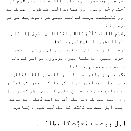
اسی طرح جب حضرت ہود عَلیہِ السَّلام نے اپنی قوم کو
اَحکامِ خُداوندی اور عبادتِ الٰہی کی طرف راغب کرنے
اور مَعْصِیَّتسے بچنے کے لئے نیکی کی دعوت پیش کی تو
فرمایا :
یٰقَوْمِ لَاۤ اَسْـَٔلُکُمْ عَلَیۡہِ اَجْرًا ؕ اِنْ اَجْرِیَ اِلَّا عَلَی
الَّذِیۡ فَطَرَنِیۡ ؕ (پ۱۲،ہود :۵۱)
ترجمۂ کنزالایمان :اے قوم میں اس پر تم سے کچھ
اجرت نہیں مانگتا میری مزدوری تو اسی کے ذمّہ
ہے جس نے مجھے پیدا کیا ۔
مگر قربان جائیے سرکارِ دوعالمصَلَّی اللّٰہُ تَعَالٰی
عَلَیْہِ وَاٰلِہٖ وَسَلَّمپر کہ آپ کی بارگاہ میں تو لوگوں
نے تبلیغِ دین کے احسانِ عظیم کے پیشِ نظر کثیر مال
و زر پیش بھی کردیا مگر آپ نے اسے ٹُھکراتے ہوئے
اپنے اَہلِ بیت سے مَحَبَّت کا مُطالَبہ کیا ۔ چُنانچہ
اہلِ بیت سے مَحبَّت کا مطالبہ