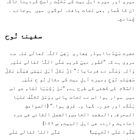
میری اور میرے اَہل بیت کی مَحَبَّت راسخ کردینا تاکہ
ان کا شُمار بھی نَجات یافتہ لوگوں میں ہوجائے ۔
چُنانچہ
سفینۂ نُوح
حضرت سَیِّدُناابوذَر غِفاری رَضِیَ اللّٰہ تَعالٰی عَنْہ سے
مروی ہے کہ ’’حُضُور نبیِّ کریم صَلَّی اللّٰہُ تَعَالٰی عَلَیْہِ
وَاٰلِہٖ وَسَلَّم نے فرمایا : ’’ اِنَّ مَثَلَ اَہْلِ بَیْتِیْ فِیْکُمْ مَثَلُ
سَفِیْنَۃِ نُوْحٍ ،میرے اَہلِ بیت کی مثال نُو ح عَلَیْہِ
السَّلام کی کشتی کی طرح ہے، ’’مَنْ رَکِبَہَا نَجَا، جو اس
میں سوار ہوا اس نے نَجات پائی ،وَمَنْ تَخَلَّفَ عَنْہَا
ہَلَکَ، اور جو رہ گیا وہ غَرق ہوا۔‘‘ (الصواعق
المحرقہ،المقصد الخامس،الفصل الثانی فی سرد
احادیث واردۃ فی اہل البیت، ص ۱۸۶)
صَلُّوا عَلَی الْحَبِیْب! صَلَّی اللہُ تَعَالٰی عَلٰی