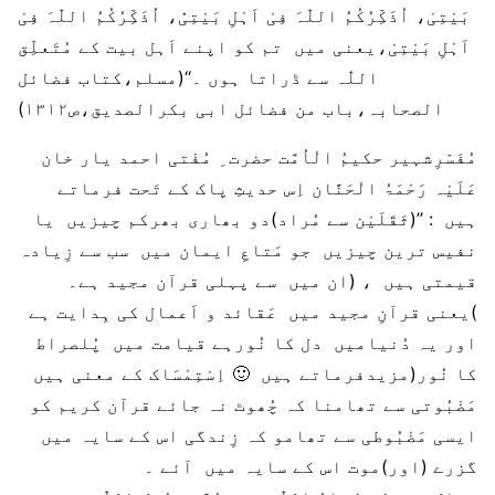
بَیْتِیْ، اُذَکِّرُکُمُ اللّٰہَ فِیْ اَہْلِ بَیْتِیْْ، اُذَکِّرُکُمُ اللّٰہَ فِیْ
اَہْلِ بَیْتِیْ،یعنی میں تم کو اپنے اَہل بیت کے مُتَعلِّق
اللّٰہ سے ڈراتا ہوں ۔‘‘(مسلم،کتاب فضائل
الصحابہ،باب من فضائل ابی بکرالصدیق،ص۱۳۱۲)
مُفَسّرِشہیر حکیمُ الْاُمَّت حضرت ِ مُفْتی احمد یار خان
عَلَیْہ رَحْمَۃُ الْحَنَّان اِس حدیثِ پاک کے تَحت فرماتے
ہیں : ’’(ثَقَلَیْن سے مُراد)دو بھاری بھرکم چیزیں یا
نفیس ترین چیزیں جو مَتاعِ ایمان میں سب سے زِیادہ
قیمتی ہیں ، (ان میں سے پہلی قرآن مجید ہے۔
)یعنی قرآنِ مجید میں عَقائد و اَعمال کی ہِدایت ہے
اور یہ دُنیامیں دل کا نُورہے قیامت میں پُلصراط
کا نُور(مزیدفرماتے ہیں 🙂 اِسْتِمْسَاک کے معنی ہیں
مَضْبُوتی سے تھامنا کہ چُھوٹ نہ جائے قرآن کریم کو
ایسی مَضْبُوطی سے تھامو کہ زِندگی اس کے سایہ میں
گزرے (اور)موت اس کے سایہ میں آئے ۔