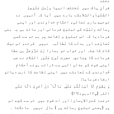
مُحَمَّد
قرآنِ پاک میں مُختلف انبیا ورُسل عَلَیْھِمُ
الصَّلٰوۃُوالسَّلامکے بارے میں آیا کہ اُنہوں نے
توحیدِباری تعالی، احکامِ خداوندی اور اپنی
رِسالت ونَبُوَّت کی تبلیغ فرمائی اور ساتھ ہی یہ بھی
فرمادیا کہ اس تبلیغ و اِشاعت پر ہم تم سے کسی
مُعاوَضے اور بدلے کا مُطالَبہ نہیں کرتے، اس نیک
کام کا صِلہ اور ثواب تو ہمارا رَبّ عَزَّوَجلَّ ہی عطا
فرمائے گا چنانچہ حضرت نُوح عَلَیْہِ السَّلام نے جب
اپنی قوم کو عذابِ الہی سے ڈراتے ہوئے اَحکامِ
خُداوندی کے مُعاملے میں اپنی اِطاعت کا دَرس دیاتو
ارشادفرمایا:
وَ یٰقَوْمِ لَاۤ اَسْءَلُکُمْ عَلَیۡہِ مَالًا ؕ اِنْ اَجْرِیَ اِلَّا عَلَی
اللہِ (پ۱۲،ہود:۲۹)
ترجمۂ کنزالایمان : اور اے قوم میں تم سے کچھ اس
پر (یعنی تبلیغِ رسالت پر ) مال نہیں مانگتا ۔