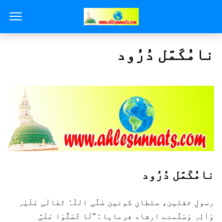
نامُکَمَّل دُرُود
نامُکَمَّل دُرُود
رسولِ ثقلین، سلطانِ کونین صَلَّی اللّٰہُ تَعَالٰی عَلَیْہِ
وَاٰلِہٖ وَسَلَّمنے ارشاد فرمایا : ’’لَا تُصَلُّوْا عَلَیَّ