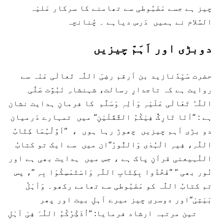
چیز ہے جسے مَضْبُوطی سے تھامنے کا سرکار عَلیْہ
السَّلام نے ہمیں دَرس دیاہے ۔ چُنانچہ
دوبڑی اور اَہَمّ چیزیں
حضرت سَیِّدُنازید بن اَرقم رضِیَ اللّٰہ تَعالٰی عَنْہ سے
روایت ہے کہ تاجدارِ رسالت، شہنشاہِ نَبُوَّت صَلَّی
اللّٰہُ تَعَالٰی عَلَیْہِ وَاٰلِہٖ وَسَلَّم کا فرمانِ ہدایت نشان
ہے : ’’اَنَا تَارِکٌ فِیْکُمُ الثَّقَلَیْنِ‘‘ میں تمہارے دَرمیان
دو بڑی اَہم چیزیں چھوڑ رہا ہوں ، ’’اَوَّلُہُمَا کِتَابُ
اللّٰہِ، فِیہِ الْہُدٰی وَالنُّورُ‘‘ان میں سے ایک تو کتابُ
اللّٰہیعنی قرآنِ پاک ہے ، جس میں ہدایت بھی ہے اور
نُور بھی ‘‘ ’’فَخُذُوا بِکِتَابِ اللّٰہِ وَاسْتَمْسِکُوْا بِہِ ‘‘، پس
تم کتابُ اللّٰہ کو مَضْبُوطی سے تھامے رکھو۔ وَاَہْلُ
بَیْتِیْ‘‘اور دوسری چیز میرے اَہلِ بیت اور پھر
تین مرتبہ ارشاد فرمایا: ’’اُذَکِّرُکُمُ اللّٰہَ فِیْ اَہْلِ