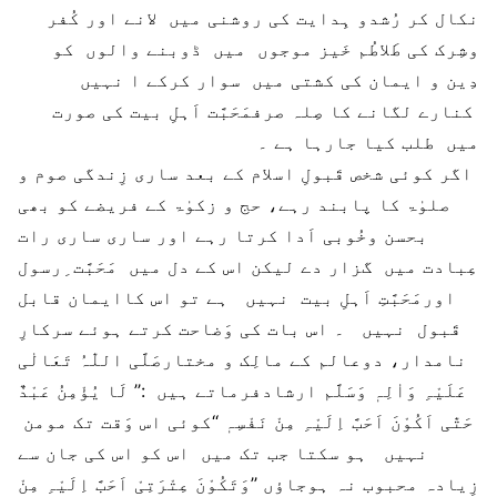
نکال کر رُشدو ہِدایت کی روشنی میں لانے اور کُفر
وشِرک کی طَلاطُم خَیز موجوں میں ڈوبنے والوں کو
دِین و ایمان کی کشتی میں سوار کرکے ا نہیں
کنارے لگانے کا صِلہ صرفمَحَبَّت اَہلِ بیت کی صورت
میں طلب کیا جارہا ہے ۔
اگر کوئی شخص قَبولِ اسلام کے بعد ساری زِندگی صوم و
صلوٰۃ کا پابند رہے، حج و زکوٰۃ کے فریضے کو بھی
بحسن وخُوبی اَدا کرتا رہے اور ساری ساری رات
عِبادت میں گزار دے لیکن اس کے دل میں مَحَبَّت ِرسول
اورمَحَبَّتِ اَہلِ بیت نہیں ہے تو اس کاایمان قابل
قَبول نہیں ۔ اس بات کی وَضاحت کرتے ہوئے سرکارِ
نامدار، دوعالم کے مالِک و مختارصَلَّی اللّٰہُ تَعَالٰی
عَلَیْہِ وَاٰلِہٖ وَسَلَّم ارشادفرماتے ہیں :’’ لَا یُؤْمِنُ عَبْدٌ
حَتّٰی اَکُوْنَ اَحَبَّ اِلَیْہِ مِنْ نَفْسِہٖ ‘‘کوئی اس وَقت تک مومن
نہیں ہو سکتا جب تک میں اس کو اس کی جان سے
زِیادہ محبوب نہ ہوجاؤں ’’وَتَکُوْنَ عِتْرَتِیْ اَحَبَّ اِلَیْہِ مِنْ