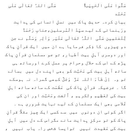
صَلُّوا عَلَی الْحَبِیْب! صَلَّی اللہُ تَعَالٰی عَلٰی
مُحَمَّد
بیان کردہ حدیثِ پاک میں نسلِ انسانی کی ہِدایت
ورَہنمائی کے لیے سیِّدُ الْمُرسلین،جنابِ رَحْمَۃٌ
لِّلْعٰلمِین صَلَّی اللّٰہُ تَعَالٰی عَلَیْہِ وَاٰلِہٖ وَسَلَّم نے جن
دو چیزوں کا ذِکر فرمایا ہے ان میں ایک قرآنِ پاک
اور دوسری اَہلِ بیت اَطہار، تو جو مسلمان قرآنِ پاک
پڑھ کے اس کے حلال وحرام پر عمل کرے اورساتھ ہی
ساتھ اَہلِ بیت کی مَحَبَّت کو بھی اپنے دل میں بسالے
تو وہ اِنْ شَآءَ اللہ عَزَّ وَجَلَّ کبھی گمراہ نہ ہوسکے
گا ۔ غرضیکہ قرآنِ پاک کی عَظْمَت کے ساتھ ساتھ اہلِ
بیت کی تَعْظِیم وتَکریم ، اُلفت ومَحَبَّت اور ان کی
غُلامی بھی ایک مسلمان کے لیے نہایت ضَروری ہے ۔
اگر کوئی ان دونوں میں سے کسی ایک چیز مثلاً قرآنِ
پاک کو تو مرکزِ ہِدایت مانے مگراس کے دل میں اَہلِ
بیت کی عَقیدت نہیں توایسا شخص راہ یاب نہیں ،