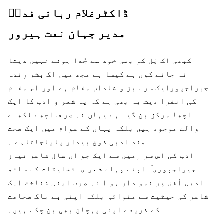
ڈاکٹرغلام ربانی فداؔ
مدیر جہان نعت ہیرور
کبھی اک پَل کو بھی خود سے جُدا ہونے نہیں دیتا
نہ جانے کون ہے کیسا ہے مجھ میں اک بشر زِندہ
جیراجپورایک سر سبز و شاداب مقام ہے اور اس مقام
کی انفرا دیت یہ بھی ہے کہ یہ شعر و ادب کا ایک
اچھا مرکز بن گیا ہے یہاں نہ صر ف اچھے لکھنے
والے موجود ہیں بلکہ یہاں کے عوام میں ایک صحت
مند ادبی ذوق بیدار پایاجاتاہے ۔
ادب کی اس سر زمین سے ایک جو اں سال شاعر نیاز
جیراجپوری ؔ اپنے پہلے شعر ی تخلیقات کے ساتھ
ادبی اُفق پر نمو دار ہو ا نہ صرف اپنی شناخت ایک
شاعر کی حیثیت سے منوائی بلکہ اپنی بے باک صحافت
کے ذریعے اپنی پہچان بھی بن چکے ہیں۔