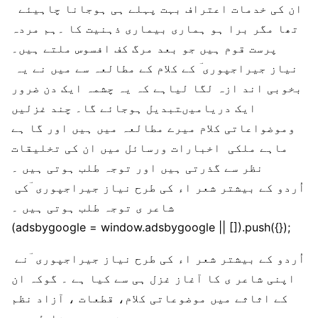
ان کی خدمات اعتراف بہت پہلے ہی ہوجانا چاہیئے
تھا مگر برا ہو ہماری بیماری ذہنیت کا ۔ہم مردہ
پرست قوم ہیں جو بعد مرگ کف افسوس ملتے ہیں۔
نیاز جیراجپوری ؔ کے کلام کے مطالعہ سے میں نے یہ
بخوبی اند ازہ لگا لیاہے کہ یہ چشمہ ایک دن ضرور
ایک دریامیںتبدیل ہوجائے گا۔ چند غزلیں
وموضواعاتی کلام میرے مطالعہ میں ہیں اور گا ہے
ماہے ملکی اخبارات ورسائل میں ان کی تخلیقات
نظر سے گذرتی ہیں اور توجہ طلب ہوتی ہیں ۔
اُردو کے بیشتر شعر اء کی طرح نیاز جیراجپوری ؔکی
شاعر ی توجہ طلب ہوتی ہیں ۔
(adsbygoogle = window.adsbygoogle || []).push({});
اُردو کے بیشتر شعر اء کی طرح نیاز جیراجپوری ؔنے
اپنی شاعر ی کا آغاز غزل ہی سے کیا ہے ۔ گوکہ ان
کے اثاثے میں موضوعاتی کلام، قطعات ، آزاد نظم