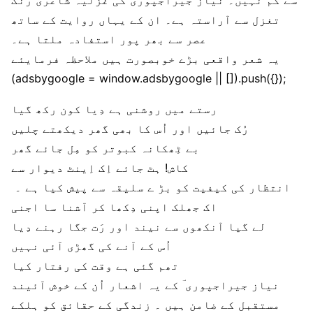
سے کم نہیں۔ نیاز جیراجپوری کی غزلیہ شاعری رنگ
تغزل سے آراستہ ہے۔ ان کے یہاں روایت کے ساتھ
عصر سے بھر پور استفادہ ملتا ہے۔
یہ شعر واقعی بڑے خوبصورت ہیں ملاحظہ فرمایئے
(adsbygoogle = window.adsbygoogle || []).push({});
رستے میں روشنی ہے دِیا کون رکھ گیا
رُک جائیں اور اُس کا بھی گھر دیکھتے چلیں
بے ٹِھکانہ کبوتر کو مِل جائے گھر
کاش! ہٹ جائے اِک اِینٹ دیوار سے
انتظار کی کیفیت کو بڑ ے سلیقہ سے پیش کیا ہے ۔
اک جھلک اپنی دِکھا کر آشنا سا اجنی
لے گیا آنکھوں سے نیند اور رَت جگا رہنے دِیا
اُس کے آنے کی گھڑی آئی نہیں
تھم گئی ہے وقت کی رفتار کیا
نیاز جیراجپوری ؔ کے یہ اشعار اُن کے خوش آئیند
مستقبل کے ضامن ہیں ۔ زندگی کے حقائق کو ہلکے