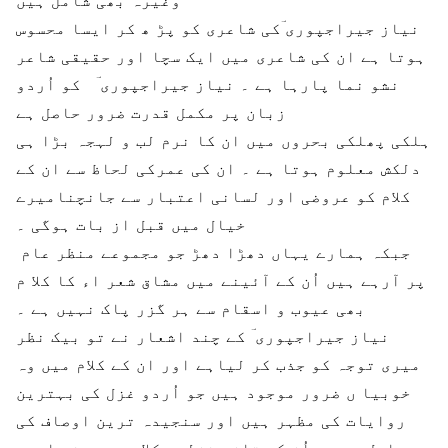
وغیرہ بھی شامل ہیں
نیاز جیراجپوری ؔکی شاعری کو پڑ ھ کر ایسا محسوس
ہوتا ہے ان کی شاعری میں ایک سچا اور حقیقی شاعر
نشو نما پارہا ہے ۔ نیاز جیراجپوری ؔ کو اُردو
زبان پر مکمل قدرت ضرور حاصل ہے
ہلکی پھلکی بحروں میں ان کا نرم لب و لہجہ بڑا ہی
دلکش معلوم ہوتا ہے ۔ ان کی عمرکی لحاظ سے ان کے
کلام کو عروضی اور لسانی اعتبار سے جانچنامیرے
خیال میں قبل از بات ہوگی ۔
جبکہ ہمارے یہاں دھڑا دھڑ جو مجموعے منظر عام
پر آرہے ہیں اُن کے آئینے میں مشاق شعر اء کا کلا م
بھی عیوب و اسقام سے ہر گزر پاک نہیں ہے ۔
نیاز جیراجپوری ؔ کے چند اشعار نے تو بیک نظر
میری توجہ کو جذب کر لیاہے اور ان کے کلام میں وہ
خوبیا ں ضرور موجود ہیں جو اُردو غزل کی بہترین
روایات کی مظہر ہیں اور سنجیدہ ترین اوصاف کی