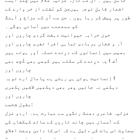
حامل ہیں ۔ اُن کے تازہ غزلیہ کلام میں چند ایسے
اشعار قابلِ توجہ ہیںجن کو مُشتے از خر وارے کے
طور پر پیش کر رہا ہوں ۔ جن سے اُن کے مزاج و آہنگ
کو سمجھنے میں آسانی ہوگی ۔
خون خرابہ حیوانیت دہشت گردی چاروں اور
آہ و فغاں بربادی تباہی افرا تفری چاروں اور
بھیس میں اِنسانوں کے درِندے حملہ آور ہوتے ہیں
اُف ! یہ درِندے کر سکتے ہیں کبھی بھی کُچھ بھی
چاروں اور
اِنسانیت ہوتی ہی رہتی ہے پامال ارے توبہ !
دیکھی نہ جائیں پھر بھی دیکھیں لاشیں بِکھری
چاروں اور
بقول شخصے:
غزلیہ شاعری دھنک رنگوں سے عبارت ہے۔ اردو غزل
کے آسمان میں چاند تاروں کے ساتھ کہکشاں کی
سجاوٹ اس بات کی دلیل ہے کہ اس کا دامن وسعت افلاق