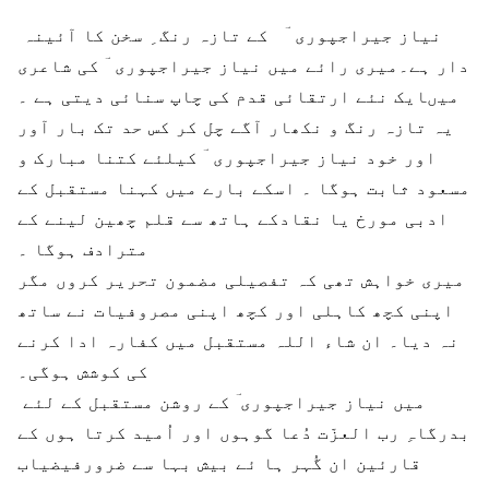
نیاز جیراجپوری ؔ کے تازہ رنگ ِ سخن کا آئینہ
دار ہے۔میری رائے میں نیاز جیراجپوری ؔ کی شاعری
میںایک نئے ارتقائی قدم کی چاپ سنائی دیتی ہے ۔
یہ تازہ رنگ و نکھار آگے چل کر کس حد تک بار آور
اور خود نیاز جیراجپوری ؔ کیلئے کتنا مبارک و
مسعود ثابت ہوگا ۔ اسکے بارے میں کہنا مستقبل کے
ادبی مورخ یا نقادکے ہاتھ سے قلم چھین لینے کے
مترادف ہوگا ۔
میری خواہش تھی کہ تفصیلی مضمون تحریر کروں مگر
اپنی کچھ کاہلی اور کچھ اپنی مصروفیات نے ساتھ
نہ دیا۔ ان شاء اللہ مستقبل میں کفارہ ادا کرنے
کی کوشش ہوگی۔
میں نیاز جیراجپوری ؔ کے روشن مستقبل کے لئے
بدرگاہِ رب العزّت دُعا گوہوں اور اُمید کرتا ہوں کے
قارئین ان گُہر ہا ئے بیش بہا سے ضرورفیضیاب