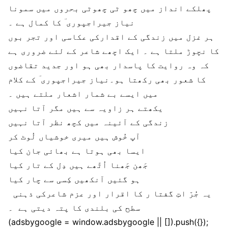
پھلکے انداز میں چھو ٹی چھوٹی بحروں میں سمونا
نیاز جیراجپوری ؔ کا کمال ہے ۔
ہر غزل میں زندگی کے اقدارکی عکاسی اور تجر بوں
کا نچوڑ ملتا ہے ۔ ایک اچھے شاعر کے لئے ضروری ہے
کہ وہ روایت کا پاسدار بھی ہو اور جدید تقاضوں
کا شعور بھی رکھتا ہو۔نیاز جیراجپوری ؔ کے کلام
میں ایسے بے شمار اشعار ملتے ہیں ۔
یکھتے ہر زاویہ سے ہیں مگر آتا نہیں
زندگی کے آئینہ میں کچھ نظر آتا نہیں
آپ خُوش ہیں میری خوشیاں لُوٹ کر
ایسا بھی ہوتا ہے بھائی جان کیا
جَھن جَھنا اُٹّھے ہیں دِل کے تار کیا
ہو گئیں آنکھیں کِسی سے چار کیا
یہ جُرّ اتِ گفتا ر کا اقرار اور عزم شاعرکی ذہنی
سطح کی بلندی کا پتہ دیتی ہے ۔
(adsbygoogle = window.adsbygoogle || []).push({});