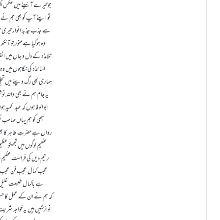
جو تیرے آئینے میں عکس اک
تو اپنے آپ کو بھی ہم نے م
ہے جذب جذبۂ انوار تیری
وہ ہوگیا ہے منور جو آنکھ 
تلامذہ کے دل و جاں میں ا
اساتذہ کی نگاہوں میں وہ ا
ہماری بھی رگ وپئے میں تج
یہ جام ہم نے بھی واللہ نوش
ابو الوفا ہوں کہ عبدالحمید 
سبھی کو ہم یہاں صاحب نظ
رواں ہے حضرتِ طاہر کا بھی 
عظیم لوگوں میں تجھکو عظیم
رحیمِ دیں کی فراست عظیمِ 
عجب کمال عجب فن عجب ہن
ہے باکمال طبیعت خلیل ا
کہ ہم نے ان کے عمل کا حسیں
نوازشیں ہیں یہ خواجہ شری