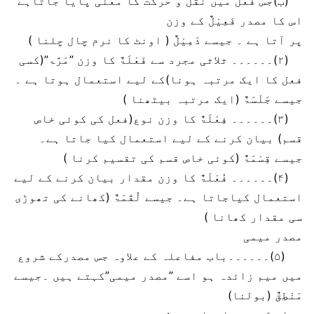
(ب)جس فعل میں نقل و حرکت کا معنی پایا جاتاہے
اس کا مصدر فَعِیْلٌ کے وزن
پر آتا ہے ۔ جیسے ذَمِیْلٌ ( اونٹ کا نرم چال چلنا )
(۲)۔۔۔۔۔۔ ثلاثی مجرد سے فَعْلَۃٌ کا وزن ”مَرَّۃ”(کسی
فعل کا ایک مرتبہ ہونا)کے لیے استعمال ہوتا ہے ۔
جیسے جَلْسَۃٌ (ایک مرتبہ بیٹھنا )
(۳)۔۔۔۔۔۔ فِعْلَۃٌ کا وزن نوع(فعل کی کوئی خاص
قسم) بیان کرنے کے لیے استعمال کیا جاتا ہے۔
جیسے قِسْمَۃٌ (کوئی خاص قسم کی تقسیم کرنا )
(۴)۔۔۔۔۔۔ فُعْلَۃٌ کا وزن مقدار بیان کرنے کے لیے
استعمال کیاجاتا ہے۔ جیسے لُقْمَۃٌ (کھانے کی تھوڑی
سی مقدار کھانا )
مصدر میمی
(۵)۔۔۔۔۔۔باب مفاعلہ کے علاوہ جس مصدرکے شروع
میں میم زائدہ ہو اسے ”مصدر میمی”کہتے ہیں ۔جیسے
مَنْطِقٌ (بولنا)