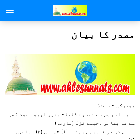
مصدر کا بیان
مصدرکی تعریف:
وہ اسم جس سے دوسرے کلمات بنیں اوروہ خود کسی
سے نہ بناہو ۔جیسے ضَرْبٌ (مارنا)
اس کی دو قسمیں ہیں : (۱) قیاسی (۲) سماعی۔