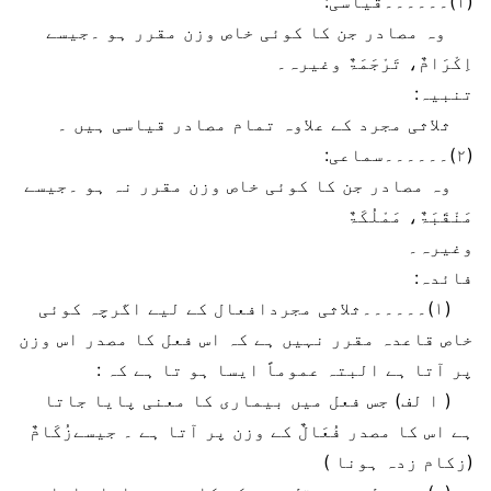
(۱)۔۔۔۔۔۔قیاسی:
وہ مصادر جن کا کوئی خاص وزن مقرر ہو ۔جیسے
اِکْرَامٌ، تَرْجَمَۃٌ وغیرہ۔
تنبیہ:
ثلاثی مجرد کے علاوہ تمام مصادر قیاسی ہیں ۔
(۲)۔۔۔۔۔۔سماعی:
وہ مصادر جن کا کوئی خاص وزن مقرر نہ ہو ۔جیسے
مَنْقَبَۃٌ، مَمْلُکَۃٌ
وغیرہ۔
فائدہ:
(۱)۔۔۔۔۔۔ثلاثی مجردافعال کے لیے اگرچہ کوئی
خاص قاعدہ مقرر نہیں ہے کہ اس فعل کا مصدر اس وزن
پر آتا ہے البتہ عموماً ایسا ہو تا ہے کہ :
( ا لف) جس فعل میں بیماری کا معنی پایا جاتا
ہے اس کا مصدر فُعَالٌ کے وزن پر آتا ہے ۔ جیسےزُکَامٌ
(زکام زدہ ہونا )