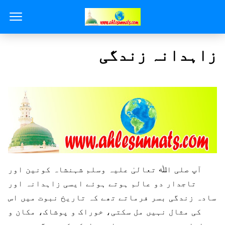
زاہدانہ زندگی
آپ صلی اﷲ تعالیٰ علیہ وسلم شہنشاہ کونین اور
تاجدار دو عالم ہوتے ہوئے ایسی زاہدانہ اور
سادہ زندگی بسر فرماتے تھے کہ تاریخ نبوت میں اس
کی مثال نہیں مل سکتی، خوراک و پوشاک، مکان و