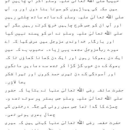
حبیب! صلی اﷲ تعالیٰ علیہ وسلم اگر آپ چاہیں تو
میں مکہ کی پہاڑیوں کو سونا بنا دوں اور وہ آپ
صلی اﷲ تعالیٰ علیہ وسلم کے ساتھ ساتھ چلتی رہیں
اور آپ ان کو جس طرح چاہیں خرچ کرتے رہیں مگر آپ
صلی اﷲ تعالیٰ علیہ وسلم نے اس کو پسند نہیں کیا
اور بارگاہِ خداوندی عزوجل میں عرض کیا کہ اے
میرے رب!عزوجل مجھے یہی زیادہ محبوب ہے کہ میں
ایک دن بھوکا رہوں اور ایک دن کھانا کھاؤں تا کہ
بھوک کے دن خوب گڑ گڑا کر تجھ سے دعاءیں مانگوں
اور آسودگی کے دن تیری حمد کروں اور تیرا شکر
بجا لاؤں۔
حضرت عائشہ رضی اﷲ تعالیٰ عنہا نے بتایا کہ حضور
صلی اﷲ تعالیٰ علیہ وسلم جس بستر پر سوتے تھے وہ
چمڑے کا گدا تھا جس میں روئی کی جگہ درختوں کی
چھال بھری ہوئی تھی۔
حضرت حفصہ رضی اﷲ تعالیٰ عنہا کہتی ہیں کہ میری