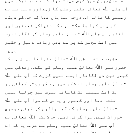
سامان،رہن سہن غرض حیات مبارکہ کے ہر گوشہ میں
آپ صلی اﷲ تعالیٰ علیہ وسلم کا زہداور دنیا سے بے
رغبتی کا عالم اس درجہ نمایاں تھا کہ جس کو دیکھ
کر یہی کہا جا سکتا ہے کہ دنیاکی نعمتیں اور
لذتیں آپ صلی اﷲ تعالیٰ علیہ وسلم کی نگاہ نبوت
میں ایک مچھر کے پر سے بھی زیادہ ذلیل و حقیر
ہیں۔
حضرت عائشہ رضی اﷲ تعالیٰ عنہا کا بیان ہے کہ
حضور صلی اﷲ تعالیٰ علیہ وسلم کی مقدس زندگی میں
کبھی تین دن لگاتار ایسے نہیں گزرے کہ آپ صلی اﷲ
تعالیٰ علیہ وسلم نے شکم سیر ہو کر روٹی کھائی ہو
ایک ایک مہینہ تک کاشانہ نبوت میں چولہا نہیں
جلتا تھا اور کھجور و پانی کے سوا آپ صلی اﷲ
تعالیٰ علیہ وسلم کے گھر والوں کی کوئی دوسری
خوراک نہیں ہوا کرتی تھی۔ حالانکہ اﷲ تعالیٰ نے
آپ صلی اﷲ تعالیٰ علیہ وسلم سے فرمایا کہ اے