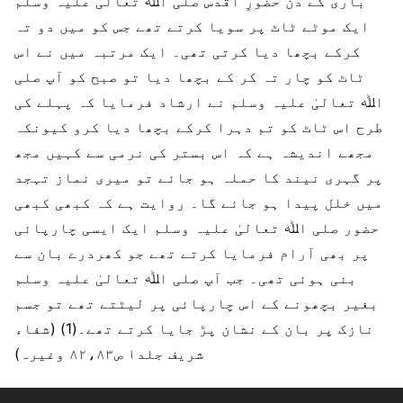
باری کے دن حضورِ اقدس صلی اﷲ تعالیٰ علیہ وسلم
ایک موٹے ٹاٹ پر سویا کرتے تھے جس کو میں دو تہ
کرکے بچھا دیا کرتی تھی۔ ایک مرتبہ میں نے اس
ٹاٹ کو چار تہ کر کے بچھا دیا تو صبح کو آپ صلی
اﷲ تعالیٰ علیہ وسلم نے ارشاد فرمایا کہ پہلے کی
طرح اس ٹاٹ کو تم دہرا کرکے بچھا دیا کرو کیونکہ
مجھے اندیشہ ہے کہ اس بستر کی نرمی سے کہیں مجھ
پر گہری نیند کا حملہ ہو جائے تو میری نماز تہجد
میں خلل پیدا ہو جائے گا۔ روایت ہے کہ کبھی کبھی
حضور صلی اﷲ تعالیٰ علیہ وسلم ایک ایسی چارپائی
پر بھی آرام فرمایا کرتے تھے جو کھردرے بان سے
بنی ہوئی تھی۔ جب آپ صلی اﷲ تعالیٰ علیہ وسلم
بغیر بچھونے کے اس چارپائی پر لیٹتے تھے تو جسم
نازک پر بان کے نشان پڑ جایا کرتے تھے۔(1) (شفاء
شریف جلد۱ ص۸۲،۸۳ وغیرہ)