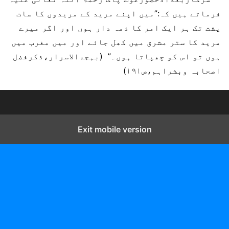
فرماتے ہیں کہ:”میں اپنے مرید کے مریدوں کا سات
پشت تک ہر ایک امر کا ذمہ دار ہوں اور اگر میرے
مرید کا ستر مشرق میں کھل جائے اور میں مغرب میں
ہوں تو اس کو چھپاتا ہوں۔” (بہجۃالاسرار،ذکرفضل
اصحابہ وبشراہم،ص۱۹۱)
Exit mobile version