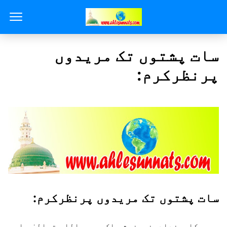
سات پشتوں تک مریدوں
پرنظرکرم:
سات پشتوں تک مریدوں پرنظرکرم:
سرکاربغدادحضورغوث پاک رحمۃ اللہ تعالیٰ علیہ