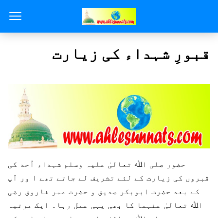
قبورِ شہداء کی زیارت
حضور صلی اﷲ تعالیٰ علیہ وسلم شہداء اُحد کی
قبروں کی زیارت کے لئے تشریف لے جاتے تھے ا ور آپ
کے بعد حضرت ابوبکر صدیق و حضرت عمر فاروق رضی
اﷲ تعالیٰ عنہما کا بھی یہی عمل رہا۔ ایک مرتبہ