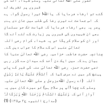
حضور صلی اﷲ تعالیٰ علیہ وسلم شہداء احد کی
قبروں پر تشریف لے
گئے تو ارشاد فرمایا کہ یااﷲ! تیرا رسول گواہ ہے
کہ اس جماعت نے تیری رضا کی طلب میں جان دی ہے،
پھر یہ بھی ارشاد فرمایا کہ قیامت تک جو مسلمان
بھی ان شہیدوں کی قبروں پر زیارت کے لئے آئے گا
اور ان کو سلام کریگا تو یہ شہداء کرام رضی اللہ
تعالیٰ عنہم اس کے سلام کا جواب دیں گے۔
چنانچہ حضرت فاطمہ خزاعیہ رضی اﷲ تعالیٰ عنہا کا
بیان ہے کہ میں ایک دن اُحد کے میدان سے گزر رہی
تھی حضرت حمزہ رضی اﷲ تعالیٰ عنہ کی قبر کے پاس
پہنچ کر میں نے عرض کیا کہ اَلسَّلاَمُ عَلَیْکَ یَاعَمَّ رَسُوْلِ
اللہ (اے رسول اﷲعزوجل و صلی اﷲ تعالیٰ علیہ
وسلم کے چچا !آپ پر سلام ہو) تو میرے کان میں یہ
آواز آئی کہ وَعَلَیْکِ السَّلَامُ وَرَحْمَۃُ اﷲِ وَبَرَکَاتُہٗ
(1) (مدارج النبوۃ ج۲ ص۱۳۵)