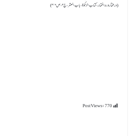
(درمختارو رد المحتار،کتاب الزکوۃ،باب العشر،ج۳،ص۳۱۶)
Post Views:
770