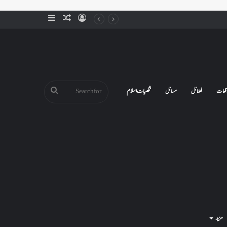
Sidebar
Random
Log
Article
In
Search
قعات
فضائل
مسائل
شخصیات اسلام
for
مزید