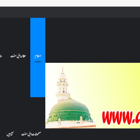
ے تو کیا اس کا اعتکاف ٹوٹ جائے گا؟فنائے مسجد کسے کہتے ہیں ، اور کیا معتکف فنائے مسجد میں جا سکتا ہے؟
اسلام
عقائد اہل سنت
وا
معمولات اہل سنت
کتابیں