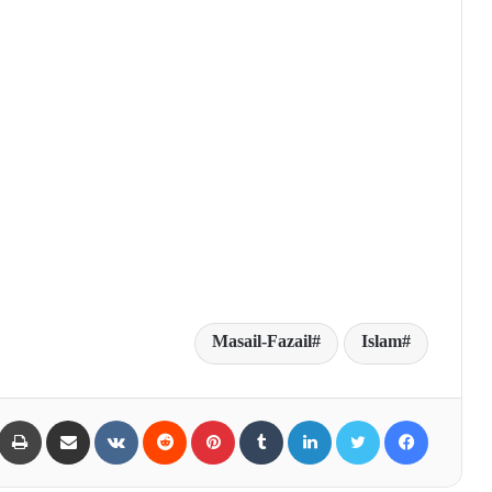
Masail-Fazail
Islam
Share via Email
VKontakte
Reddit
Pinterest
Tumblr
LinkedIn
Twitter
Facebook