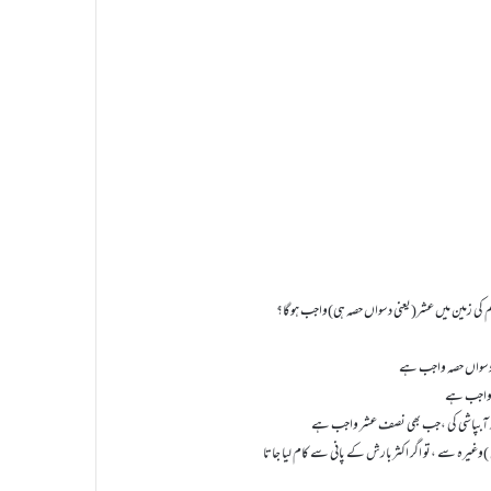
کی زمین میں عشر(یعنی دسواں حصہ ہی)واجب ہوگا؟
)وغیرہ سے ،تو اگر اکثربارش کے پانی سے کام لیا جاتا