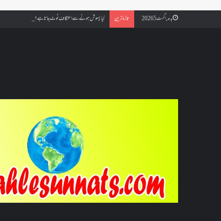
کیا بیہوش ہونے سے اعتکاف ٹوٹ جاتا ہے؟ اگر معتکف کو احتلام ہو جائ
بدھ, اگست 5 2026
تازہ ترین