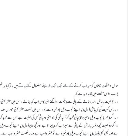
سوال:مختلف زمینوں کو سیراب کرنے کے لئے الگ الگ طریقے استعمال کئے جاتے ہیں ، تو کیا ہر قسم 
جواب:اس سلسلے میں قاعدہ یہ ہے کہ
٭ جو کھیت بارش ،نہر ،نالے کے پانی سے (قیمت اداکئے بغیر)سیراب کیا جائے ،اس میں عشر یعنی دسواں حصہ واجب ہے ،
٭ جس کھیت کی آبپاشی ڈول (یا اپنے ٹیوب ویل )وغیرہ سے ہو ،اس میں نصف عشر یعنی بیسواں حصہ واجب ہے ،
٭ اگر (نہر یا ٹیوب ویل وغیرہ کا)پانی خرید کر آبپاشی کی ہو یعنی وہ پانی کسی کی ملکیت ہے اس سے خرید کر آبپاشی کی ،جب بھی نصف عشر واجب ہے ،
٭ اگر وہ کھیت کچھ دنوں بارش کے پانی سے سیرا ب کر دیا جاتا ہے اور کچھ دن ڈول (یا اپنے ٹیوب ویل 
ہے اور کبھی کبھی ڈول (یا اپنے ٹیوب ویل )وغیرہ سے تو عشر واجب ہے ورنہ نصف عشر واجب ہے۔