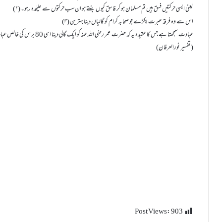
(۲) يعنی ايسی حرکتيں فسق ہيں تم مسلمان ہو کر فاسق کيوں بنتے ہو ان سب حرکتوں سے علیٰحدہ رہو۔
(۳) اس سے وہ فرقہ عبرت پکڑے جو صحابہ کرام کو گالیاں دینابہترین
عبادت سمجھتا ہے جس کا عقیدہ یہ کہ حضرت عمر رضی اللہ عنہ کو ایک گالی دینا اسی 80 بر س کی خالص عبادت سے افضل ہے ۔ یہ لوگ اس آیت کے حکم سے ظالم ہیں ۔
(تفسير نورالعرفان)
Post Views:
903