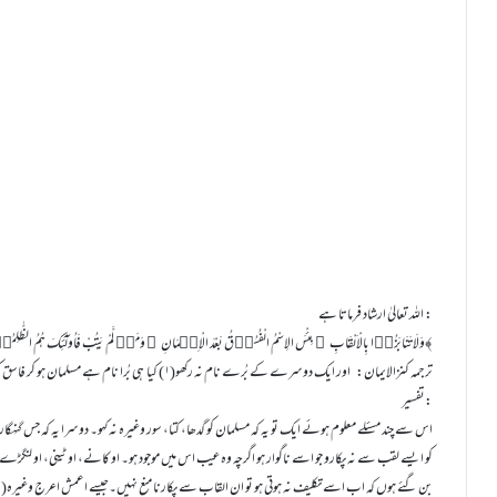
اللہ تعالیٰ ارشاد فرماتا ہے :
وَلَا تَنَابَزُوۡا بِالْاَلْقَابِ ؕ بِئْسَ الِاسْمُ الْفُسُوۡقُ بَعْدَ الْاِیۡمَانِ ۚ وَمَنۡ لَّمْ یَتُبْ فَاُولٰٓئِکَ ہُمُ الظّٰلِمُوۡنَ ﴿۱۱﴾
ترجمہ کنزالایمان: اور ايک دوسرے کے بُرے نام نہ رکھو(۱) کيا ہی بُرا نام ہے مسلمان ہو کر فاسق کہلانا(۲) اور جو توبہ نہ کريں تو وہی ظالم ہيں۔(۳)(پ۲۶، الحجرٰت:۱۱)
تفسير:
کو ايسے لقب سے نہ پکارو جو اسے ناگوار ہو اگرچہ وہ عيب اس ميں موجود ہو۔ او کانے، او ٹينی، او لنگڑے، ا
بن گئے ہوں کہ اب اسے تکليف نہ ہوتی ہو تو ان القاب سے پکارنا منع نہيں۔جيسے اعمش اعرج وغيرہ(ت