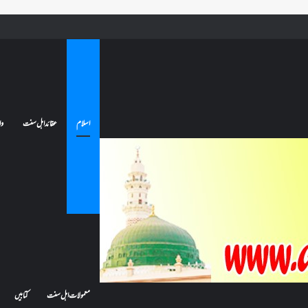
ے تو کیا اس کا اعتکاف ٹوٹ جائے گا؟فنائے مسجد کسے کہتے ہیں ، اور کیا معتکف فنائے مسجد میں جا سکتا ہے؟
اسلام
عقائد اہل سنت
وا
معمولات اہل سنت
کتابیں