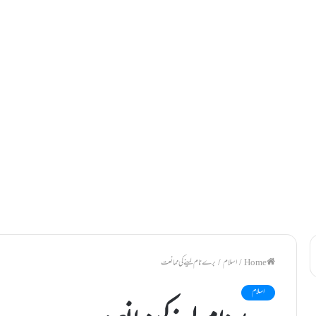
/
اسلام
/
برے نام لينے کی ممانعت
اسلام