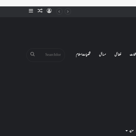
Sidebar
Random
Log
Article
In
Search
قعات
فضائل
مسائل
شخصیات اسلام
for
مزید