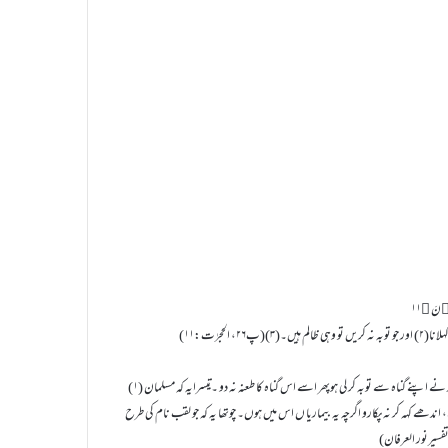
(۱) اس سے چند مسئلے معلوم ہوئے ايک تو يہ کہ مسلمان کو گدھا، کتا، سور وغيرہ نہ کہو۔ دوسرا يہ کہ جس گنہگار نے اپنے گناہ سے توبہ کر لی ہوپھر اسے اس گناہ کا طعنہ نہ دو ۔تيسرايہ کہ مسلمان
ندھے کہہ کر نہ پکارو اگرچہ يہ بيماريا ں اس ميں ہوں۔ چوتھا يہ کہ جو لقب نام کی طرح
فسیرنور العرفان)