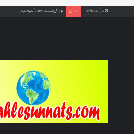
کیا بیہوش ہونے سے اعتکاف ٹوٹ جاتا ہے؟ اگر معتکف کو احتلام ہو جائ
ہفتہ, اگست 8 2026
تازہ ترین