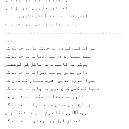
اور نبی کا وہی نور آل نبی
ایسی نسبت سے یوسفؔکہے کیوں نہ اب
ہاں میرا پیر بھی نور رحمٰن ہے
۔۔۔۔۔۔۔۔۔۔۔۔۔۔۔۔۔۔۔۔۔۔۔۔۔۔۔۔۔۔۔۔۔۔۔۔۔۔۔۔۔
۔۔۔
سر اب کسی کے در پہ جھکایا نہ جائے گا
سید تمہارے در سے اٹھایانہ جائے گا
ہوگی نہ کامیاب یہ باطل کی کوششیں
دامنِ مدنی ہم سے چھڑایانہ جائے گا
ہیرا ہے وہ مدنی اشرف سمناں کے کان کا
دنیا کے کسی کان میں یہ پایانہ جائے گا
اکبر جسے منا نہ سکا الف ثانی سے
وہ آج بھی مدنی سے منایا نہ جائے گا
یوسفؔ رہے گا دین نبی جب تلک عیاں
احسانِ اہل بیت بھلایانہ جائے گا