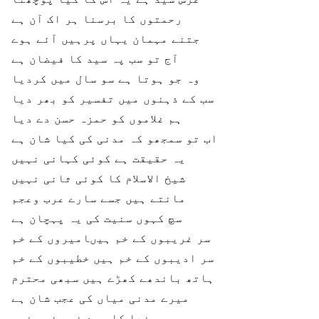
رحمتوں کا برسنا ہر اک آن ہے
جتنے مہمان یہاں پرہیں آئے ہوے
آج تو سب پہ سید کا فیضان ہے
وہ جو ہوتا ہے سو سال میں کردیا
سب کے ذہنوں میں تفسیر کو بھر دیا
ہم غلاموں کو حمزہ حسن دے دیا
اب تو سمجھو کہ مدنی کی کیا شان ہے
یہ حقیقت ہے کوئی کہانی نہیں
شیخ الاسلام کا کوئی ثانی نہیں
مانتے ہیں جسے سارے عرب وعجم
سچ کہوں سنیت کی یہ پہچان ہے
سر غریبوں کے خم ہیںامیروں کے خم
سر ادیبوں کے خم ہیں خطیبوں کے خم
ہاتھ باندھے کھڑے ہیں سبھی محترم
میرے مدنی میاں کی عجب شان ہے
ہے خدا کا مرے نور نور نبی