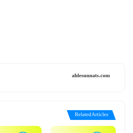
ahlesunnats.com
Related Articles