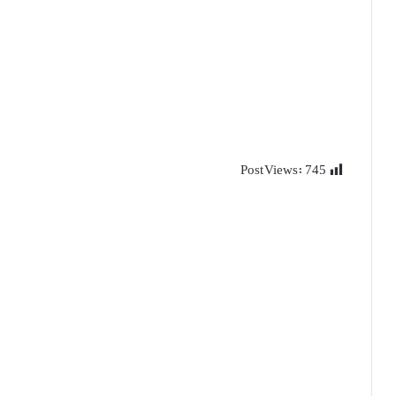
Post Views:
745