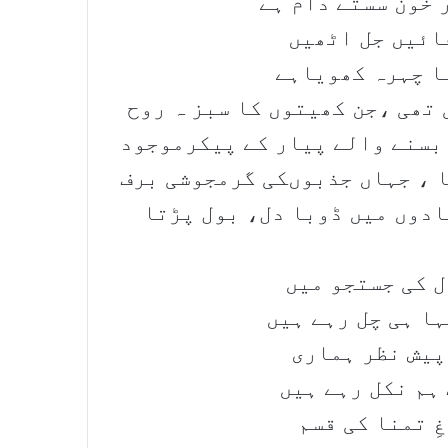
 خون سستے دام ہے
فائیں جل اٹھیں
ا چہرہ کھویاہے
تھی ،جن کھیتوں کا سبز ہ روح
 بسنے والے پیار کے پیکرموجود
ا ، جہاں جذبوںکی گرمجوشی برف
ادوں میں ڈوبا دل، بول پڑتا
 کی جستجو میں
ا ہی چل رہے ہیں
پیش نظر ہماری
ہم نکل رہے ہیں
غِ تمنا کی قسم