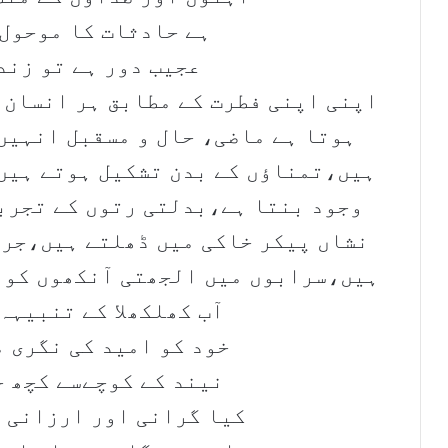
ہے حادثات کا موحول 
عجیب دور ہے تو زندگ
اپنی اپنی فطرت کے مطابق ہر انسان 
ہوتا ہے ماضی، حال و مسقبل انہیں
ہیں،تمناؤں کے بدن تشکیل ہوتے ہیں
وجود بنتا ہے،بدلتی رتوں کے تجرب
نشاں پیکر خاکی میں ڈھلتے ہیں،جرأ
ہیں،سرابوں میں الجھتی آنکھوں کو ب
آب کھلکھلا کے تنبیہہ
خود کو امید کی نگری م
نیند کے کوچےسے کچھ خ
کیا گرانی اور ارزانی ک