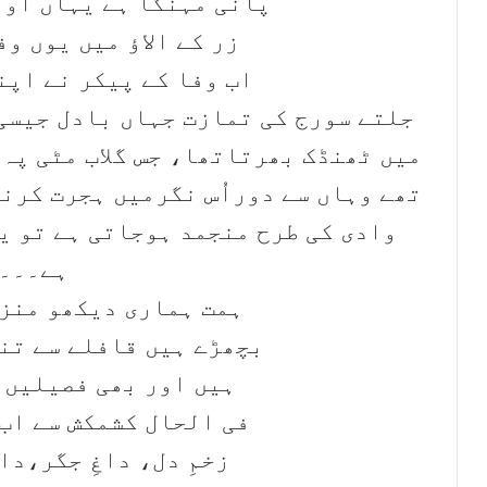
پانی مہنگا ہے یہاں اور
زر کے الاؤ میں یوں و
اب وفا کے پیکر نے اپن
جلتے سورج کی تمازت جہاں بادل جیسی 
میں ٹھنڈک بھرتاتھا، جس گلاب مٹی پہ
تھے وہاں سے دوراُس نگرمیں ہجرت کرن
وادی کی طرح منجمد ہوجاتی ہے تو ی
ہے۔۔۔
ہمت ہماری دیکھو منزل
بچھڑے ہیں قافلے سے تنہ
ہیں اور بھی فصیلیں 
فی الحال کشمکش سے اب 
زخمِ دل، داغِ جگر،دا