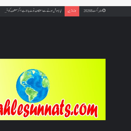
کیا بیہوش ہونے سے اعتکاف ٹوٹ جاتا ہے؟ اگر معتکف کو احتلام ہو جائ
ہفتہ, اگست 8 2026
تازہ ترین