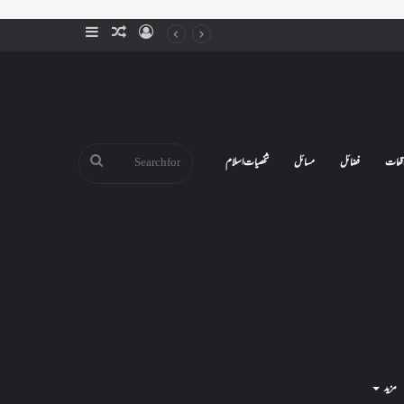
Sidebar
Random
Log
Article
In
Search
قعات
فضائل
مسائل
شخصیات اسلام
for
مزید