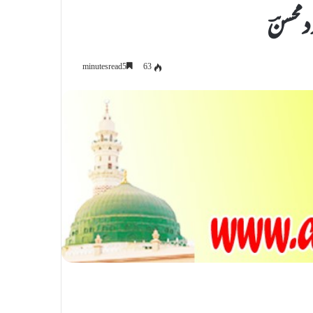
محسنؔ
63