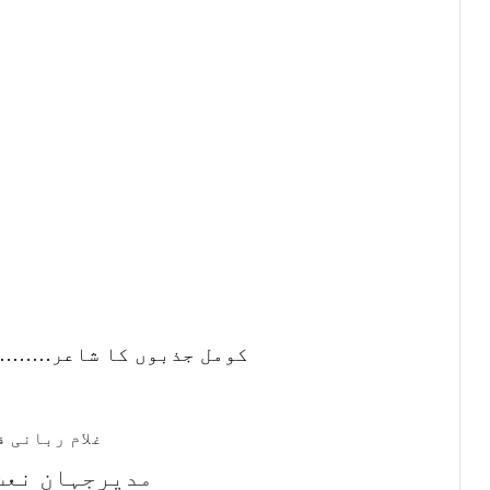
کومل جذبوں کا شاعر………
غلام ربانی ف
مدیرجہان نعت