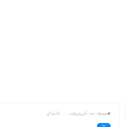
/
اسلام
/
کومل جذبوں کا شاعر………ڈاکٹرداؤدمحسنؔ
اسلام