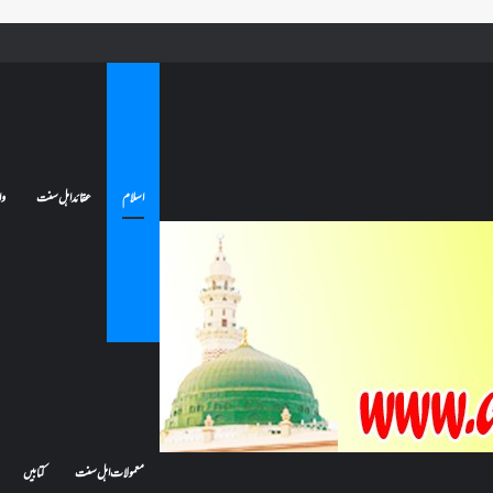
ے تو کیا اس کا اعتکاف ٹوٹ جائے گا؟فنائے مسجد کسے کہتے ہیں ، اور کیا معتکف فنائے مسجد میں جا سکتا ہے؟
اسلام
عقائد اہل سنت
وا
معمولات اہل سنت
کتابیں