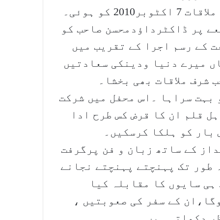
ڈاکٹرداؤدمحسن سے میری پہلی بات و ملاقات 7 اکٹوبر2010 کو ہوئی۔
عے پر ڈاکٹرداؤدمحسن صاحب کو
 کے رسم اجرا کے تقریب میں
ں میرے دنیا ودینکی سعادتیں
 شرف ملاقات بھی بخشا۔
بہت سراہا ۔اس محفل میں شرکت
ل قلم ان کا قرض کس طرح ادا
 بار کو ہلکا کرسکیں۔
داز کے ساتھ زبان و فن پرگرفت
 طور تک پہنچتے پہنچتے نجانے
ہی سایوں کا مقابلہ کیا
گا،ان کے سفر کی صعوبتیں ،
ر دکھاتی ہیں۔۔۔