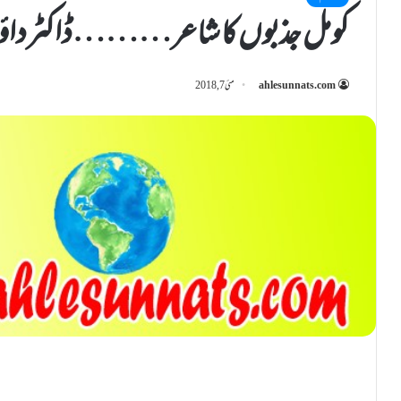
کومل جذبوں کا شاعر………ڈاکٹرداؤد
ahlesunnats.com
مئی 7, 2018