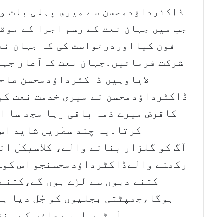
جب میں جہان نعت کے رسم اجرا کے موق
فون کیااوردرخواست کی کہ جہان نعت
شرکت فرمائیں۔جہان نعت کاآغاز جہا
لایاوہیں ڈاکٹرداؤدمحسن صاحب
ڈاکٹرداؤدمحسن نے میری خدمت نعت کو 
کاقرض میرے ذمہ باقی رہا مجھ سا اہ
کرتا۔یہ چند سطریں شاید اس
آگ کو گلزار بنانے والے، کلاسیکل ان
رکھنے والےڈاکٹرداؤدمحسنجو اس کوہ
کتنے دیوں سے لڑے ہوں گے،کتنے 
ہوگا،جھپٹتی بجلیوں کو جُل دیا ہو
آہٹوں اور صداؤں کے منظ