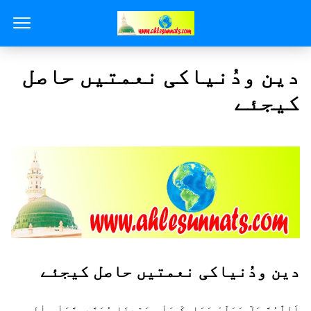
دین ودُنیاکی نعمتیں حاصل
کیجئے
دین ودُنیاکی نعمتیں حاصل کیجئے
اَللّٰہُمَّ صَلِّ وَسَلِّمْ وَبَارِکْ عَلٰی سَیِّدِنَا مُحَمَّدٍ وَّعَلٰی اٰلِہٖ