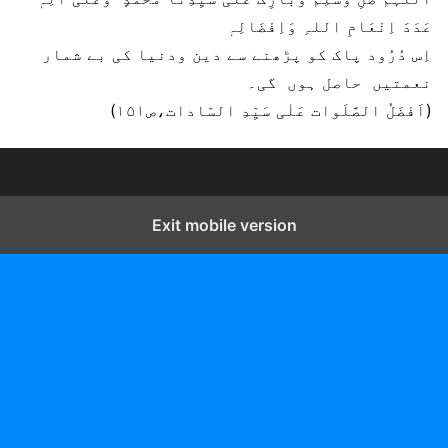
عَدَدَ اِنْعَامِ اللہِ وَاِفْضَالِہٖ
اِس دُرُود پاک کو پڑھنے سے دین ودنیا کی بے شمار
نعمتیں حاصل ہوں گی۔
(اَفْضَلُ الصَّلَوات عَلٰی سَیِّدِ السّادات،ص۱۵۱)
Exit mobile version