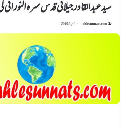
سید عبدالقادر جیلانی قدس سرہ النور انی ک
ahlesunnats.com
ستمبر 3, 2019