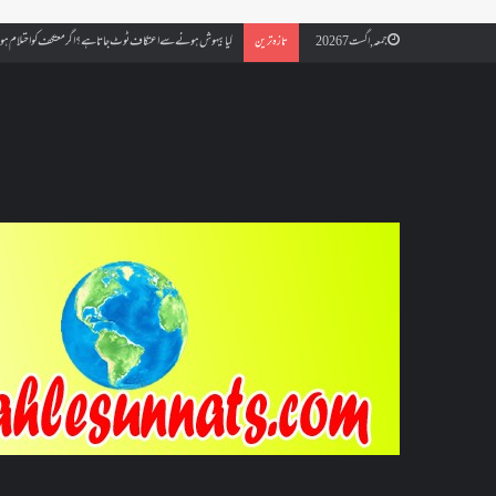
کیا بیہوش ہونے سے اعتکاف ٹوٹ جاتا ہے؟ اگر معتکف کو احتلام ہو جائ
جمعہ, اگست 7 2026
تازہ ترین