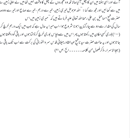
آئے اور اسی ہفتہ میں ان کا پھل آگیاحالا نکہ وہ کھجوروں کے پھل کا وقت نہیں تھا میں نے اپنی زمین 
میں سے کھائیں اور مجھ سے کہا: ’’اللہ عزوجل تیری زمین، تیرے درہم ، تیرے صاع اور تیرے دود
حضرت شیخ اسماعیل بن علی رحمۃاللہ تعالیٰ علیہ فرماتے ہیں کہ’’ میری زمین میں اس
سال کی مقدار سے دو سے چارگنا پیدا ہونا شروع ہوا،اب میرا یہ حال ہے کہ جب میں ایک درہم خرچ 
(۱۰۰)بوری کسی مکان میں رکھتا ہوں پھر اس میں سے پچاس بوری خرچ کر ڈالتا ہوں اور باقی کو دیکھتا ہ
جاتا ہوں اور یہ حالت حضرت سیدنا شیخ عبدالقادر جیلانی قدس سرہ النورانی کی برکت سے اب تک باقی 
(بہجۃالاسرار،ذکرفصول من کلامہ۔۔۔۔۔۔الخ،ص۹۱)