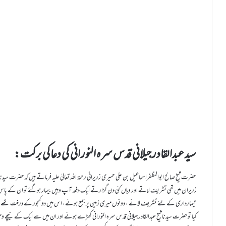
سید عبدالقادر جیلانی قدس سرہ النور انی کی دعا کی برکت:
حضرت شیخ صالح ابوالمظفراسماعیل بن علی حمیری زریرانی رحمۃ اللہ تعالیٰ علیہ فرماتے ہیں کہ حضرت سیدنا شی
زریران میں تھی تشریف لاتے اور وہاں کئی دن گزارتے ایک دفعہ آپ وہیں بیمار ہوگئے تو ان کے پاس می
تیمارداری کے لئے تشریف لائے ، دونوں میری زمین پر جمع ہوئے، اس میں دو کھجور کے درخت تھے جو 
کیا تو حضرت سیدنا شیخ عبدالقادر جیلانی قدس سرہ النورانی کھڑے ہوئے اور ان میں سے ایک کے نیچے و