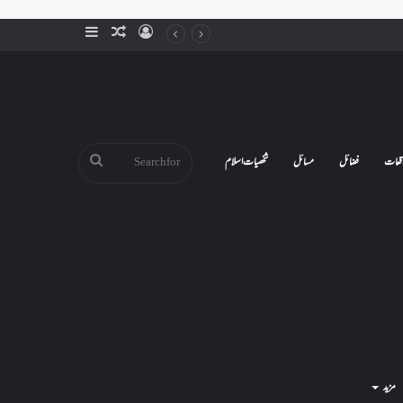
Sidebar
Random
Log
Article
In
Search
قعات
فضائل
مسائل
شخصیات اسلام
for
مزید