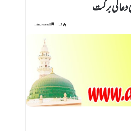
ی دعا کی برکت
53