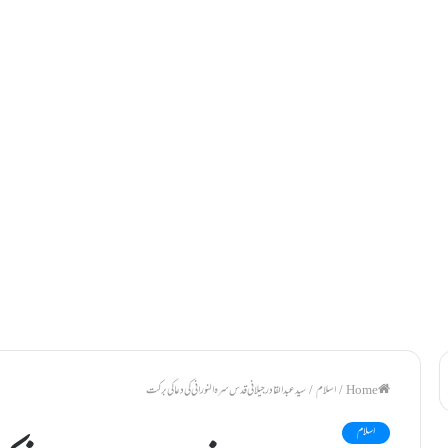
/
اسلام
/
سید عبدالقادر جیلانی قدس سرہ النور انی کی دعا کی برکت
اسلام