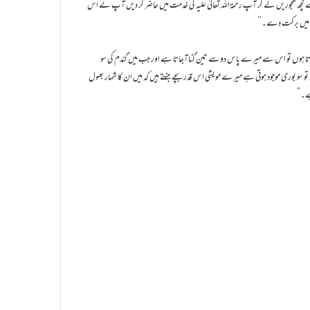
سے کچھ کھجوریں لے کر آپ رحمۃاللہ تعالیٰ علیہ کی خدمت میں حاضر کر دیں آپ نے اس
ھ میں برکت دے۔‘‘
کرتا ہوں تو اس سے میرے پاس دوسے تین گناآجاتا ہے اور جب میں گندم کی سو
وں تو سو بوری موجود ہوتی ہے میرے مویشی اس قدر بچے جنتے ہیں کہ میں ان کا شمار بھول
ہے۔”