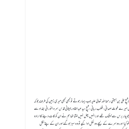
خ علی بن ہیتمی رحمۃاللہ تعالیٰ علیہ جب بیمار ہوتے تو کبھی کبھی میری زمین کی طرف جو کہ
رے غوث صمدانی، قطب ربانی ، شیخ سید عبدالقادر جیلانی قدس سرہ النور انی بغداد سے
چار برس سے خشک تھے اورانہیں پھل نہیں لگتا تھا ہم نے ان کو کاٹ دینے کا ارادہ
ضو کیا ا ور دوسرے کے نیچے دو نفل ادا کیے تو وہ سبز ہوگئے اور ان کے پتے نکل