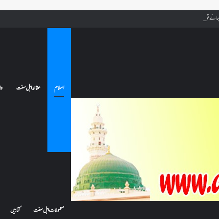
ے تو کیا اس کا اعتکاف ٹوٹ جائے گا؟فنائے مسجد کسے کہتے ہیں ، اور کیا معتکف فنائے مسجد میں جا سکتا ہے؟
اسلام
عقائد اہل سنت
وا
معمولات اہل سنت
کتابیں