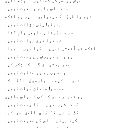
عرش پر جس کی کمانیں چڑھ گئیں
صدقے اس بازو پہ قوت کیجیے
نیم وا طیبَہ کے پھولوں پر ہو آنکھ
بُلبلو! پاسِ نزاکت کیجیے
سر سے گِرتا ہے ابھی بارِ گناہ
خم ذرا فرقِ اِرادت کیجیے
آنکھ تو اُٹھتی نہیں کیا دیں جواب
ہم پہ بے پرسِش ہی رحمت کیجیے
عذر بدتر از گنہ کا ذِکر کیا
بے سبب ہم پر عنایت کیجیے
نعرہ کیجے یارسول اللّٰہ کا
مفلسو! سامانِ دولت کیجیے
ہم تمہارے ہو کے کس کے پاس جائیں
صَدقہ شہزادوں کا رحمت کیجیے
مَنْ رَاٰنِی قَدْ رَأَی الْحَق جو کہے
کیا بیاں اس کی حقیقت کیجیے