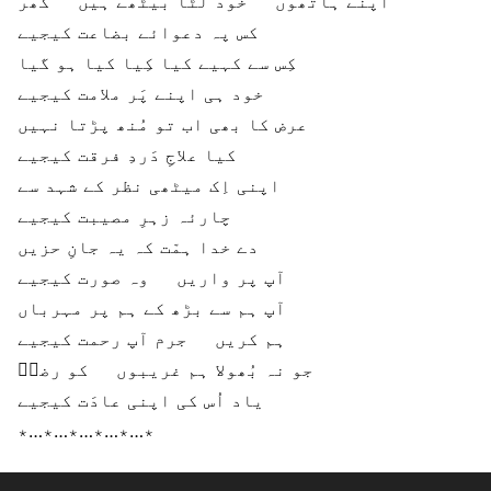
اپنے ہاتھوں خود لٹا بیٹھے ہیں گھر
کس پہ دعوائے بضاعت کیجیے
کِس سے کہیے کیا کِیا کیا ہو گیا
خود ہی اپنے پَر ملامت کیجیے
عرض کا بھی اب تو مُنھ پڑتا نہیں
کیا علاجِ دَردِ فرقت کیجیے
اپنی اِک میٹھی نظر کے شہد سے
چارئہ زہرِ مصیبت کیجیے
دے خدا ہمّت کہ یہ جانِ حزیں
آپ پر واریں وہ صورت کیجیے
آپ ہم سے بڑھ کے ہم پر مہرباں
ہم کریں جرم آپ رحمت کیجیے
جو نہ بُھولا ہم غریبوں کو رضاؔ
یاد اُس کی اپنی عادَت کیجیے
٭…٭…٭…٭…٭…٭