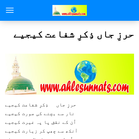
حرزِ جاں ذِکرِ شفاعت کیجیے
حرزِ جاں ذِکرِ شفاعت کیجیے
نار سے بچنے کی صورت کیجیے
اُن کے نقشِ پا پہ غیرت کیجیے
آنکھ سے چھپ کر زیارت کیجیے