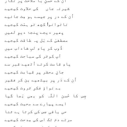
اُن کے حسنِ با ملاحت پر نثار
شیرئہ جاں کی حلاوت کیجیے
اُن کے در پر جیسے ہو مِٹ جائیے
ناتوانو! کچھ تو ہمّت کیجیے
پھیر دیجے پنجۂ دیوِ لعیں
مصطفیٰ کے بَل پہ طاقت کیجیے
ڈُوب کر یادِ لبِ شاداب میں
آبِ کوثر کی سباحت کیجیے
یادِ قامت کرتے اُٹھیے قبر سے
جانِ محشر پر قیامت کیجیے
اُن کے دَر پر بیٹھیے بن کر فقیر
بے نواؤ فکرِ ثروت کیجیے
جِس کا حُسن اللّٰہ کو بھی بَھا گیا
ایسے پیارے سے محبت کیجیے
حی باقی جس کی کرتا ہے ثنا
مرتے دم تک اس کی مِدحت کیجیے