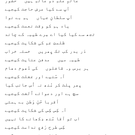
عالمِ علم دو عالم ہیں حضور
آپ سے کیا عرض حاجت کیجیے
آپ سلطانِ جہاں ہم بے نوا
یاد ہم کو وقت نعمت کیجیے
تجھ سے کیا کیا اے مِرے طیبہ کے چاند
ظلمتِ غم کی شکایت کیجیے
دَر بدر کب تک پِھریں خستہ خراب
طیبہ میں مدفن عنایت کیجیے
ہر برس وہ قافلوں کی دُھوم دھام
آہ سُنیے اور غفلت کیجیے
پھر پلٹ کر مُنھ نہ اُس جانب کیا
سچ ہے اور دعوائے اُلفت کیجیے
اَقربا حُبِّ وَطن بے ہمتی
آہ کِس کِس کی شکایت کیجیے
اب تو آقا مُنھ دِکھانے کا نہیں
کِس طرح رَفعِ ندامت کیجیے