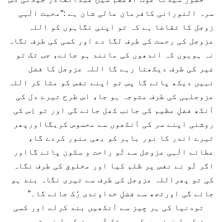
سرہ النورانی کافرمان عالی شان ہے :”محبت الٰہی
زوجل کا تقاضا ہے کہ تو اپنی نگاہوں کو اللہ
عزوجل کی رحمت کی طرف لگا دے اور کسی کی طرف نگاہ
نہ ہویوں کہ اندھوں کی مانند ہو جائے، جب تک تو
غیر کی طرف دیکھتا رہے گا اللہ عزوجل کا فضل
نہیں دیکھ پائے گا پس تو اپنے نفس کو مٹا کر اللہ
عزوجلہی کی طرف متوجہ ہو جا، اس طرح تیرے دل کی
آنکھ فضلِ عظیم کی جانب کھل جائے گی اور تو اِس کی
روشنی اپنے سر کی آنکھوں سے محسوس کریگااورپھر
تیرے اندر کا نور باہر کو بھی منور کردے گا،
عطائے الٰہی عزوجل سے تُو راحت و سکون پائے گااور
اگر تُو نے نفس پر ظلم کیا اور مخلوق کی طرف نگاہ
کی تو پھراللہ عزوجل کی طرف سے تیری نگاہ بند ہو
جائے گی اورتجھ سے فضلِ خداوندی رُک جائے گا۔”
تودنیا کی ہر چیز سے آنکھیں بند کرلے اور کسی
چیز کی طرف نہ دیکھ جب تک تُو چیز کی طرف متوجہ