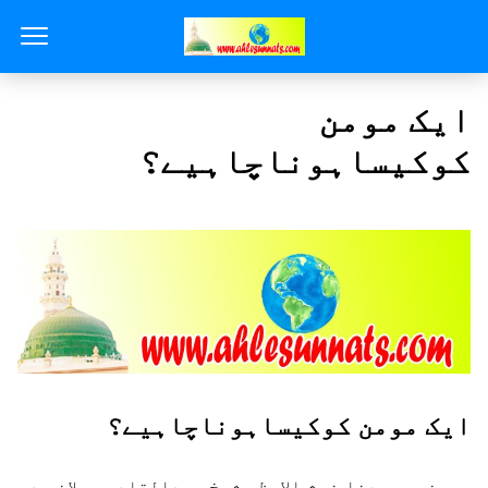
ایک مومن
کوکیساہوناچاہیے؟
ایک مومن کوکیساہوناچاہیے؟
حضور سیدنا غوث الاعظم شیخ عبدالقادر جیلانی دس