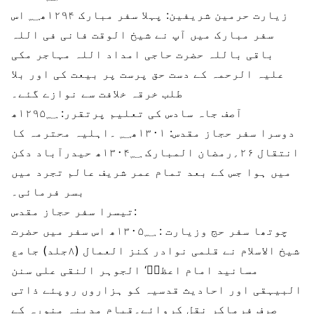
زیارت حرمین شریفین:
پہلا سفر مبارک ۱۲۹۴ھ؁ اس
سفر مبارک میں آپ نے شیخ الوقت فانی فی اللہ
باقی باللہ حضرت حاجی امداد اللہ مہاجر مکی
علیہ الرحمہ کے دست حق پرست پر بیعت کی اور بلا
طلب خرقہ خلافت سے نوازے گئے۔
آصف جاہ سادس کی تعلیم پرتقرر:
۱۲۹۵؁ھ
دوسرا سفر حجاز مقدس:
۱۳۰۱ھ؁ ۔اہلیہ محترمہ کا
انتقال ۲۶؍رمضان المبارک ۱۳۰۴؁ھ حیدرآباد دکن
میں ہوا جس کے بعد تمام عمر شریف عالم تجرد میں
بسر فرمائی۔
تیسرا سفر حجاز مقدس:
چوتھا سفر حج وزیارت :
۱۳۰۵؁ھ اس سفر میں حضرت
شیخ الاسلام نے قلمی نوادر کنز العمال (۸جلد) جامع
مسانید امام اعظمؒ‘ الجوہر النقی علی سنن
البیہقی اور احادیث قدسیہ کو ہزاروں روپئے ذاتی
صرف فرماکر نقل کروائے۔قیام مدینہ منورہ کے