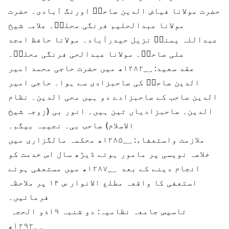
حضرت مولانا فیاض الدین صاحبؒ اورنگ آبادی۔ حضرت
مولانا عبدالحلیم فرنگی محلیؒ۔ علامہ شیخ
عبداللہ یمنیؒ نزیل حیدرآباد۔ مولانا حافظ امجد
علی صاحبؒ۔ مولانا عبدالحی فرنگی محلیؒ۔
عقد سعید:
۱۲۸۲؁ھ میں حضرت حاجی محمد امیر
الدین صاحبؒ کی صاحبزادی سے ہوا۔ حاجی امیر
الدین صاحب کے صاحبزادے دو ہیں محی الدین۔ نظام
الدین۔ صاحبزادیاں تین ہیں۔ انور بی (زوجہ شیخ
الاسلام) صاحب بی۔ نجیبہ بیگم۔
ملازمت واستعفاء:
۱۲۸۵؁ھ محکمہ مالگزاری میں
خلاصہ نویسی پر مامور ہوئے ڈیڑھ سال اس خدمت کو
انجام دینے کے بعد ۱۲۸۷؁ھ میں مستعفی ہوئے
استعفی کا واقعہ مطلع الانوار ص ۱۴ پر ملاحظہ
فرمائیں۔
تاسیس جامعہ نظامیہ:
دو شنبہ ۱۹ذو الحجہ
۱۲۹۲؁ھ