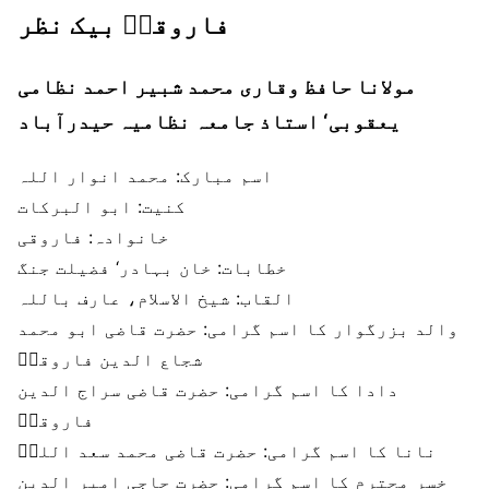
فاروقیؒ بیک نظر
مولانا حافظ وقاری محمد شبیر احمد نظامی
یعقوبی‘ استاذ جامعہ نظامیہ حیدرآباد
اسم مبارک:
محمد انوار اللہ
کنیت:
ابو البرکات
خانوادہ:
فاروقی
خطابات:
خان بہادر‘ فضیلت جنگ
القاب:
شیخ الاسلام، عارف باللہ
والد بزرگوار کا اسم گرامی:
حضرت قاضی ابو محمد
شجاع الدین فاروقیؒ
دادا کا اسم گرامی:
حضرت قاضی سراج الدین
فاروقیؒ
نانا کا اسم گرامی:
حضرت قاضی محمد سعد اللہؒ
خسر محترم کا اسم گرامی:
حضرت حاجی امیر الدین