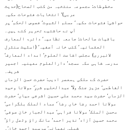
مخطوطات:
مجموعہ منتخبہ من کتب الصحاح(حدیث
عربی)‘ انتخابات فتوحات مکیہ
حواشی:
فتوحات مکیہ‘ مسلم الثبوت‘ فصوص الحکم‘ پر
آپ نے حاشئیے تحریر کئے ہیں۔
باقیات صالحات:
جامعہ نظامیہ‘ دائرۃ المعارف
العثمانیہ‘ کتب خانہ آصفیہ‘ (اسٹیٹ سنٹرل
لائبرری) مجلس اشاعت العلوم‘ امداد المعارف‘
مدرسہ شاہی مکہ مسجد‘ دارالعلوم معینیہ اجمیر
شریف۔
حضرت کے ملکی ہمعصر ادیب:
حضرت حسن الزماں
الفاطمی‘ عزیز جنگ ولاؔ‘ عبدالحلیم شررؔ‘ مولانا وحید
الزماں‘ حضرت سید محمد علی حسین اشرفی میاں‘ حضرت
مولانا احمد رضا خاں رضا ؔ‘ عماد الملک بلگرامی‘
محسن الملک‘ مولانا فراہی‘ عبدالجبار خان صوفی‘
محمد حسین آزاد‘ نذیر احمد‘ مانک راؤ وٹھل راؤ‘
شبلی نعمانی‘ سرسید احمد خان‘۔