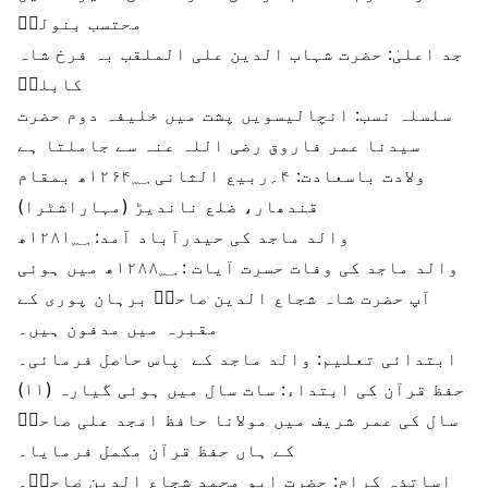
محتسب بنولہؒ
جد اعلیٰ:
حضرت شہاب الدین علی الملقب بہ فرخ شاہ
کابلیؒ
سلسلہ نسب:
انچالیسویں پشت میں خلیفہ دوم حضرت
سیدنا عمر فاروق رضی اللہ عنہ سے جاملتا ہے
ولادت باسعادت:
۴؍ربیع الثانی ۱۲۶۴؁ھ بمقام
قندھار، ضلع ناندیڑ (مہاراشٹرا)
والد ماجد کی حیدرآباد آمد:
۱۲۸۱؁ھ
والد ماجد کی وفات حسرت آیات :
۱۲۸۸؁ھ میں ہوئی
آپ حضرت شاہ شجاع الدین صاحبؒ برہان پوری کے
مقبرہ میں مدفون ہیں۔
ابتدائی تعلیم:
والد ماجد کے پاس حاصل فرمائی۔
حفظ قرآن کی ابتداء:
سات سال میں ہوئی گیارہ (۱۱)
سال کی عمر شریف میں مولانا حافظ امجد علی صاحبؒ
کے ہاں حفظ قرآن مکمل فرمایا۔
اساتذہ کرام:
حضرت ابو محمد شجاع الدین صاحبؒ۔