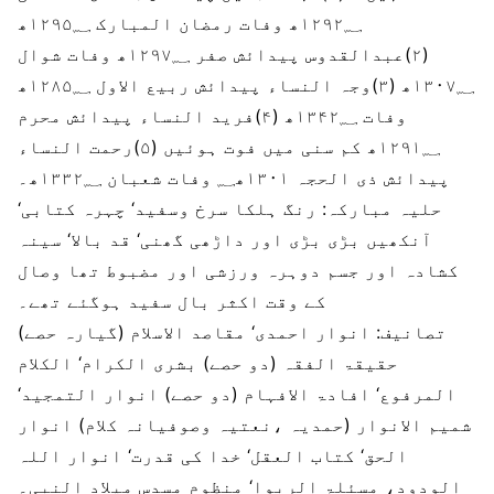
۱۲۹۲؁ھ وفات رمضان المبارک ۱۲۹۵؁ھ
(۲)عبدالقدوس پیدائش صفر ۱۲۹۷؁ھ وفات شوال
۱۳۰۷؁ھ (۳)وجہ النساء پیدائش ربیع الاول ۱۲۸۵؁ھ
وفات ۱۳۴۲؁ھ (۴)فرید النساء پیدائش محرم
۱۲۹۱؁ھ کم سنی میں فوت ہوئیں (۵)رحمت النساء
پیدائش ذی الحجہ ۱۳۰۱ھ؁ وفات شعبان ۱۳۳۲؁ھ۔
حلیہ مبارکہ:
رنگ ہلکا سرخ وسفید‘ چہرہ کتابی‘
آنکھیں بڑی بڑی اور داڑھی گھنی‘ قد بالا‘ سینہ
کشادہ اور جسم دوہرہ ورزشی اور مضبوط تھا وصال
کے وقت اکثر بال سفید ہوگئے تھے۔
تصانیف:
انوار احمدی‘ مقاصد الاسلام (گیارہ حصے)
حقیقۃ الفقہ (دو حصے) بشری الکرام‘ الکلام
المرفوع‘ افادۃ الافہام (دو حصے) انوار التمجید‘
شمیم الانوار (حمدیہ ،نعتیہ وصوفیانہ کلام) انوار
الحق‘ کتاب العقل‘ خدا کی قدرت‘ انوار اللہ
الودود، مسئلۃ الربوا‘ منظوم مسدس میلاد النبی۔