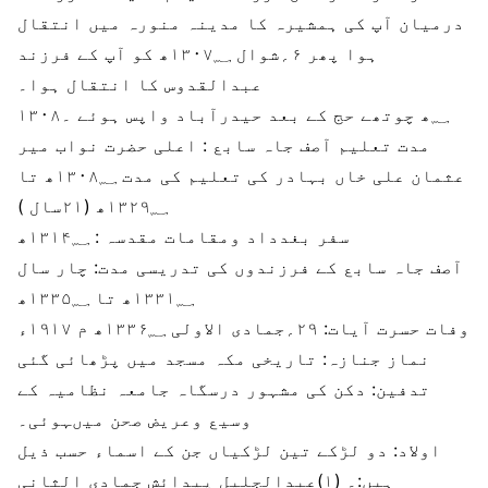
درمیان آپ کی ہمشیرہ کا مدینہ منورہ میں انتقال
ہوا پھر ۶؍شوال ۱۳۰۷؁ھ کو آپ کے فرزند
عبدالقدوس کا انتقال ہوا۔
۱۳۰۸؁ھ چوتھے حج کے بعد حیدرآباد واپس ہوئے ۔
مدت تعلیم آصف جاہ سابع :
اعلی حضرت نواب میر
عثمان علی خاں بہادر کی تعلیم کی مدت ۱۳۰۸؁ھ تا
۱۳۲۹؁ھ (۲۱سال )
سفر بغدداد ومقامات مقدسہ :
۱۳۱۴؁ھ
آصف جاہ سابع کے فرزندوں کی تدریسی مدت:
چار سال
۱۳۳۱؁ھ تا ۱۳۳۵؁ھ
وفات حسرت آیات:
۲۹؍جمادی الاولی ۱۳۳۶؁ھ م ۱۹۱۷ء
نماز جنازہ:
تاریخی مکہ مسجد میں پڑھائی گئی
تدفین:
دکن کی مشہور درسگاہ جامعہ نظامیہ کے
وسیع وعریض صحن میںہوئی۔
اولاد:
دو لڑکے تین لڑکیاں جن کے اسماء حسب ذیل
ہیں:۔ (۱)عبدالجلیل پیدائش جمادی الثانی