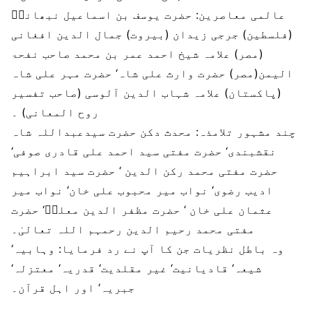
عالمی معاصرین:
حضرت یوسف بن اسماعیل نبھانیؒ
(فلسطین) جرجی زیدان (بیروت) جمال الدین افغانی
(مصر) علامہ شیخ احمد عمر بن محمد صاحب نفحۃ
الیمن(مصر) حضرت وارث علی شاہ‘ حضرت مہر علی شاہ
(پاکستان) علامہ شہاب الدین آلوسی (صاحب تفسیر
روح المعانی) ۔
چند مشہور تلامذہ:
محدث دکن حضرت سیدعبداللہ شاہ
نقشبندی‘ حضرت مفتی سید احمد علی قادری صوفی‘
حضرت مفتی محمد رکن الدین ‘ حضرت سید ابراہیم
ادیب رضوی‘ نواب میر محبوب علی خان‘ نواب میر
عثمان علی خان ‘ حضرت مظفر الدین معلیؔ‘ حضرت
مفتی محمد رحیم الدین رحمہم اللہ تعالیٰ۔
وہ باطل نظریات جن کا آپ نے رد فرمایا:
وہابیہ‘
شیعہ‘ قادیانیت‘ غیر مقلدیت‘ قدریہ‘ معتزلہ‘
جبریہ‘ اور اہل قرآن۔