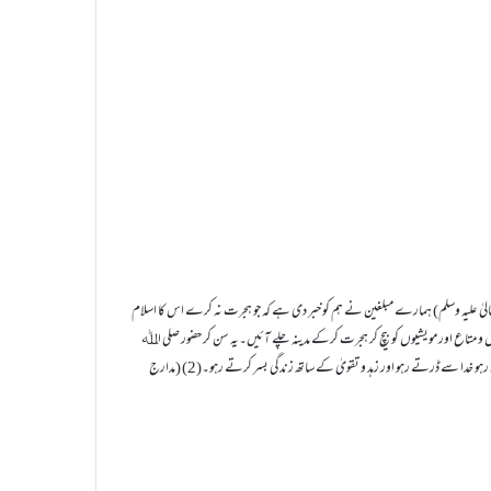
قبیلہ بنی عبس کے وفد نے دربار اقدس میں جب حاضری دی تو یہ عرض کیا کہ یا رسول اﷲ!(صلی اﷲ تعالیٰ علیہ وسلم) ہمارے مبلغین نے ہم کو خبر دی ہے کہ جو ہجرت نہ کرے اس کا اسلام
و متاع اور مویشیوں کو بیچ کر ہجرت کرکے مدینہ چلے آئیں۔یہ سن کر حضور صلی اﷲ
تعالیٰ علیہ وسلم نے فرمایا کہ تم لوگوں کے لئے ہجرت ضروری نہیں۔ ہاں!یہ ضروری ہے کہ تم جہاں بھی رہو خدا سے ڈرتے رہو اور زہد و تقویٰ کے ساتھ زندگی بسر کرتے رہو۔(2) (مدارج