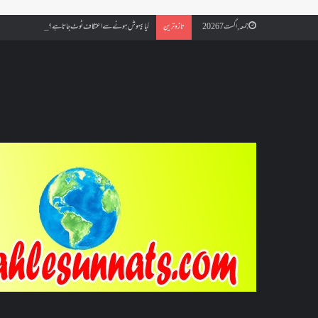
کیا بیہوش ہونے سے اعتکاف ٹوٹ جاتا ہے؟ اگر معتکف کو احتلام ہو جائ
جمعہ, اگست 7 2026
تازہ ترین