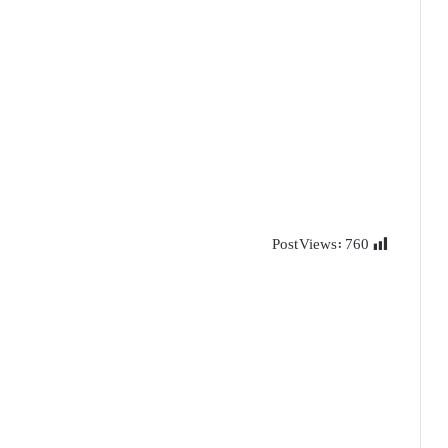
Post Views:
760