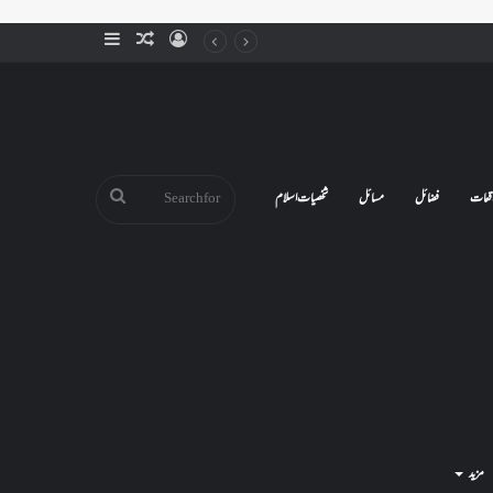
Sidebar
Random
Log
Article
In
Search
قعات
فضائل
مسائل
شخصیات اسلام
for
مزید