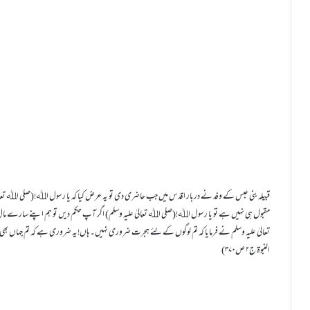
مقبول ہی نہیں ہے تو یا رسول اﷲ!(صلی اﷲ تعالیٰ علیہ وسلم) اگر آپ حکم دیں تو ہم اپنے سارے مال 
النبوۃ ج۲ ص۳۷۰)