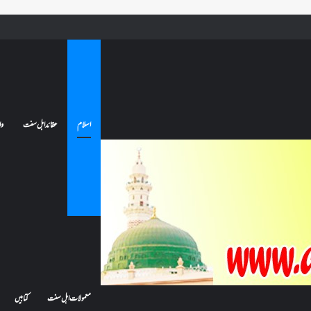
ے تو کیا اس کا اعتکاف ٹوٹ جائے گا؟فنائے مسجد کسے کہتے ہیں ، اور کیا معتکف فنائے مسجد میں جا سکتا ہے؟
اسلام
عقائد اہل سنت
وا
معمولات اہل سنت
کتابیں