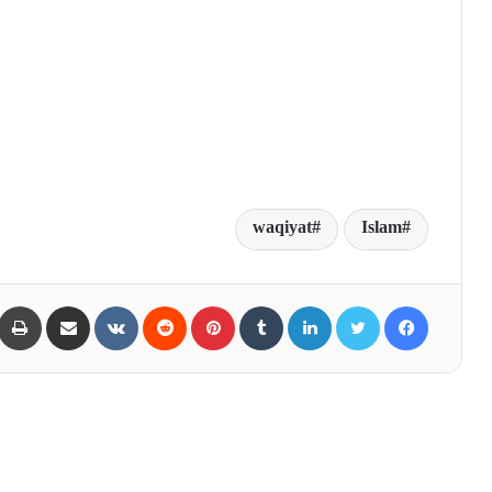
waqiyat
Islam
Share via Email
VKontakte
Reddit
Pinterest
Tumblr
LinkedIn
Twitter
Facebook