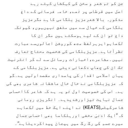
جن کو تم شعر و سخن کی کہکشاں کہتے رہے
اصل میں قرطاس پر تھے، خامہ فرسائی کے داغ
مذکورہ بالا شعرعزیز بلگامی کاہے مگرعزیز
بلگامی کے خیال سے میں متفق نہیںہوں، کیونکہ
داغ تو ان کے لیے ہوسکتے ہیں مگر ان کا
لکھاہواہرہرلفظ مجھ کوروشن اجالوںسے عبارت
نظرآتاہے۔عزیزبلگامی کی شخصیت محتاج تعارف
نہیں۔مشاعرے،اخبارات ورسائل سے لے کر انٹرنیٹ
تک ان کی چھاپ دکھائی دیتی ہے۔عزیزبلگامی کے
یہاں اسلامی اقدار کی پاسداری مقصداولیں ہے۔گو
کہ عزیزبلگامی نے خال خال عاشقانہ شاعری بھی کی
ہے۔ اس کی خصوصیت اول تو یہ ہے کہ شاعر کااحساس
جمال نہایت تیزاورشدیدہے۔ انگریزی رومانی
شاعرکیٹس(KEATS) نے اپنے ایک خط میں لکھاہے
کہ’’ایک ادنیٰ مخفی اورہلکاسا بھی احساس جمال
میرے جسم کی رگ رگ میں ہیجان پیداکردیتاہے‘‘۔