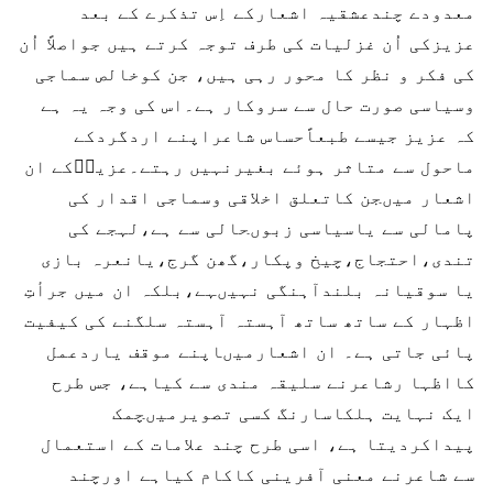
معدودے چندعشقیہ اشعارکے اِس تذکرے کے بعد
عزیزکی اُن غزلیات کی طرف توجہ کرتے ہیں جواصلاً اُن
کی فکر و نظر کا محور رہی ہیں، جن کوخالص سماجی
وسیاسی صورت حال سے سروکار ہے۔اس کی وجہ یہ ہے
کہ عزیز جیسے طبعاًحساس شاعراپنے اردگردکے
ماحول سے متاثر ہوئے بغیرنہیں رہتے۔عزیزؔکے ان
اشعار میںجن کاتعلق اخلاقی وسماجی اقدار کی
پامالی سے یاسیاسی زبوںحالی سے ہے،لہجے کی
تندی،احتجاج،چیخ وپکار،گھن گرج،یانعرہ بازی
یا سوقیانہ بلندآہنگی نہیںہے،بلکہ ان میں جرأتِ
اظہار کے ساتھ ساتھ آہستہ آہستہ سلگنے کی کیفیت
پائی جاتی ہے۔ ان اشعارمیںاپنے موقف یاردعمل
کااظہا رشاعرنے سلیقہ مندی سے کیاہے، جس طرح
ایک نہایت ہلکاسارنگ کسی تصویرمیںچمک
پیداکردیتا ہے، اسی طرح چند علامات کے استعمال
سے شاعرنے معنی آفرینی کاکام کیاہے اورچند