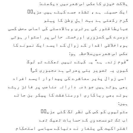
ہلاکت خیزی کاعکس اس شعرمیں دیکھئے:
ایک حسینہ ہے ، تشدّد جسے کہتے ہیں عزیزؔ
گرم رکھتی ہے بہت اہلِ وطن کا پہلو
جہاںطاقتور کی برتری وبالادستی کی اساس محض کسی
دوسرے کی کمزوری اورخستہ حالی پر استوار ہوتی
ہو،اخلاقی اقدار کے زوال کے ایسے ایک نمونے کا
عکس اس شعرمیںملاحظہ ہو:
’’قوم زندہ ہے‘‘ یہ کہتے نہیں تھکتے تم لوگ
کیوں یہ تصویر بنی پھرتی ہے مجبوری کی!
اسی زوال پذیر معاشرے کی پیداوار ایسے افراد
بھی ہوتے ہیں جو ذمہ دارانہ مناصب پر فائز رہتے
ہوئے بھی ریاکاری اورمنافقت کا پیکر بن جاتے
ہیں:
متولیوں کو کس کی نظر لگ گئی عزیزؔ
اب تک تومسجدوں کے حسابات ٹھیک تھے
اشتراکیت کی یلغار نے دنیاکے سیاسی استحکام