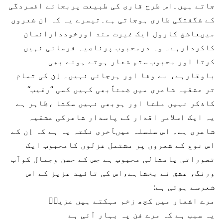
جاتے ہیں۔اس طرح قاری کی طبیعت پربجائے افسردگی
کے شگفتگی طاری ہوجاتی ہے۔تیسرے یہ کہ ان شعروں
میںعاشق کارول ایک غیرت مند اورخوددارانسان
کاکردارہے۔ وہ درمحبوب پرناصیہ فرسائی نہیں
کرتا اور محبوب ستم شعار ہوتے ہوئے بھی
باوقارہے، بے وفا اور ہرجائی نہیں۔ اِن کی تمام
تر عشقیہ شاعری میں ضمناًبھی کہیں کسی ’’رقیب‘‘
کاذکر نہیں ملتا اور ہوبھی نہیں سکتا ،ظاہر ہے
یہ ایک اسلامی اقدار کے پاسدار شاعرکی عشقیہ
شاعری ہے۔ اس سلسلہ میںآخری نکتہ یہ ہے کہ اِن کے
اس نوع کے شعروں پر مشتمل غزلوں کامحبوب ایک
تصوراتی یامثالی محبوب ہے جس کے حسن وجمال کوآب
ورنگ، عشق نے بخشاہے،اس کی تائید عزیز کے اس
شعرسے ہوتی ہے:
مرے اشعار میں کچھ زخم مہکتے ہیں عزیزؔ
یہ سبب ہے کہ مرے فن پہ بہار آئی ہے