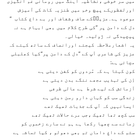
میں سر خوشی ،نشاطیہ آہنگ میں رومانی غم انگیزی
اورلفظوںکے پیچ وخم میں طنزیہ کاٹ کی آمیزش
موجود ہے۔عزیزؔکے صاف وشفاف اور بے داغ کتاب ’’
دل کے دامن پر ‘‘کی طرح کلام میں بھی ابہام ہے نہ
پیچیدگی نہ ژولیدہ خیالی۔
یہ اشعارملاحظہ کیجئے اورانصاف کے ساتھ کہئے کہ
عزیز کی شاعری آپ کے ’’دل کے دامن پر‘‘کیا کھلبلی
مچائی ہے:
کون کہتا ہے کہ مُردوں کو کفن دیتی ہے
اِن کی تہذیب مجھے ننگے بدن دیتی ہے
آزمائش کے لیے شرط ہے عالی ظرفی
زندگی سب کو کہاں دارو رسن دیتی ہے
ایسانہیں کہ آپ کے جذبات ٹھیک تھے
سب کچھ تھا ٹھیک ،جب مرے حالات ٹھیک تھے
زمانے سے چھپا رکھا ہے ہم نے سارے زخموں کو
ستم کے داغِ داماں تم بھی دھولو ، کیا تماشہ ہے