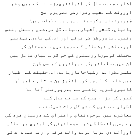
اشارے صورت حال کی افراتفری،زمانے کے پیچ وخم
اوروقت کے نشیب وفرازکی تصویرواضح
طورپرنمایاںکردیتے ہیں۔ یہ علامات ہیں:
باغباں،گلشن،آشیاں،صیاد،گل تر،شمع ،محفل ،قفس
وغیرہ۔مادروطن کی ترقی اور اس کی مادی،تہذیبی
اورمعاشی خوشحالی کے فروغ میںہندوستان کی
مختلف قوموںاورنسلوں کی جو قربانیاں شامل ہیں
ان میںمسلمانوںکی قربانیوں کو جس طرح
یکسرنظراندازکیاجاتارہاہے،اس حقیقت کے اظہار
میں شاعر کالہجہ کرب انگیز بن جاتا ہے اور اُن
کاتیورطنزیہ چاشنی سے بھرپورنظر آتا ہے:
کیوں کر مزاج صبح کو سب کے بدل گیے
اطوار محسنوں کے تو کل رات ٹھیک تھے
معاشرے میں موجودنفاق وافتراق کے درمیان فرد کی
بے بسی،انحطاط پذیر سوسائیٹی کی ابتری وبدحالی
اورآئے دن برپا ہونے والے فرقہ وارنہ فسادات کی