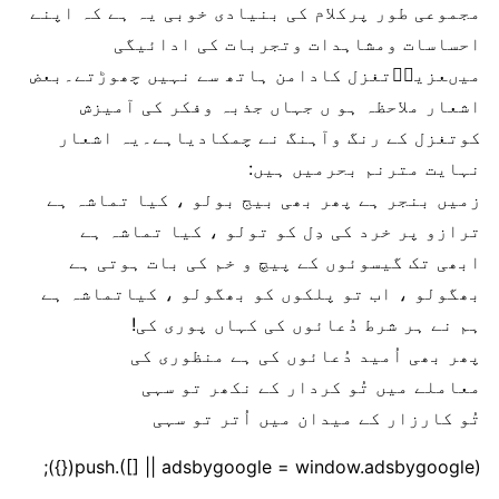
مجموعی طور پرکلام کی بنیادی خوبی یہ ہے کہ اپنے
احساسات ومشاہدات وتجربات کی ادائیگی
میںعزیزؔتغزل کادامن ہاتھ سے نہیں چھوڑتے۔بعض
اشعار ملاحظہ ہو ں جہاں جذبہ وفکر کی آمیزش
کوتغزل کے رنگ وآہنگ نے چمکادیاہے۔یہ اشعار
نہایت مترنم بحرمیں ہیں:
زمیں بنجر ہے پھر بھی بیج بولو ، کیا تماشہ ہے
ترازو پر خرد کی دِل کو تولو ، کیا تماشہ ہے
ابھی تک گیسوئوں کے پیچ و خم کی بات ہوتی ہے
بھگولو ، اب تو پلکوں کو بھگولو ، کیاتماشہ ہے
ہم نے ہر شرط دُعائوں کی کہاں پوری کی!
پھر بھی اُمید دُعائوں کی ہے منظوری کی
معاملے میں تُو کردار کے نکھر تو سہی
تُو کارزار کے میدان میں اُتر تو سہی
(adsbygoogle = window.adsbygoogle || []).push({});