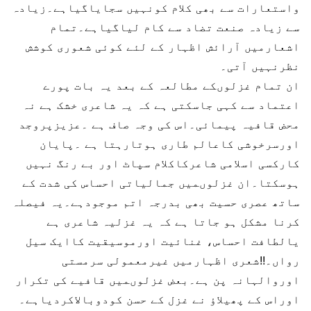
واستعارات سے بھی کلام کونہیں سجایاگیاہے۔زیادہ
سے زیادہ صنعت تضاد سے کام لیاگیاہے۔تمام
اشعارمیں آرائش اظہار کے لئے کوئی شعوری کوشش
نظرنہیں آتی۔
ان تمام غزلوںکے مطالعہ کے بعد یہ بات پورے
اعتماد سے کہی جاسکتی ہے کہ یہ شاعری خشک ہے نہ
محض قافیہ پیمائی۔اس کی وجہ صاف ہے ۔عزیزپروجد
اورسرخوشی کاعالم طاری ہوتارہتا ہے ۔پایان
کارکسی اسلامی شاعرکاکلام سپاٹ اور بے رنگ نہیں
ہوسکتا۔ان غزلوںمیں جمالیاتی احساس کی شدت کے
ساتھ عصری حسیت بھی بدرجہ اتم موجودہے۔یہ فیصلہ
کرنا مشکل ہو جاتا ہے کہ یہ غزلیہ شاعری ہے
یالطافت احساس، غنائیت اورموسیقیت کاایک سیل
رواں۔!!شعری اظہارمیں غیرمعمولی سرمستی
اوروالہانہ پن ہے۔بعض غزلوںمیں قافیے کی تکرار
اوراس کے پھیلاؤ نے غزل کے حسن کودوبالاکردیاہے۔