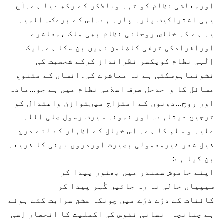
اورمعاشی نظام کو تہہ وبالاکر کے رکھ دیا ہے۔آج
یہی اشتراکیت پارہ پارہ ہے۔اس کے برعکس المیہ
یہ ہے کہ خالص روحانی نظام بھی ملک ،معاشرے
اورافرادکی ترقی کاضامن نہیں بن سکا ہے۔ایک
اِلٰہی نظام کویکسر نظرانداز کرکے شخصیت کی
نشونماہوسکتی ہے نہ معاشرے کی۔انسان کے متنوع
مسائل کا واحدحل صرف اسلامی نظام میں ہے جو…مادہ
اور روح…دونوں کے امتزاج میںتوازن واعتدال کو
ترجیح دیتاہے۔ اور نمونہ سیرت رسول صلی اللہ
علیہ و سلم کا ہے۔ اس خیال کے اظہار کے لئے درج
ذیل شعر غیرمعمولی بصیرت اوردروں بینی کا ذریعہ
بن گیا ہے:
اپنے خاموش سمندر میں بھنور پیدا کر
سیپیاں خالی نہ رہ جائیں گُہر پیدا کر
کائنات کے ذرّے ذرّے میں چونکہ عشق سرایت کئے ہوئے
ہے چنانچہ انسانی نفوس کی اکملیت کا انحصار اِسی