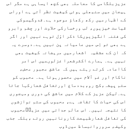
عزیزبلگامی کا معاملہ بھی کچھ ایساہی ہے مگر اس
ہیجان میں سنبھلی ہوئی کیفیت نظر آتی ہے اوراس
کے اظہارمیں رکھ رکھاؤ موجود ہے۔قدوگیسوکی
قیامت خیزیوں، لب ورخسارکی حلاوت اور چشم وابرو
کی فتنہ انگیزیوںکا ذکر اوّل توہے نہیں اور اگر
ہے بھی تو اِس میں عامیانہ پن نہیں ہے۔دوسرے یہ
کہ ان کے عشقیہ اشعارمیں مریضانہ کیفیت بھی
نہیں ہے۔ ہمارے اکثرشعرا غزلوںمیں اس امر
کااعادہ کرتے رہتے ہیں کہ عاشق مجبور محض،
ناکام اور غم آلام میں محصورہوتا ہے۔ محبوب کو
ستم پیشہ،کج رو،بددماغ اورتغافل شعارکہا جاتا
ہے۔لیکن عزیز کے کلام میں عاشق کی دوری ومہجوری
اس کی حیات کا تقاضہ ہے، محبوب کی ستم نوازشوں
کا نتیجہ نہیں۔ اس عالم جدائی میں عزیزؔمحبوب
کی تغافل شعارطبیعت کارونانہیں روتے ،بلکہ جذب
وکیف، سروروانبساط میںڈوب