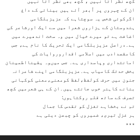
کچھ نظر آتا نہیں ، کچھ بھی نظر آتا نہیں
ان کے چہروں پر اُبھر آئے ہیں بینائی کے داغ
اگرکوئی شخص یہ سوچتاہے کہ عزیزبلگامی
ہندوستان کے ہزاروں شعرا میں سے ایک اورشاعر کی
اضافت ہے تو میرے خیال میں وہ سخت اندھیرے میں
ہے۔دراصل عزیزبلگامی ایک تحریک کا نام ہے، جس
کامقصدادب میں اسلامی اقداروروایات کی
امانتداری وپاسداری ہے۔ جس میںوہ یقینااطمینان
بخش حدتک کامیاب ہے۔عزیزبلگامی اپنے شاعرانہ
جنون میں حرف کولفظ،لفظ کومعنی،معنی کوکہانی
بنانے کاہنر خوب جانتے ہیں۔ان کے ہی شعرمیں کچھ
تصرف کے ساتھ قلم روکتاہوں:
تم نے بخشاہے تغزل کو تقدس کا جمال
ہر غزل تیری، ضمیروں کو چبھن دیتی ہے
٭٭٭