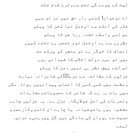
لپٹ کے چومے گی تجھ سے،ترے قدم جنّت
اے نوجوان! کبھی راہِ حق میں مر تو سہی
فکر کی آنکھ سے اوجھل تھا سُخن کا پہلو
بس اِسی واسطے تشنہ رہا فن کا پہلو
نظروں سے ہے اوجھل تو، تعجب ہے تجھے کیوں
اِنصاف کا خوگر ہے تو محشر کو پرکھ مت
میں تو بس، دولتِ اخلاص کا شیدائی ہوں
اس لئے پیشِ نظر ہی نہیں دھن کا پہلو
غزلوں کے مطالعہ سے عزیزؔکی شاعرانہ مہارت
وعظمت میں کسی کمی کا احساس پیدانہیں ہوتا۔مگر
سچی بات یہ ہے کہ شاعر کے محسوسات،مشاہدات
وتجربات کی اصل جولاںگاہ غزل ہے۔ یہ غزلیں چاہے
عشقیہ ہوں یاصوفیانہ یا چاہے ان کاسروکارعصری
حسیت سے ہو،ان کی سادگی میں گل پیرہنی، حزنیہ
لہجے