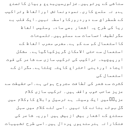
سناشی کے پرتوہیں۔غزلوںمیںبدیع وبیان کاتصنع
ہے، نہ ملمع کاری۔نمودونمائش اورالفاظ وتراکیب
کے طمطراق سے دوردرورکاواسطہ نہیں۔ایک قلب بے
ریا کی طرح یہ اشعار بھی سادہ وسلیس الفاظ
مگرلطیف احساسات سے مملوہیں۔تلمیحات
کااستعمال کم سے کم ہے۔مفرس معرب الفاظ کے
استعمال سے حتی الامکان گریزکیاگیاہے۔ مشکل
اورپیچیدہ تراکیب کی ترکیب سازی سے شاعر کی قوت
ایجاد اورذہنی اختراع کاپتہ چلتاہے۔مگران کے
استعمال کی
کثرت سے شعر کی لطافت مجروح ہوتی ہے۔اس حقیقت سے
عزیز صاحب خوب واقف ہیں۔ ترکیب سازی کلام
عزیزؔمیں ایک وسیلہ ہے ترسیل وابلاغ کا،کلام میں
گل بوٹے بنانے کا نہیں ۔اسی لئے کلام میں سہل
ممتنع کے اشعار بیش ازبیش ہیں اوریہ شاعر کی
فنکارانہ ہنرمندیوں پردال ہیں۔اسی طرح تشبیہات