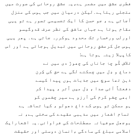
فطری عشق میں مضمر ہے،یہ عشق روحانی کی صورت میں
متجلی رہتاہے۔لیکن درمیان میں جب ہوس کی منزل
آجاتی ہے ، جو حسن کا ایک تجسیمی تصور ہے تو یہی
مقام ہوتا ہے جہاں عاشق کی نظر صرف قدوگیسو
اورلب ورخسار تک محدود ہوکررہ جاتی ہے۔ پھر یہی
ہوس جل کرعشقِ روحانی میں تبدیل ہوجاتی ہے اور اس
کاپہلا زینہ ہوتا ہے:
تلاش کُو چۂ جاناں کی چھوڑ دی میں نے
دماغ و دِل میں چمکنے لگی ہے حق کی کِرن
ذہن تھا سوچ میں جذبات ہوں پیدا کیسے
دفعتاً آئی صدا ، دِل میں اُتر ، پیدا کر
ابھی چشمِ کرم کی آرزو ہے سیر چشموں کو
ہو ممکن تو ہوس کے داغ دھولو ، کیا تماشہ ہے
تمام اشعار میں مذہبی عقیدے کی سختی ہے، نہ
بوجھل صوفیانہ مصطلحات کی فراوانی۔یہ اشعارایک
اسلامی مبلغ کی سادگی ،انسان دوستی اور حقیقت