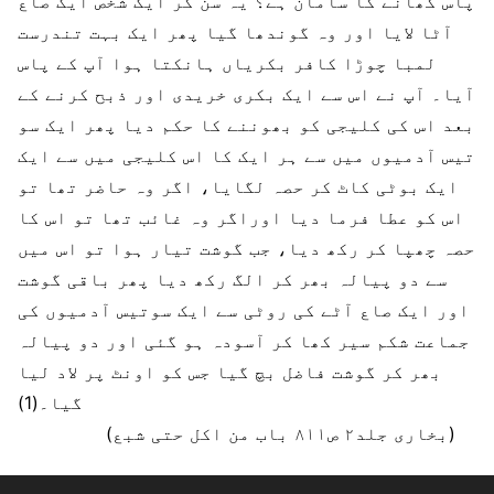
پاس کھانے کا سامان ہے؟ یہ سن کر ایک شخص ایک صاع
آٹا لایا اور وہ گوندھا گیا پھر ایک بہت تندرست
لمبا چوڑا کافر بکریاں ہانکتا ہوا آپ کے پاس
آیا۔ آپ نے اس سے ایک بکری خریدی اور ذبح کرنے کے
بعد اس کی کلیجی کو بھوننے کا حکم دیا پھر ایک سو
تیس آدمیوں میں سے ہر ایک کا اس کلیجی میں سے ایک
ایک بوٹی کاٹ کر حصہ لگایا، اگر وہ حاضر تھا تو
اس کو عطا فرما دیا اوراگر وہ غائب تھا تو اس کا
حصہ چھپا کر رکھ دیا، جب گوشت تیار ہوا تو اس میں
سے دو پیالہ بھر کر الگ رکھ دیا پھر باقی گوشت
اور ایک صاع آٹے کی روٹی سے ایک سوتیس آدمیوں کی
جماعت شکم سیر کھا کر آسودہ ہو گئی اور دو پیالہ
بھر کر گوشت فاضل بچ گیا جس کو اونٹ پر لاد لیا
گیا۔(1)
(بخاری جلد۲ ص۸۱۱ باب من اکل حتی شبع)