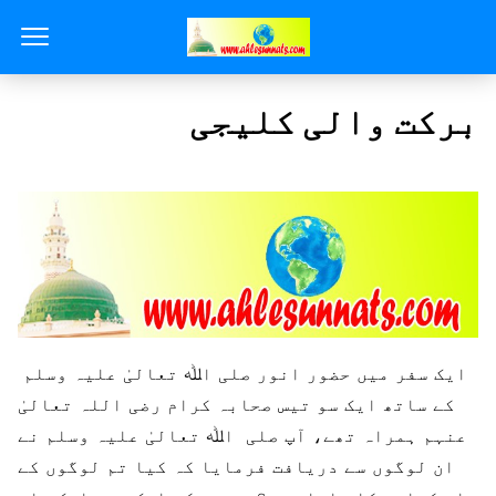
برکت والی کلیجی
ایک سفر میں حضور انور صلی اﷲ تعالیٰ علیہ وسلم
کے ساتھ ایک سو تیس صحابہ کرام رضی اللہ تعالیٰ
عنہم ہمراہ تھے، آپ صلی اﷲ تعالیٰ علیہ وسلم نے
ان لوگوں سے دریافت فرمایا کہ کیا تم لوگوں کے