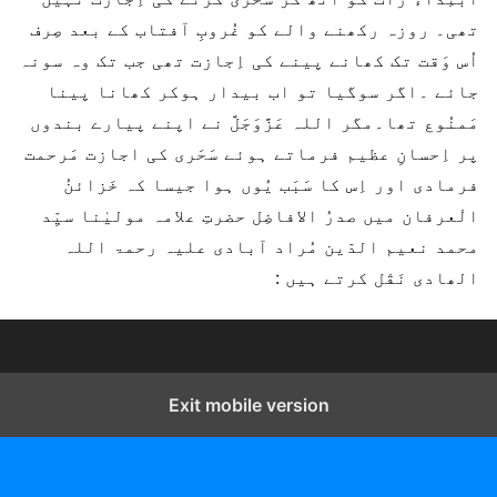
تھی۔ روزہ رکھنے والے کو غُروبِ آفتاب کے بعد صِرف
اُس وَقت تک کھانے پینے کی اِجازت تھی جب تک وہ سونہ
جائے ۔اگر سوگیا تو اب بیدار ہوکر کھانا پینا
مَمنُوع تھا۔مگر اللہ عَزَّوَجَلَّ نے اپنے پیارے بندوں
پر اِحسانِ عظیم فرماتے ہوئے سَحَری کی اجازت مَرحمت
فرمادی اور اِس کا سَبَب یُوں ہوا جیسا کہ خَزائنُ
الْعرفان میں صدرُ الافاضِل حضرتِ علامہ مولیٰنا سیِّد
محمد نعیم الدّین مُراد آبادی علیہ رحمۃ اللہ
الھادی نَقْل کرتے ہیں :
Exit mobile version