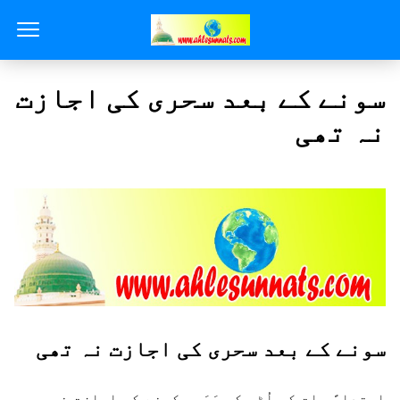
سونے کے بعد سحری کی اجازت
نہ تھی
سونے کے بعد سحری کی اجازت نہ تھی
ابتِداءً رات کو اُٹھ کر سَحَری کرنے کی اِجازت نہیں