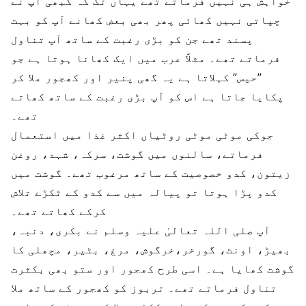
خواہش ہی نہیں فرماتے تھے یہاں تک کہ کبھی آپ نے
چپاتی نہیں کھائی پھر بھی بعض کھانے آپ کو بہت
پسند تھے جن کو بڑی رغبت کے ساتھ آپ تناول
فرماتے تھے۔ مثلاً عرب میں ایک کھانا ہوتا ہے جو
”حیس” کہلاتا ہے یہ گھی پنیر اور کھجور ملا کر
پکایا جاتا ہے اس کو آپ بڑی رغبت کے ساتھ کھاتے
تھے۔
جوکی موٹی موٹی روٹیاں اکثر غذا میں استعمال
فرماتے، سالنوں میں گوشت، سرکہ، شہد، روغن
زیتون، کدو خصوصیت کے ساتھ مرغوب تھے۔ گوشت میں
کدو پڑا ہوتا تو پیالہ میں سے کدو کے ٹکڑے تلاش
کرکے کھاتے تھے۔
آپ صلی اللہ تعالیٰ علیہ وسلم نے بکری، دنبہ،
بھیڑ، اونٹ، گورخر،خرگوش، مرغ، بٹیر، مچھلی کا
گوشت کھایا ہے۔ اسی طرح کھجور اور ستو بھی بکثرت
تناول فرماتے تھے۔ تربوز کو کھجور کے ساتھ ملا