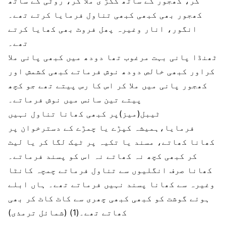
کر، کھجور کے ساتھ ککڑ ی ملا کر، روٹی کے ساتھ
کھجور بھی کبھی کبھی تناول فرمایا کرتے تھے۔
انگور، انار وغیرہ پھل فروٹ بھی کھایا کرتے
تھے۔
ٹھنڈا پانی بہت مرغوب تھا دودھ میں کبھی پانی ملا
کراور کبھی خالص دودھ نوش فرماتے کبھی کشمش اور
کھجور پانی میں ملا کر اس کا رس پیتے تھے جو کچھ
پیتے تین سانس میں نوش فرماتے۔
ٹیبل(میز)پر کبھی کھانا تناول نہیں
فرمایا،ہمیشہ کپڑے یا چمڑے کے دسترخوان پر
کھانا کھاتے، مسند یا تکیہ پر ٹیک لگا کر یا لیٹ
کر کبھی کچھ نہ کھاتے نہ اس کو پسند فرماتے۔
کھانا صرف انگلیوں سے تناول فرماتے چمچہ کانٹا
وغیرہ سے کھانا پسند نہیں فرماتے تھے۔ ہاں ابلے
ہوئے گوشت کو کبھی کبھی چھری سے کاٹ کاٹ کر بھی
کھاتے تھے۔(1) (شمائل ترمذی)