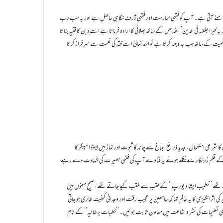
سامنے آتی ہے۔ آپ کو فقہی ممارست اور فقہی ژرف نگاہی حاصل ہے اور یہ سب رب
خیرًا یفقہہ في الدین‘‘ اللہ جس کے ساتھ بھلائی کا ارادہ فرماتا ہے اسے دین کا فقیہ بناتا
ہیت کے ساتھ جب جد و جہد کرتا ہے تو اللہ تعالیٰ اسے فقہ کی نعمت سے سرفراز کرتا
ی استعمال، جدید ذرائع ابلاغ سے چاند کا ثبوت اور نماز میں لاؤڈ اسپیکر کا
 آپ کے قلم زرنگار سے نکلے ہوئے یہ فتاوے آپ کی فقہی بصیرت کی شہادت دے رہے
ے تھے ’’خطیب ایشا و یورپ‘‘ کے لقب سے ملقب کیے جاتے تھے، صحیح معنوں میں
ثرانگیزی کا یہ عالم تھا کہ سامعین پر عجیب رقت اور وجدانی کیفیت طاری ہو جاتی
سلامی تعلیمات کی نشر و اشاعت میں معاون ثابت ہوئیں۔ ’’خطبات برطانیہ‘‘ کے نام