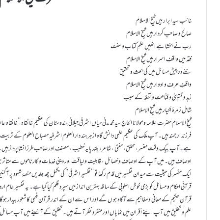
ــــــــــــــــــــــــــــــــــــــــــــــــــــــــــــــــــــــــــــــــــــــــــــــــــــــــــــــــــــــــــــــــــــــــــــــــــــــــــــــــــــــــــــــــــــــــــــــــــــنائب سیدِ ابرار ہیں شیخ الاسلام
صالح و صاحبِ کردار ہیں شیخ الاسلام
رب نے بخشا ہے انھیں علمِ کتاب و سنت
فقہ میں واقفِ اسرار ہیں شیخ الاسلام
نئے درپیش مسائل میں کی بحث و تحقیق
واقفِ عرف و ادوار ہیں شیخ الاسلام
زہد و تقویٰ و قناعت و تفقہ کے سبب
شامل زمرۂ اَخیار ہیں شیخ الاسلام
شیخ الاسلام حضرت علامہ و مولانا الحاج سیدمحمد مدنی میاں اشرفی جیلانی ہندوستان کی عظیم خانقاہ ’’خانقاہ عا
فرزند ارجمند ہیں۔ آپ ملک کی عظیم علمی دانش گاہ ازہر ہند دار العلوم اشرفیہ مصباح العلوم کے تربیت
ہے۔ آپ بیک وقت مفسر، محقق، مفتی ، شاعر، بلند پایہ خطیب ، مصنف اور صاحب طرز انشاپرداز ہیں۔
اوصاف ہیں۔ میں آپ کے اوصاف و خصائل ، قابلیت و لیاقت اور دینی خدمات و کارناموں سے متاثر 
ایک مفسر کی حیثیت سے میدان تفسیر میں قدم رکھا تو ’’تفسیر اشرفی‘‘ کی مکمل چھ جلدیں منصۂ شہود پر آگئ
قرآنی احکام و مسائل کو بڑی خوش اسلوبی کے ساتھ بہترین انداز میں سپرد قلم کیا گیا ہے۔ یہ تفسیر عا
قرآن حکیم کے معانی و مفاہیم سے آگاہ ہو ں گے اور اس سے ان کے اندر قرآن فہمی کا شعور بیدار ہوگا
علم و تحقیق میں آپ اپنے اَقران میں نمایاں اور منفرد نظر آتے ہیں۔ تحقیق کے آئینے میں آپ مسائل 