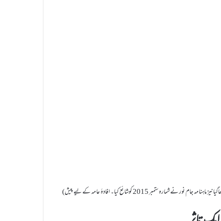
(مفتی صاحب کایہ مقالہ ’’حضرت شیخ الاسلام :حیات و خدمات سیمینار‘‘ منعقدہ مدنی فائونڈیشن ہبلی میں پڑھاگیانیز ماہنامہ جام نور نےشمارہ ستمبر 2015 کوشائع کیا۔ افادۂ عامہ کے لیے پیش
تاثرــــــ