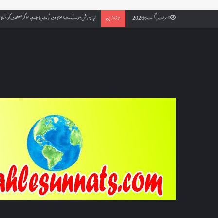
کیا بیہوش ہونے سے اعتکاف ٹوٹ جاتا ہے؟ اگر معتکف کو احتلام ہو
جمعرات, اگست 6 2026
تازہ ترین