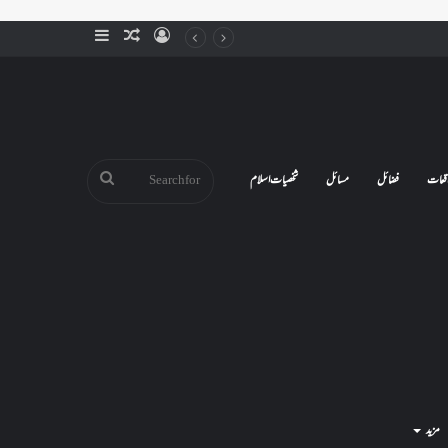
Sidebar
Random
Log
Article
In
Search
قعات
فضائل
مسائل
شخصیات اسلام
for
مزید