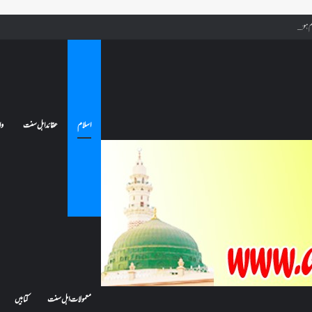
 جائے تو کیا اس کا اعتکاف ٹوٹ جائے گا؟فنائے مسجد کسے کہتے ہیں ، اور کیا معتکف فنائے مسجد میں جا سکتا ہے؟
اسلام
عقائد اہل سنت
وا
معمولات اہل سنت
کتابیں