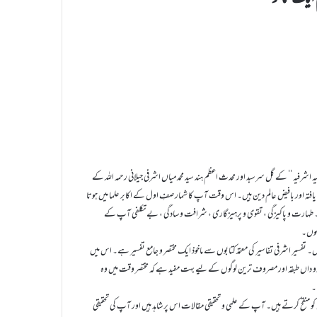
لیہ اشرفیہ ‘‘ کے گل سرسبد اور محدث اعظم ہند سید محمد میاں اشرفی جیلانی رحمہ اللہ کے
 یافتہ اور بافیض عالم دین ہیں۔ اس وقت آپ کا شمار صفِ اول کے اکابر علما میں ہوتا
 طہارت و پاکیزگی ، تقوی و پرہیزگاری ، شرافت و سادگی ، بے تکلفی آپ کے
ہوں۔
یں۔ تفسیر اشرفی تفاسیر کی معتمد کتابوں سے ماخوذ ایک مختصر و جامع تفسیر ہے۔ اس میں
م اردو داں طبقہ اور مصروف ترین لوگوں کے لیے بہت مفید ہے کہ مختصر وقت میں وہ
۔
کو منقح کرتے ہیں۔ آپ کے علمی و تحقیقی مقالات اس پر شاہد ہیں اور آپ کی تحقیقی