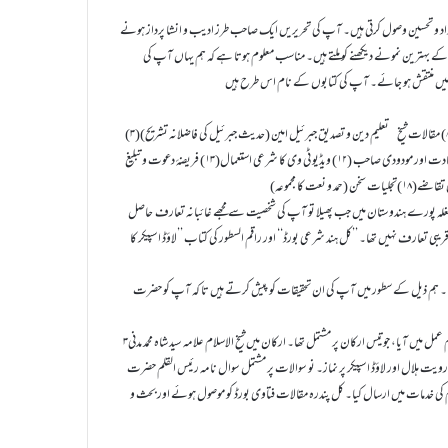
داد و تحسین وصول کرتی ہیں۔ آپ کی تحریریں ایک صاحب طرز ادیب و انشا پرداز ہونے
 کے بہترین نمونے دیکھنے کو ملتے ہیں۔ مناسب معلوم ہوتا ہے کہ ہم یہاں آپ کی
(۴) انما الاعمال بالنیات (۵) الاربعین الاشرفی(۶) محبت رسول روح ایمان (۷) دین اور اقامت دین(۸) مقالات شیخ
(۳)تعلیم دین و تصدیق جبرئیل امین (حدیث جبرئیل کی فاضلانہ تشریح)
غلہ پورے ہندوستان میں جب پھیلا تو آپ کی شخصیت سے مجھے غائبانہ تعارف حاصل
بی تعارف نہیں تھا۔ ’’کل ہند شرعی بورڈ‘‘ اور راقم السطور کی کتاب ’’لاؤڈ اسپیکر کا
کتا۔ ہم ذیل کے سطور میں آپ کی ان تحقیقات کو پیش کرتے ہیں تا کہ آپ کو حضرت
۳؍ ذی قعدہ ۱۴۰۵ھ مطابق ۲۲؍ جولائی ۱۹۸۵ء کو جدید مسائل کے حل کے لیے ’’کل ہند شرعی بورڈ‘‘ کا قیام عمل میں آیا، جو تیس ارکان پر مشتمل تھا۔ ارکان میں شیخ الاسلام علامہ سید شاہ محمد مدنی
یت ہلال اور لاؤڈ اسپیکر پر نماز۔ نو سوالات پر مشتمل سوال نامہ رئیس القلم حضرت
م کی خدمات میں ارسال کیا۔ کل پندرہ مقالات فتاوی بورڈ کو موصول ہوئے اور بحث و