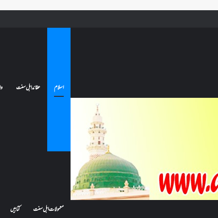
 جائے تو کیا اس کا اعتکاف ٹوٹ جائے گا؟فنائے مسجد کسے کہتے ہیں ، اور کیا معتکف فنائے مسجد میں جا سکتا ہے؟
اسلام
عقائد اہل سنت
وا
معمولات اہل سنت
کتابیں