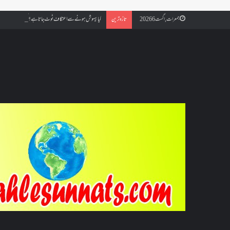
کیا بیہوش ہونے سے اعتکاف ٹوٹ جاتا ہے؟ اگر معتکف کو احتلام ہو
جمعرات, اگست 6 2026
تازہ ترین