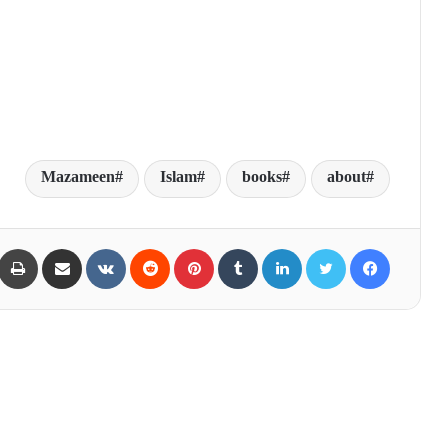
Mazameen
Islam
books
about
Share via Email
VKontakte
Reddit
Pinterest
Tumblr
LinkedIn
Twitter
Facebook