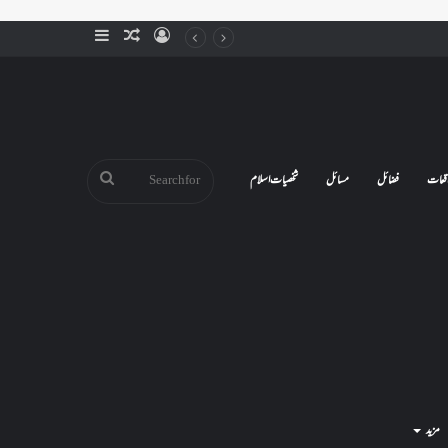
Sidebar
Random
Log
Article
In
Search
قعات
فضائل
مسائل
شخصیات اسلام
for
مزید