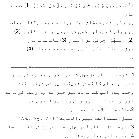
الْحَمْدُیُحْیِیْ وَ یُمِیْتُ وَ ھُوَ عَلٰی کُلِّ شَیْ ٍقَدِیْرٌ (1) دس دس
بار
ہر بلا وآفت وشیطان ومکروہات سے بچے ،گناہ معاف
ہوں ،اس کے برابر کسی کی نیکیاں نہ نکلیں۔(2)
{2} اَللّٰهُمَّ اَجِرْنِيْ مِنَ النَّارِ (3) سات سات بار
دوزخ دعا کرے کہ الٰہی اسے مجھ سے بچا ۔(4)
مــــــــــــــــــــــــــــــــــــــــ
ـــــــــــــــــــــــــــــــــدینـــہ
1…ترجمہ: اللہ عزوجل کے سوا کوئی معبود نہیں وہ
تنہا ہے، اس کا کوئی شریک نہیں اس کیلئے مُلک
وحمد ہے، اسی کے ہاتھ میں خیر ہے،وہ زندہ کرتاہے
اورموت دیتاہے اور وہ ہر شے پر قادر ہے۔
2…المسند للامام احمد بن
حنبل،مسندالشامیین،الحدیث:۱۸۰۱۲،ج۶،ص۲۸۹
3…ترجمہ:اے اللہ ! عزوجل مجھے دوزخ کی آگ سے بچا۔
4…مسند ابی یعلٰی،مسند ابی