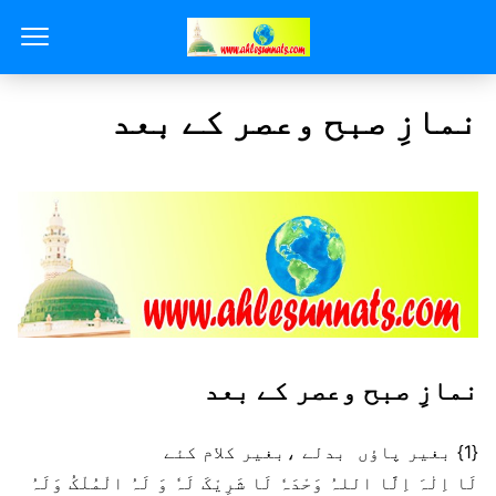
نمازِ صبح وعصر کے بعد
نمازِ صبح وعصر کے بعد
{1} بغیر پاؤں بدلے ،بغیر کلام کئے
لَا اِلٰہَ اِلَّا اللہُ وَحْدَہٗ لَا شَرِیْکَ لَہٗ وَ لَہُ الْمُلْکُ وَلَہُ