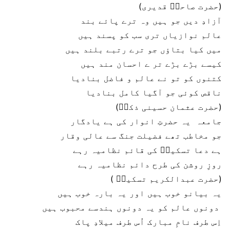
(حضرت صاحبؔ قدیری)
آزادِ دیں جو ہیں وہ ترے پائے بند
عالم نوازیاں تری سب کو پسند ہیں
میں کیا بتاؤں جو ترے رتبے بلند ہیں
کیسے بڑے بڑے تر ے احسان مند ہیں
کتنوں کو تو نے عالم و فاضل بنادیا
ناقص کوئی جو آگیا کامل بنادیا
(حضرت عثمان حسینی ذکیؔ)
جامعہ یہ حضرتِ انوار کی ہے یادگار
جو مخاطب تھے فضیلت جنگ سے عالی وقار
ہے دعا تسکینؔ کی قائم نظامیہ رہے
روزِ روشن کی طرح دائم نظامیہ رہے
(حضرت عبدالکریم تسکینؔ )
یہ بیانو خوب ہیں اور یہ بارہ خوب ہیں
دونوں عالم کو یہ دونوں ہندسے محبوب ہیں
اِس طرف نامِ مبارک اُس طرف میلادِ پاک