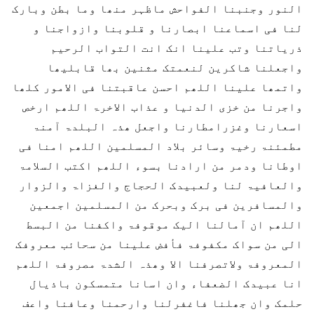
النور وجنبنا الفواحش ماظہر منھا وما بطن وبارک
لنا فی اسماعنا ابصارنا و قلوبنا وازواجنا و
ذریاتنا وتب علینا انک انت التواب الرحیم
واجعلنا شاکرین لنعمتک مثنین بھا قابلیھا
واتمھا علینا اللھم احسن عاقبتنا فی الامور کلھا
واجرنا من خزی الدنیا و عذاب الاخرۃ اللھم ارخص
اسعارنا وغزرامطارنا واجعل ھذہ البلدۃ آمنۃ
مطمئنۃ رخیۃ وسائر بلاد المسلمین اللھم امنا فی
اوطانا ودمر من ارادنا بسوء اللھم اکتب السلامۃ
والعافیۃ لنا ولعبیدک الحجاج والغزاۃ والزوار
والمسافرین فی برک وبحرک من المسلمین اجمعین
اللھم ان آمالنا الیک موقوفۃ واکفنا من البسط
الی من سواک مکفوفۃ فأفض علینا من سحائب معروفک
المعروفۃ ولاتصرفنا الا وھذہ الشدۃ مصروفۃ اللھم
انا عبیدک الضعفاء وان اسانا متمسکون باذیال
حلمک وان جھلنا فاغفرلنا وارحمنا وعافنا واعف