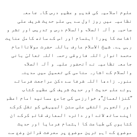
علوم اسلامیہ کی قدیم و عظیم درس گاہ جامعہ
نظامیہ میں روز اول سے ہی علم حدیث شریف علی
صاحبہ و آلہ الصلاۃ والسلام درس و تدریس اور نشر و
اشاعت کا پورا اہتمام اور اس کے ساتھ کامل عنایت
رہی ہے۔ شیخ الاسلام عارف باللہ حضرت مولاناامام
محمد انوار اللہ فاروقی رحمہ اللہ تعالیٰ بانی
جامعہ نظامیہ نے آنحضور علیہ و آلہ الصلاۃ
والسلام کے اشارہ منامی کی تعمیل میں مدینہ
منورہ زادھا اللہ شرفا سے دکن مراجعت فرماتے
ہوئے علم حدیث اور حدیث شریف کی عظیم کتاب
’’کنزالعمال‘‘، خوارزمی کی جامع مسانید امام اعظم
اور الجوہر النقی علی سنن البیہقی کو نقل کرکے
اپنے ساتھ لائے اور دائرۃ المعارف قائم کرکے ان
کتابوں کی طباعت کا اہتمام فرمایا اور حدیث
موضوع کے اہم ترین موضوع پر معرفت قرائن وضع سے