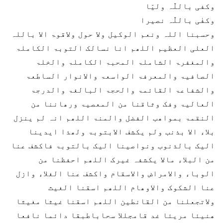
وکفی باللّٰہ ولیّا
وکفٰی باللّٰہ نصیرا
وحسبنا اللہ ونعم الوکیل ولا حول ولاقوۃ الا باللہ
العلی العظیم اللھم انا نسالک التوبۃ الکاملۃ
والمغفرۃ الشاملۃ المحبۃ الکاملۃ والخلۃ
الصافیۃ والمعرفۃ الواسعۃ والانوار الساطعۃ
والشفاعۃ القائمۃ والحجۃ البالغۃ والدرجۃ
العالیۃ وفک وثاقنا من المعصیۃ ورھاننا من
النقمۃ بمواھب الفضل والمنۃ اللھم انہ لم ینزل
بلاء الا بذنب ولم یکشف الابتوبۃ ولھذا ایدینا
الیک بالذنوب ونواصینا الیک بالتوبۃ فاکشف عنا
من البلاء مالا یکشفہ غیرک اللھم احفظنا من
الوباء والامراض والاسقام واکشف عنا الغلاء وازل
عنا الشکوک والاوھام اللھم اسقنا الغیث
ولاتجعلنا من القانطین اللھم اسقنا غیثا مغیثا
ھنیئا مریئا غد قامجللا سحاباطبقا دائما نافعا