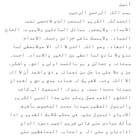
آمین
بسم اللہ الرحمن الرحیم
الحمدللہ الکریم المنعم الذی لاتحصی نعمہ
الاعداد۔ ولایضجرہ مسائل السائلین ولایبرمہ الحاح
العباد۔ ولایمسک مافی خزائن رحمتہ الاعدام
والنفاد۔ وھو اللہ الذی لا الہ الا ھولامعطی لما
منع ولا مانع لما اعطی من الخیر والامداد۔ احمدہ
سبحانہ و تعالیٰ و ہو بالحمد اولی و احق۔ واشکرہ
عز و علا علی ما جل من نعمائہ و دق واشھد أن لا الہ
الا اللہ وحدہ لاشریک لہ شھادۃ صدق و حق و اشھدان
سیدنا محمدا عبدہ و رسولہ المبعوث الی کافۃ
الخلق، اللھم فصل وسلم علی ھذا النبی الکریم
والرسول العظیم سیدنا محمد المخصوص بأشرف
الادیان المنزل علیہ فی محکم کلامک القدیم و اذا
سألک عبادی عنی فانی قریب اجیب دعوۃ الداع
اذادعان و علی الہ و اصحابہ المحافظین علی