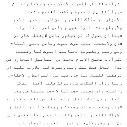
اتباع سنتہ فی السر والاعلان صلاۃ و سلاما یکونان
سببا لتفریح الھموم و کشف الغموم و ذھاب
الاحزان۔ ونسألک اللھم یا من لایعلم قدرہ الاھو
ولایبلغ صفتہ الواصفون و یامن امرہ اذا اراد
شیئا ان یقول لہ کن فیکون یامن لایشغلہ شان عن
شان ولایشتبہ علیہ صوت بصوت ویامن یحیی العظام
وھی رمیم ویکسوھا لحمابعد الموت کما وفقتنا
لقرآء ۃ صحیح الامام محمد بن اسماعیل البخاری فی
ہذا المحل فضلا منک ومناویسرت لنا تلاوتہ مکملا ان
توفقنا للعمل بما جاء فیہ من المواعظ والاحکام۔
وبما رواہ الثقات عن رسولک علیہ افضل الصلاۃ
والسلام وان تجعلہ حجۃ لنا لا حجۃ علینا فی ھذہ
الدار و فی تلک الدار و تدر علی من الفہ و کتبہ و
قراہ وسمعہ سحائب رحمتک و رضوانک آناء اللیل و
اطراف النھار اللھم وفقنا للعمل بما احتوی علیہ
من اثر وخبروآیۃ۔ و نور اللھم بہ ابصارنا و