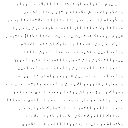
الی یوم القیامۃ ان تکشف عنا البلاء والوباء
واغلاء والامراض ولاسقام و تزیل عنا الشکوی
والأوھام (اللھم عمر بنا منازلنا ولاتھلکنا بسوء
فعالنا ولا تکلنا الی انفسنا طرفۃ عین یاحی یا
قیوم برحمتک نستغیث یا مغیث اغثنا ثلاثا) ونتوسل
الیک بکل من اقسمنا بہ علیک ان تنصر الاسلام
والمسلمین و تشید قواعد ھذا الدین بالتا
ییدوالتمکین وان تعجل بالنصر والفتح المبین
اللھم اغفر للمؤمنین والمؤمنات والمسلمین
والمسلمات والف بین قلوبھم واصلح ذات بینھم
واجعل فی قلوبھم الایمان والحکمۃ وثبتھم علی ملۃ
رسولک و اوزعھم ان یوفوا بعھدک الذی عاھدتھم
علیہ وانصرھم علی عدوک و عدوھم لہ الحق واجعلنا
منھم۔ اللھم انتصر لنا انتصارک لاحبابک علی
اعدائک اللھم لاتمکن الاعداء لافینا ولامنا
ولاتسلطھم علینا بذنوبنا اللھم قنا الاسوی