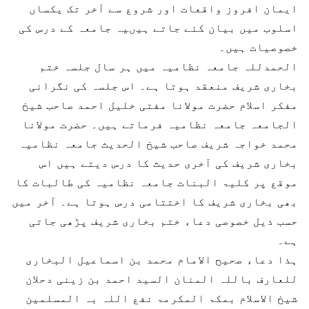
ایمان افروز واقعات اور شروع سے آخر تک یکساں
اسلوب میں بیان کئے جاتے ہیںیہ جامعہ کے درس کی
خصوصیات ہیں۔
الحمدللہ جامعہ نظامیہ میں ہر سال جلسہ ختم
بخاری شریف منعقد ہوتا ہے۔ اس جلسہ کی نگرانی
مفکر اسلام حضرت مولانا مفتی خلیل احمد صاحب شیخ
الجامعہ جامعہ نظامیہ فرماتے ہیں۔ حضرت مولانا
محمد خواجہ شریف صاحب شیخ الحدیث جامعہ نظامیہ
بخاری شریف کی آخری حدیث کا درس دیتے ہیں اس
موقع پر کلیۃ البنات جامعہ نظامیہ کی طالبات کا
بھی بخاری شریف کا اختتامی درس ہوتا ہے۔ آخر میں
حسب ذیل خصوصی دعاء ختم بخاری شریف پڑھی جاتی
ہے۔
ہذا دعاء صحیح الامام محمد بن اسماعیل البخاری
للعارف باللہ المنان السید احمد بن زینی دحلان
شیخ الاسلام بمکۃ المکرمۃ نفع اللہ بہ المسلمین