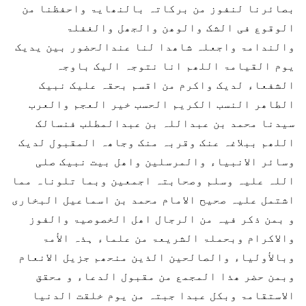
بصائرنا لنفوز من برکاتہ بالنھایۃ واحفظنا من
الوقوع فی الشک والوھن والجھل والغفلۃ
والندامۃ واجعلہ شاھدا لنا عندالحضور بین یدیک
یوم القیامۃ اللھم انا نتوجہ الیک باوجہ
الشفعاء لدیک واکرم من اقسم بحقہ علیک نبیک
الطاھر النسب الکریم الحسب خیر العجم والعرب
سیدنا محمد بن عبداللہ بن عبدالمطلب فنسالک
اللھم ببلاغہ عنک وقربہ منک وجاھہ المقبول لدیک
وسائر الانبیاء والمرسلین واھل بیت نبیک صلی
اللہ علیہ وسلم وصحابتہ اجمعین وبما تلوناہ مما
اشتمل علیہ صحیح الامام محمد بن اسماعیل البخاری
و بمن ذکر فیہ من الرجال اھل الخصوصیۃ والفوز
والاکرام وبحملۃ الشریعۃ من علماء ہذہ الأمۃ
وبالأولیاء والصالحین الذین منحھم جزیل الانعام
وبمن حضر ھذا المجمع من مقبول الدعاء و محقق
الاستقامۃ وبکل عبدا جبتہ من یوم خلقت الدنیا