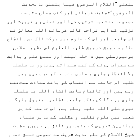
متعلق ’’الکلام المرفوع فیما یتعلق بالحدیث
الموضوع‘‘تصنیف فرمائی اور کتب صحاح ستہ سے
مجموعہ منتخبہ ترتیب دیا اور تعلیم و تربیت اور
تزکیہ کے اہم تراجم قائم فرمائے اللہ تعالیٰ نے
اس جامعہ اور اس کے علوم میں برکت ڈال دی۔ اقطاع
عالم سے جوق درجوق طلبۃ العلوم اس عظیم اسلامی
یونیورسٹی میں داخلہ لینے اور منبع علم و ہدایت
سے سیراب ہونے کے لیے چلے آتے ہیںاور یہ سلسلہ
بلا انقطاع جاری و ساری ہے۔ عالم عرب میں بھی
طلبہ اس جامعہ سے انتساب کو باعث سعادت سمجھتے
رہے ہیں اور تاقیام ساعت انشاء اللہ یہ سلسلہ
جاری رہے گا کیونکہ جامعہ نظامیہ مقبول بارگاہ
نبوی صلی اللہ علیہ وسلم ہے، اس جامعہ کے ہر
شعبہ میں علوم نقلیہ و عقلیہ کے ماہر علماء
ربانیین تدریس کے منصب پر فائز رہے ہیں، حضرت
شیخ الاسلام کو علم حدیث شریف سے خصوصی تعلق تھا،