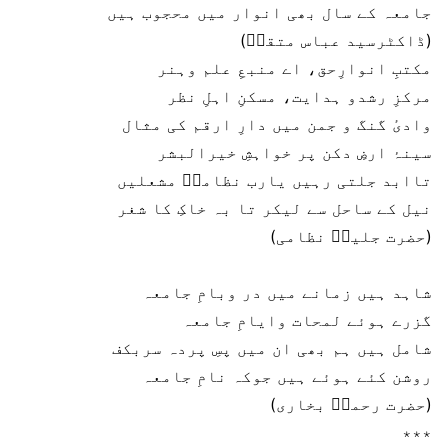
جامعہ کے سال بھی انوار میں محجوب ہیں
(ڈاکٹرسید عباس متقیؔ)
مکتبِ انوارِحق، اے منبعِ علم وہنر
مرکزِ رشدو ہدایت، مسکنِ اہلِ نظر
وادیٔ گنگ و جمن میں دارِ ارقم کی مثال
سینۂ ارضِ دکن پر خواہشِ خیرالبشر
تاابد جلتی رہیں یارب نظامیؔ مشعلیں
نیل کے ساحل سے لیکر تا بہ خاکِ کا شغر
(حضرت جلیلؔ نظامی)
شاہد ہیں زمانے میں در وبامِ جامعہ
گزرے ہوئے لمحات وایامِ جامعہ
شامل ہیں ہم بھی ان میں پسِ پردہ سربکف
روشن کئے ہوئے ہیں جوکہ نامِ جامعہ
(حضرت رحمتؔ بخاری)
٭٭٭