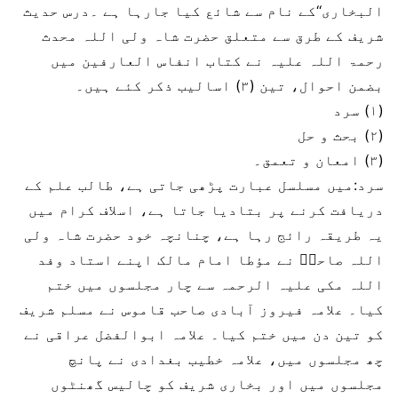
البخاری‘‘کے نام سے شائع کیا جارہا ہے ۔درس حدیث
شریف کے طرق سے متعلق حضرت شاہ ولی اللہ محدث
رحمۃ اللہ علیہ نے کتاب انفاس العارفین میں
بضمن احوال، تین (۳) اسالیب ذکر کئے ہیں۔
(۱) سرد
(۲) بحث و حل
(۳) امعان و تعمق۔
سرد:میں مسلسل عبارت پڑھی جاتی ہے، طالب علم کے
دریافت کرنے پر بتادیا جاتا ہے، اسلاف کرام میں
یہ طریقہ رائج رہا ہے، چنانچہ خود حضرت شاہ ولی
اللہ صاحبؒ نے مؤطا امام مالک اپنے استاد وفد
اللہ مکی علیہ الرحمہ سے چار مجلسوں میں ختم
کیا۔ علامہ فیروز آبادی صاحب قاموس نے مسلم شریف
کو تین دن میں ختم کیا۔ علامہ ابوالفضل عراقی نے
چھ مجلسوں میں، علامہ خطیب بغدادی نے پانچ
مجلسوں میں اور بخاری شریف کو چالیس گھنٹوں