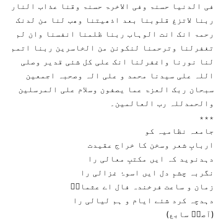
فی الدنیا حسنۃ وفی الاخرۃ حسنۃ وقنا عذاب النار
ربنا لاتزغ قلوبنا بعد اذھیتنا وھب لنا من لدنک
رحمۃ انک انت الوہاب ربنا ظلمنا انفسنا وان لم
تغفرلنا وترحمنا لنکونن من الخاسرین ربنا اتمم
لنا نورنا واغفرلنا انک علی کل شئی قدیر وصلی
اللہ علی سیدنا محمد و علی الہ وصحبہ اجمعین
سبحان ربک العزۃ عما یصفون وسلام علی المرسلین
والحمدللہ رب العالمین۔
٭٭٭
جامعہ نظامیہ کو
اربابِ شعر وسخن کا خراج عقیدت
دہدنوید کہ ایں مکتبِ معالی را
نگربہ چشمِ دل ایں اسوۂ غزالی را
زمان و ساعت فرخندہ فال اے عثماںؔ
دہدچہ کرد شئے ایام و ہم لیالی را
(آصفؔ سابع)