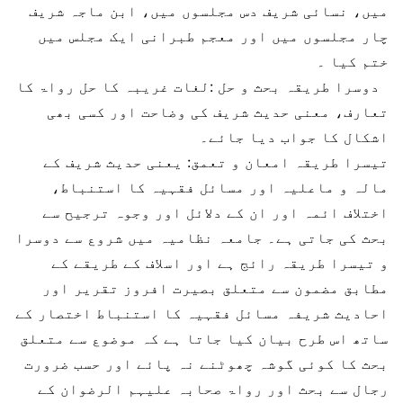
میں، نسائی شریف دس مجلسوں میں، ابن ماجہ شریف
چار مجلسوں میں اور معجم طبرانی ایک مجلس میں
ختم کیا ۔
دوسرا طریقہ بحث و حل :لغات غریبہ کا حل رواۃ کا
تعارف، معنی حدیث شریف کی وضاحت اور کسی بھی
اشکال کا جواب دیا جائے۔
تیسرا طریقہ امعان و تعمق: یعنی حدیث شریف کے
مالہ و ماعلیہ اور مسائل فقہیہ کا استنباط،
اختلاف ائمہ اور ان کے دلائل اور وجوہ ترجیح سے
بحث کی جاتی ہے۔ جامعہ نظامیہ میں شروع سے دوسرا
و تیسرا طریقہ رائج ہے اور اسلاف کے طریقے کے
مطابق مضمون سے متعلق بصیرت افروز تقریر اور
احادیث شریفہ مسائل فقہیہ کا استنباط اختصار کے
ساتھ اس طرح بیان کیا جاتا ہے کہ موضوع سے متعلق
بحث کا کوئی گوشہ چھوٹنے نہ پائے اور حسب ضرورت
رجال سے بحث اور رواۃ صحابہ علیہم الرضوان کے