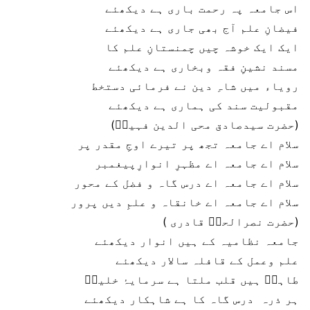
اس جامعہ پہ رحمت باری ہے دیکھئے
فیضانِ علم آج بھی جاری ہے دیکھئے
ایک ایک خوشہ چیں چمنستانِ علم کا
مسند نشینِ فقہ وبخاری ہے دیکھئے
رویاء میں شاہِ دین نے فرمائی دستخط
مقبولیت سند کی ہماری ہے دیکھئے
(حضرت سیدصادق محی الدین فہیمؔ)
سلام اے جامعہ تجھ پر تیرے اوجِ مقدر پر
سلام اے جامعہ اے مظہرِ انوارِپیغمبر
سلام اے جامعہ اے درس گاہ و فضل کے محور
سلام اے جامعہ اے خانقاہ و علمِ دیں پرور
(حضرت نصرالحقؔ قادری )
جامعہ نظامیہ کے ہیں انوار دیکھئے
علم وعمل کے قافلہ سالار دیکھئے
طاہرؔ ہیں قلب ملتا ہے سرمایۂ خلیلؔ
ہر ذرہ درس گاہ کا ہے شاہکار دیکھئے