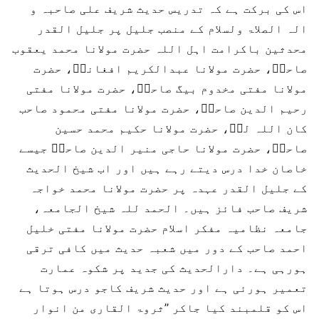
اس کی برکت ہے کہ تدریس حدیث شریف علی صاحبہ و
الہ الصلاۃ ولسلام کے منصب جلیل پر جلیل القدر
محدثین باکرامت اہل اللہ حضرت مولانا محمد یعقوب
صاحبؒ، حضرت مولانا عبدالکریم افغانیؒ، حضرت
مولانا مفتی مخدوم بیگ صاحبؒ، حضرت مولانا مفتی
رحیم الدین صاحبؒ، حضرت مولانا مفتی محمود صاحب
کان اللہ لہؒ، حضرت مولانا حکیم محمد حسین
صاحبؒ، حضرت مولانا حاجی منیر الدین صاحبؒ جیسے
خاصان خدا درس دیتے رہے ہیں اور اب شیخ الحدیث
کے جلیل القدر عہدہ پر حضرت مولانا محمد خواجہ
شریف صاحب فائز ہیں۔ الحمد للہ شیخ الجامعہ،
جامعہ نظامیہ مفکر اسلام حضرت مولانا مفتی خلیل
احمد صاحب کے دور میں شعبہ حدیث میں کافی ترقی
ہورہی ہے۔ دارالحدیث کی جدید پر شکوہ عمارت
تعمیر ہورئی ہے اور حدیث شریف کاجو درس ہوتا ہے
اس کو قلمبند کیا جاکر ’’ثروۃ القاری من انوار