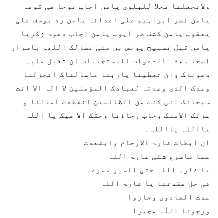
ولاتجعلنا محلا للبلوی یامن اجاب نوحا فی قومہ
یامن نصر ابراہیم علی اعدائہ یامن رد یوسف علی
یعقوب یامن کشف ضر ایوب یامن اجاب دعوۃ زکریا
یامن قبل تسبیح یونس بن متی نسالک اللھم باسرار
اصحاب ھذہ الدعوات المستجابات ان تقبل مابہ
دعوناک وان تعطینا یاربنا ماسالناک انجزلنا
وعدک الذی وعدتہ لعبادک المؤمنین لا الہ الا انت
سبحانک انی کنت من الظالمین انقطعت آمالنا و
عزتک الامنک وخاب رجاؤنا وحقک الا فیک یا اللہ
یااللہ یااللہ۔
ان ابطات غارۃ الارحام وابتعدت
عنا فاسرع شئی غارۃ اللہ
یا غارۃ اللہ حتی السیر مسرعۃ
فی حل عقدتنا یا غارۃ اللہ
عدت العادون وجاروا
ورجونا اللّٰہ مجیرا