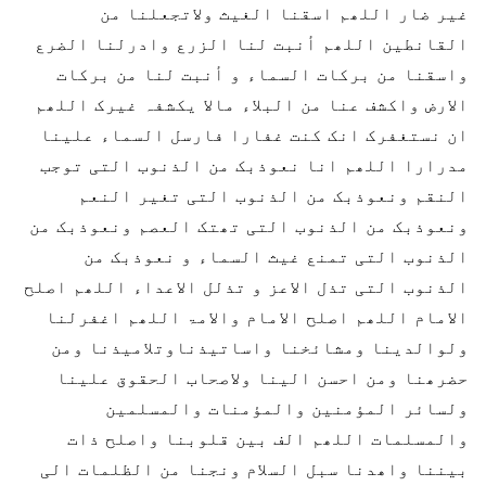
غیر ضار اللھم اسقنا الغیث ولاتجعلنا من
القانطین اللھم أنبت لنا الزرع وادرلنا الضرع
واسقنا من برکات السماء و أنبت لنا من برکات
الارض واکشف عنا من البلاء مالا یکشفہ غیرک اللھم
ان نستغفرک انک کنت غفارا فارسل السماء علینا
مدرارا اللھم انا نعوذبک من الذنوب التی توجب
النقم ونعوذبک من الذنوب التی تغیر النعم
ونعوذبک من الذنوب التی تھتک العصم ونعوذبک من
الذنوب التی تمنع غیث السماء و نعوذبک من
الذنوب التی تذل الاعز و تذلل الاعداء اللھم اصلح
الامام اللھم اصلح الامام والامۃ اللھم اغفرلنا
ولوالدینا ومشائخنا واساتیذناوتلامیذنا ومن
حضرھنا ومن احسن الینا ولاصحاب الحقوق علینا
ولسائر المؤمنین والمؤمنات والمسلمین
والمسلمات اللھم الف بین قلوبنا واصلح ذات
بیننا واھدنا سبل السلام ونجنا من الظلمات الی