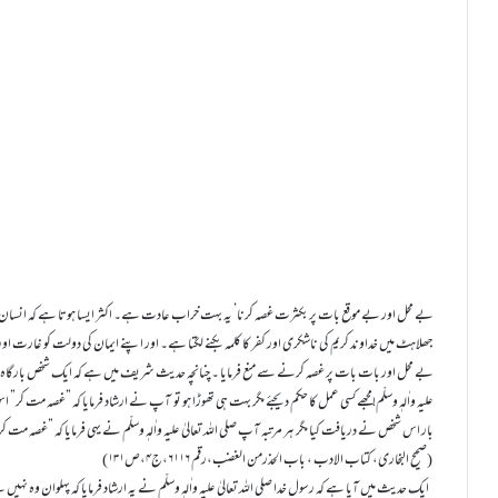
بے محل اور بے موقع بات پر بکثرت غصہ کرنا’ یہ بہت خراب عادت ہے۔ اکثر ایسا ہوتا ہے کہ انسان غص
جھلاہٹ میں خداوند کریم کی ناشکری اور کفر کا کلمہ بکنے لگتا ہے۔ اور اپنے ایمان کی دولت کو غارت اور بر
بے محل اور بات بات پر غصہ کرنے سے منع فرمایا ۔ چنانچہ حدیث شریف میں ہے کہ ایک شخص بارگاہ نبوت
علیہ واٰلہٖ وسلّم!مجھے کسی عمل کا حکم دیجئے مگر بہت ہی تھوڑا ہو تو آپ نے ارشاد فرمایا کہ ”غصہ مت کر”
بار اس شخص نے دریافت کیا مگر ہر مرتبہ آپ صلی اللہ تعالیٰ علیہ واٰلہٖ وسلّم نے یہی فرمایا کہ ”غصہ
(صحیح البخاری، کتاب الادب ، باب الحذرمن الغضب،رقم ۶۱۱۶،ج۴،ص۱۳۱)
ایک حدیث میں آیا ہے کہ رسول خدا صلی اللہ تعالیٰ علیہ واٰلہٖ وسلّم نے یہ ارشاد فرمایا کہ پہلوان وہ نہیں 