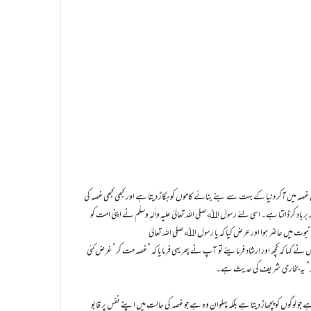
ہ میں آکر دنیا کے بہت سے بنے بنائے کاموں کو بگاڑ دیتا ہے اور کبھی کبھی غصہ کی
باد کر ڈالتا ہے۔ اسی لئے رسول اﷲ صلی اللہ تعالیٰ علیہ واٰلہٖ وسلّم نے اپنی امت کو
 میں حاضر ہوا اور عرض کیا کہ یا رسول اﷲ صلی اللہ تعالیٰ
 اس نے کہا کہ کچھ اور ارشاد فرمایئے تو آپ نے پھر یہی فرمایا کہ ”غصہ مت کر” غرض کئی
 مت کر” یہ بخاری شریف کی حدیث ہے۔
ہے جو لوگوں کو پچھاڑ دیتا ہے بلکہ پہلوان وہ ہے جو غصہ کی حالت میں اپنے نفس پر قابو