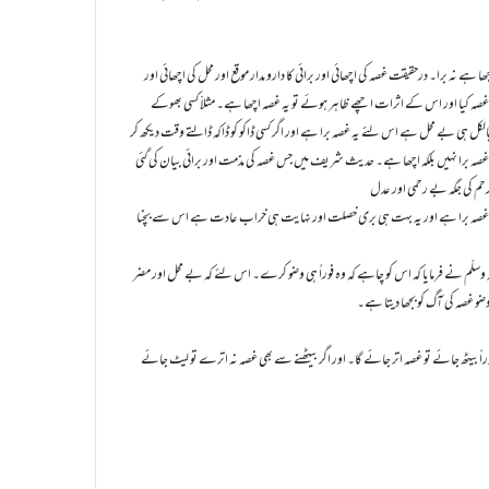
 نہ برا۔ درحقیقت غصہ کی اچھائی اور برائی کا دارو مدار موقع اور محل کی اچھائی اور
غصہ کیا اور اس کے اثرات اچھے ظاہر ہوئے تو یہ غصہ اچھا ہے۔ مثلاََ کسی بھوکے
 بالکل ہی بے محل ہے اس لئے یہ غصہ برا ہے اور اگر کسی ڈاکو کو ڈاکہ ڈالتے وقت دیکھ کر
ہٰذایہ غصہ برا نہیں بلکہ اچھا ہے۔ حدیث شریف میں جس غصہ کی مذمت اور برائی بیان کی گئی
م کی جگہ بے رحمی اور عدل
قینا یہ غصہ برا ہے اور یہ بہت ہی بری خصلت اور نہایت ہی خراب عادت ہے اس سے بچنا
 وسلّم نے فرمایا کہ اس کو چاہے کہ وہ فوراً ہی وضو کرے۔ اس لئے کہ بے محل اور مضر
و غصہ کی آگ کو بجھا دیتا ہے۔
 بیٹھ جائے تو غصہ اتر جائے گا۔ اور اگر بیٹھنے سے بھی غصہ نہ اترے تو لیٹ جائے