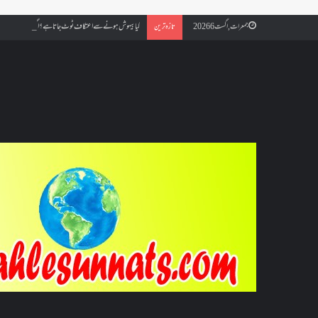
کیا بیہوش ہونے سے اعتکاف ٹوٹ جاتا ہے؟ اگر معتکف کو احتلام ہو
جمعرات, اگست 6 2026
تازہ ترین