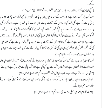
رکھے۔
(صحیح البخاری، کتاب الادب ، باب الحذرمن الغضب،رقم ۶۱۱۴،ج۴،ص۱۳۰)
غصہ کب بُرا’ کب اچھا ہے؟:۔غصہ کے معاملہ میں یہاں یہ بات اچھی طرح سمجھ لو کہ غصہ بذات خود نہ اچھا ہے
برائی پر ہے اگر بے محل غصہ کیا اور اس کے اثرات برے ظاہر ہوئے تو یہ غصہ برا ہے ۔ اور اگر بر محل 
پیاسے دودھ پیتے بچے کے رونے پر تم کو غصہ آگیا اور تم نے بچے کا گلا گھونٹ دیا تو چونکہ تمہارا یہ غصہ
تم کو غصہ آگیا اور تم نے بندوق چلا کر اس ڈاکو کا خاتمہ کردیا تو چونکہ تمہارا یہ غصہ بالکل بر محل ہے۔ ل
ہے۔ یہ وہی غصہ ہے جو بے محل ہو اور جس کے اثرات برے ہوں۔ بالکل ظاہر بات ہے کہ غصہ میں رح
کی جگہ ظلم، شکر کی جگہ ناشکری، ایمان کی جگہ کفر، ہو تو بھلا کون کہہ سکتا ہے کہ یہ غصہ اچھا ہے؟ ی
ہر مسلمان مردوعورت کے لئے لازم ہے۔
غصہ کا علاج:۔جب بے محل غصہ کی جھلاہٹ آدمی پر سوار ہو جائے تو رسول اﷲ صلی اللہ تعالیٰ علیہ واٰلہٖ
غصہ دلانے والا شیطان ہے اور شیطان آگ سے پیدا کیا گیا ہے اور آگ پانی سے بجھ جاتی ہے اس لئے وض
(سنن ابی داود ، کتاب الادب ، باب مایقال عند الغضب ، رقم ۴۷۸۴، ج۴،ص۳۲۷)
اور ایک حدیث میں یہ بھی آیا ہے کہ اگر کھڑے ہونے کی حالت میں غصہ آجائے تو آدمی کو چاہے کہ فوراً
تاکہ غصہ ختم ہو جائے۔
(المسند للامام احمد بن حنبل ، مسند ابی ذر ، رقم ۲۱۴۰۶،ج۸،ص۸۰)