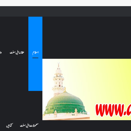
 جائے تو کیا اس کا اعتکاف ٹوٹ جائے گا؟فنائے مسجد کسے کہتے ہیں ، اور کیا معتکف فنائے مسجد میں جا سکتا ہے؟
اسلام
عقائد اہل سنت
وا
معمولات اہل سنت
کتابیں