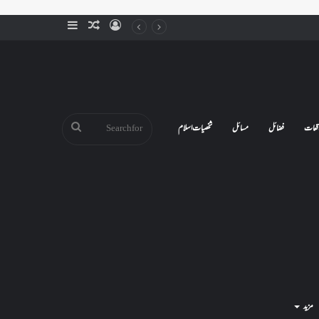
Sidebar
Random
Log
Article
In
Search
قعات
فضائل
مسائل
شخصیات اسلام
for
مزید