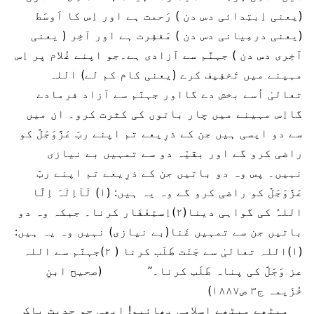
(یعنی اِبتِدائی دس دن ) رَحمت ہے اور اِس کا اَوسَط
(یعنی درمِیانی دس دن ) مَغفِرت ہے اور آخِر ( یعنی
آخِری دس دن ) جہنَّم سے آزادی ہے۔جو اپنے غُلام پر اِس
مہینے میں تَخفِیف کرے (یعنی کام کم لے) اللہ
تعالیٰ اُسے بخش دے گااور جہنَّم سے آزاد فرمادے
گااِس مہینے میں چار باتوں کی کثرت کرو۔ ان میں
سے دو ایسی ہیں جن کے ذرِیعے تم اپنے ربّ عَزَّوَجَلَّ کو
راضی کرو گے اور بقیّہ دو سے تمہیں بے نیازی
نہیں۔ پس وہ دو باتیں جن کے ذرِیعے تم اپنے ربّ
عَزَّوَجَلَّ کو راضی کرو گے وہ یہ ہیں: (۱) لَآاِلٰہَ اِلَّا
اللہُ کی گواہی دینا(۲)اِستِغْفَار کرنا۔ جبکہ وہ دو
باتیں جن سے تمہیں غَنا(بے نیازی) نہیں وہ یہ ہیں:
(۱)اللہ تعالیٰ سے جَنّت طَلَب کرنا ( ۲)جہنَّم سے اللہ
عز وَجَلَّ کی پناہ طَلَب کرنا۔” (صحیح ابنِ
خُزَیمہ ج۳ ص۱۸۸۷)
میٹھے میٹھے اسلامی بھائیو! ابھی جو حدیثِ پاک