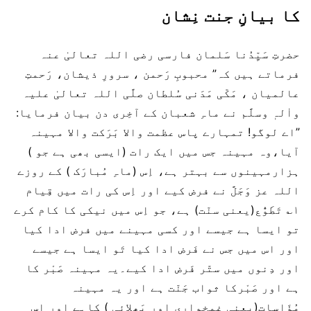
کا بیانِ جنت نِشان
حضرتِ سَیِّدُنا سَلمان فارسی رضی اللہ تعالیٰ عنہ
فرماتے ہیں کہ” محبوبِ رَحمن ، سرورِ ذیشان، رَحمتِ
عالمیان ، مَکّی مَدَنی سُلطان صلَّی اللہ تعالیٰ علیہ
واٰلہٖ وسلَّم نے ماہِ شعبان کے آخِری دن بیان فرمایا:
”اے لوگو! تمہارے پاس عظمت والا بَرَکت والا مہینہ
آیا،وہ مہینہ جس میں ایک رات (ایسی بھی ہے جو )
ہزارمہینوں سے بہتر ہے، اِس (ماہِ مُبارَک ) کے روزے
اللہ عز وَجَلَّ نے فرض کیے اور اِس کی رات میں قِیام
۱؎ تَطَوُّع(یعنی سنّت) ہے، جو اِس میں نیکی کا کام کرے
تو ایسا ہے جیسے اور کسی مہینے میں فرض ادا کیا
اور اس میں جس نے فَرض ادا کیا تَو ایسا ہے جیسے
اور دِنوں میں ستّر فَرض ادا کیے۔یہ مہینہ صَبْر کا
ہے اور صَبْرکا ثواب جَنّت ہے اور یہ مہینہ
مُؤَاسات(یعنی غمخواری اور بَھلائی ) کاہے اور اس