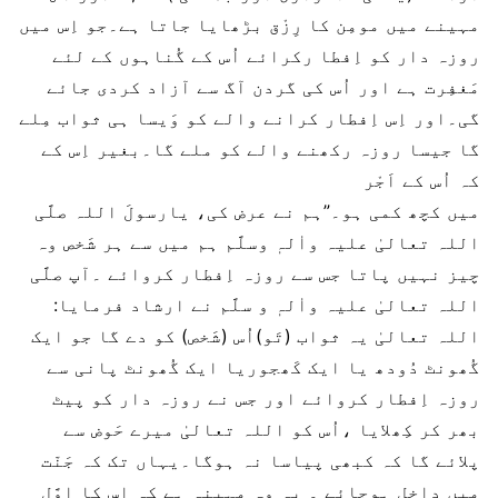
مہینے میں مومِن کا رِزْق بڑھایا جاتا ہے۔جو اِس میں
روزہ دار کو اِفطا رکرائے اُس کے گُناہوں کے لئے
مَغفِرت ہے اور اُس کی گردن آگ سے آزاد کردی جائے
گی۔اور اِس اِفطار کرانے والے کو وَیسا ہی ثواب مِلے
گا جیسا روزہ رکھنے والے کو ملے گا۔بغیر اِس کے
کہ اُس کے اَجْر
میں کچھ کمی ہو۔”ہم نے عرض کی، یارسولَ اللہ صلَّی
اللہ تعالیٰ علیہ واٰلہٖ وسلَّم ہم میں سے ہر شَخص وہ
چیز نہیں پاتا جس سے روزہ اِفطار کروائے ۔آپ صلَّی
اللہ تعالیٰ علیہ واٰلہٖ و سلَّم نے ارشاد فرمایا:
اللہ تعالیٰ یہ ثواب (تَو)اُس (شَخص) کو دے گا جو ایک
گُھونٹ دُودھ یا ایک کَھجوریا ایک گُھونٹ پانی سے
روزہ اِفطار کروائے اور جس نے روزہ دار کو پیٹ
بھر کر کِھلایا ،اُس کو اللہ تعالیٰ میرے حَوض سے
پلائے گا کہ کبھی پیاسا نہ ہوگا۔یہاں تک کہ جَنّت
میں داخِل ہوجائے ۔ یہ وہ مہینہ ہے کہ اِس کا اوَّل