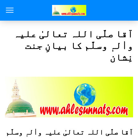
آقا صلّی اللہ تعالیٰ علیہ
واٰلہٖ وسلّم کا بیانِ جنت
نِشان
آقا صلّی اللہ تعالیٰ علیہ واٰلہٖ وسلّم