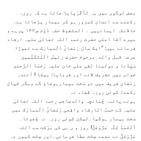
بعض لوگوں میں یہ تَأثُّرْپایا جاتا ہے کہ روزہ
رکھنے سے انسان کمزور ہو کر بیمار پڑجاتا ہے۔
حالانکہ ایسانہیں ۔ الملفوظ حصّہ دُوُم ص۱۴۳ پرہے ،
میرے آقا اعلیٰ حضرت رحمۃ اللہ تعالیٰ علیہ ارشاد
فرماتے ہیں: ”ایک سال رَمَضانُ الْمبارَک سے تھوڑا
عرصہ قبل والِد ِمرحوم حضرتِ رئیسُ الْمُتَکَلِّمِین
سَیِّدُنا و مولیٰنا نَقی علی خان علیہ رَحْمَۃُ الرَّحمٰن
خواب میں تشریف لائے اور فرمایا: بیٹا ! آئندہ
رَمَضان شریف میں تم سَخت بیمارہوجاؤ گے ،مگر خَیال
رکھنا کوئی روزہ قَضاء نہ
ہونے پائے۔ چُنانچِہ والدصاحِب رحمۃ اللہ تعالیٰ
علیہ کے حسبُ الِارشاد واقِعی رَمَضانُ الْمبارَک میں
سَخت بیمار ہوگیا۔لیکن کوئی روزہ نہ چُھوٹا۔
اَلْحَمْدُ لِلّٰہ عَزَّوَجَلَّ! روز و ں ہی کی بَرَکت سے اللہ
عَزَّوَجَلَّ نے مجھے صِحّت عطا فرمائی۔اور صِحّت کیوں نہ