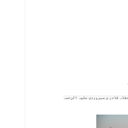
دشاہ قادر ی سہروردی علیہ الرحمہ