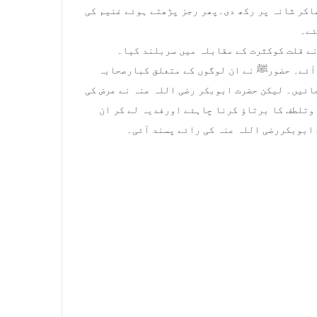
ھاکر شانہ پر رکھ دی۔پھر رجز پڑھتے ہوئے غنیم کی
ئے۔
ے قلت کوکثرت کے مقابلہ میں سربلند کیا۔
مت کے علاوہ تقریباً ستر 70قیدی ہاتھ آئے۔ حضورﷺ نے ان لوگوں کے متعلق کبارصحابہ
ائیں۔ لیکن حضرت ابوبکر رضی اللہ عنہ نے عرض کی
وتلطف کا برتاؤ کرنا چاہئے اورفدیہ لے کر ان
ابوبکررضی اللہ عنہ کی رائے پسند آئی۔