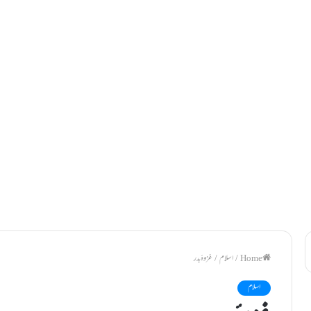
/
اسلام
/
غزوۂ بدر
اسلام