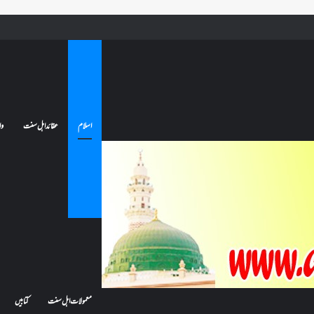
 جائے تو کیا اس کا اعتکاف ٹوٹ جائے گا؟فنائے مسجد کسے کہتے ہیں ، اور کیا معتکف فنائے مسجد میں جا سکتا ہے؟
اسلام
عقائد اہل سنت
وا
معمولات اہل سنت
کتابیں