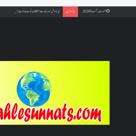
کیا بیہوش ہونے سے اعتکاف ٹوٹ جاتا ہے؟ اگر معتکف کو احتلام ہو
جمعرات, اگست 6 2026
تازہ ترین