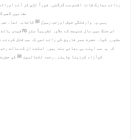
ردائے مبارک شانۂ اقدس سے گرگئی۔ فوراً تڑپ کر آئے اوراٹ
صف میں گھس گ
یہی وہ وارفتگی جوش اورحب رسول ﷺ کاجذبہ تھا۔ جس ن
اس جنگ میں مال غنی
مشورہ کیا۔ حضرت عمر فاروق کی رائے تھی کہ سب قتل کردئے ج
کہ یہ سب اپنے ہی بھائی بند ہیں۔ اسلئے ان کے ساتھ رحم 
کوآزاد کردینا چاہئے ۔رحمۃ للعالمین ﷺ کو حضرت 