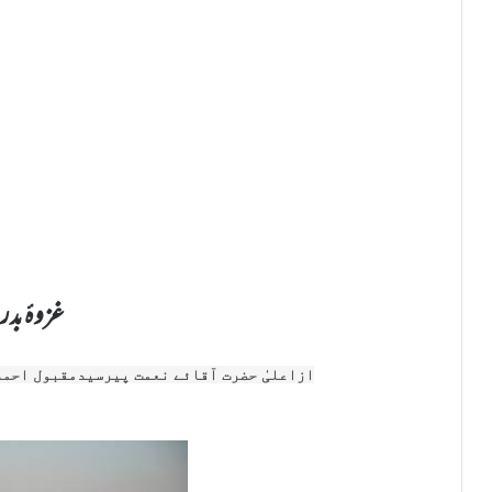
غزوۂ بدر
ازاعلیٰ حضرت آقائے نعمت پیرسیدمقبول احم