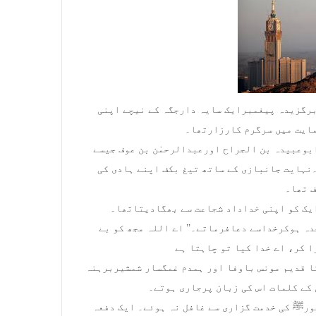
رگزیدہ پیغمبرایک سایہ دارجگہ کے نیچے اپنی
مایت میں سرگرم کارزارتھا۔
بوعبیدہ بن الجراح اورعبدالرحمٰن بن عوف جیسے
نہایت جانبازی کے ساتھ تیغ بکف اپنے ہادی کی
 تھا۔
ایک کو اپنی خداداد شجاعت سے بھگادیتاتھا۔
ہ ہوکرخداسے دعافرماتے۔’’ اے اللہ مجھ کو بے
کا قدیم مونس باوفا اور ہمدم غمگسار شمشیربرہنہ
 کے کلمات اس کی زبان پرجاری ہوتے۔
اس خوفناک جنگ میں بھی حضرت ابوبکرصدیق رضی اللہ عنہ حضورﷺ کی خدمت گزاری سے غافل نہ ہوئے۔ ایک دفعہ