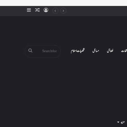
Sidebar
Random
Log
Article
In
Search
قعات
فضائل
مسائل
شخصیات اسلام
for
مزید