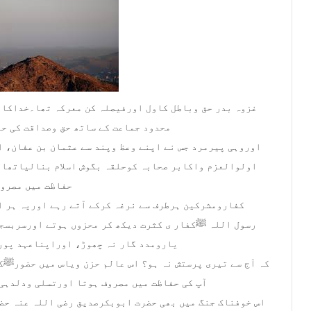
غزوہ بدر حق وباطل کاول اورفیصلہ کن معرکہ تھا۔خداکاب
محدود جماعت کے ساتھ حق وصداقت کی ح
اوروہی پیرمرد جس نے اپنے وعظ وپند سے عثمان بن عفان، ا
اولوالعزم واکابر صحابہ کوحلقہ بگوش اسلام بنالیاتھا۔
حفاظت میں مصروف
کفارومشرکین ہرطرف سے نرغہ کرکے آتے رہے اوریہ ہر 
رسول اللہ ﷺکفار ی کثرت دیکھ کر محزوں ہوتے اورسربسجد
یارومدد گار نہ چھوڑ، اوراپناعہد پورا کر، اے خدا کیا تو چاہتا ہے
کہ آج سے تیری پرستش نہ ہو؟ اس عالم حزن ویاس میں حضورﷺ
آپ کی حفاظت میں مصروف ہوتا اورتسلی ودلدہی