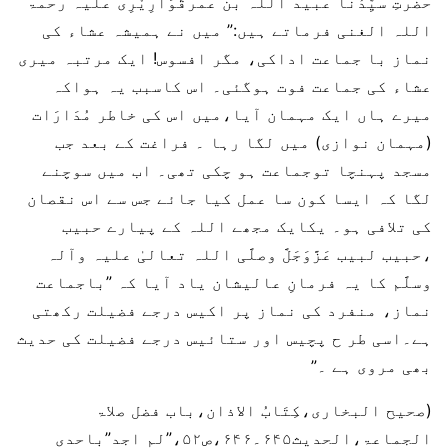
حضرتِ سیِّدُنا عبید اللہ بن عمرقَوَارِیْرِی علیہ رحمۃ
اللہ الغنی فرماتے ہیں:” میں نے ہمیشہ عشاء کی
نماز با جماعت اداکی، مگر افسوس! ایک مرتبہ میری
عشاء کی جماعت فوت ہوگئی۔ اس کاسبب یہ ہواکہ
میرے ہاں ایک مہمان آیا،میں اس کی خاطر مُدَارَات
(مہمان نوازی) میں لگا رہا ۔ فراغت کے بعد جب
مسجد پہنچا توجماعت ہو چکی تھی۔ اب میں سوچنے
لگا کہ ایسا کون سا عمل کیا جائے جس سے اس نقصان
کی تلافی ہو۔ یکایک مجھے اللہ کے پیارے حبیب
،حبیب لبیب عَزَّوَجَلَّ وصلَّی اللہ تعالیٰ علیہ وآلہ
وسلَّم کا یہ فرمانِ عالیشان یاد آیا کہ ”باجماعت
نماز، منفرد کی نماز پر اکیس درجے فضیلت رکھتی
ہے۔اسی طر ح پچیس اور ستائیس درجے فضیلت کی حدیث
بھی مروی ہے ۔”
(صحیح البخاری،کِتَابُ الاذان،باب فضل صلاۃ
الجماعۃ،الحدیث۶۴۵۔۶۴۶،ص۵۲،”لم اجد”باحدی