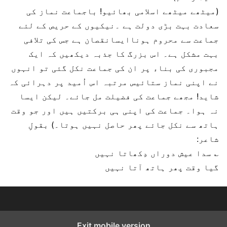
(میٹھے میٹھے اسلامی بھائیو! باجماعت نماز کی
سعادت بہت بڑی دولت ہے ۔نیکیوں کے حریص کے لئے
جماعت سے محروم ہوناایسانقصان ہے جس کی تلافی
بہت مشکل ہے۔ اس بزرگ کا جذبہ دیکھیں کہ ایک
مجبوری کی بناء پر ان کی جماعت نکل گئی تو انہوں
نے اپنی نماز ستائیس مرتبہ اس اُمید پر دہرائی کہ
شاید! مجھے جماعت کی فضیلت مل جائے۔ لیکن ایسا
نہ ہوا۔ جماعت کی اپنی ہی برکتیں ہیں اور جو وقت
ہاتھ سے نکل جائے پھر حاصل نہیں ہوتا۔) بقولِ
شاعر:
؎ سدا عیش دوراں دِکھاتا نہیں
گیا وقت پھر ہاتھ آتا نہیں
Exit mobile version