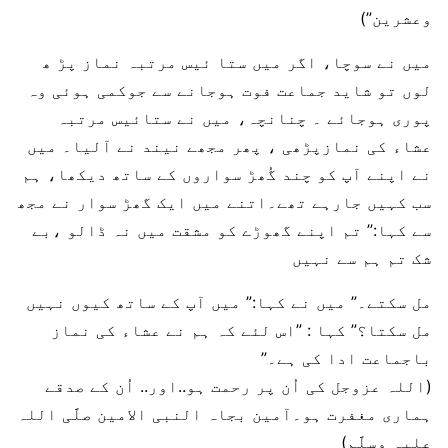
وعشرین”)
میں نے سوچا، اگر میں ستا ئیس مرتبہ نماز پڑ ھ
لوں تو شاید جماعت فوت ہوجانے سے جوکمی ہوئی وہ
پوری ہوجائے ۔ چنانچہ، میں نے ستائیس مرتبہ
عشاء کی نمازپڑھی ، پھر مجھے نیند نے آلیا۔ میں
نے اپنے آپ کو چند گُھڑ سواروں کے ساتھ دیکھا، ہم
سب کہیں جارہے تھے۔اتنے میں ایک گھڑ سوار نے مجھ
سے کہا:” تم اپنے گھوڑے کو مشقت میں نہ ڈالو ،بے
شک تم ہم سے نہیں
مل سکتے۔” میں نے کہا:” میں آپ کے ساتھ کیوں نہیں
مل سکتا؟” کہا : ”اس لئے کہ ہم نے عشاء کی نماز
باجماعت ادا کی ہے۔”
(اللہ عزوجل کی اُن پر رحمت ہو..اور.. اُن کے صدقے
ہماری مغفرت ہو۔آمین بجاہ النبی الامین صلَّی اللہ
علیہ وسلَّم)