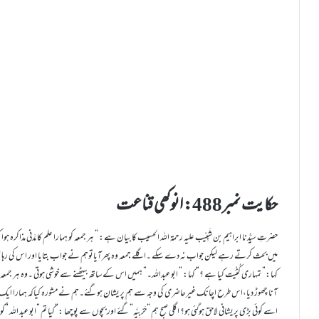
حکایت نمبر488: انوکھی قناعت
حضرتِ سیِّدُنا ابراہیم بن شَبِیْب علیہ رحمۃ اللہ الحسیب کا بیان ہے: ” ہر جمعہ کو ہمارا علم کا مَدَنی م
میں بحث کرتے رہے لیکن جواب نہ دے سکے ۔ا گلے جمعہ وہ پھرآیاتوہم نے جواب بتایا اور اس کی رہا
کہا:” تمہاری کُنْیَت کیا ہے ؟” کہا: ” ابو عبداللہ۔” ہمیں اس کے ساتھ بیٹھنے سے خوشی ہوتی ۔وہ ہر ج
آنا چھوڑ دیا،اس طرح اچانک غیرحاضری کی وجہ سے ہم پریشان ہوگئے۔ہم نے مشورہ کیاکہ ہمارا ایک 
اسے کوئی بڑی پریشانی لاحق ہوگئی ہو؟ اگلی صبح ہم ”حَرْبِیَّہ”گئے اور بچوں سے پوچھا :”کیا تم ”ابو عبد ال