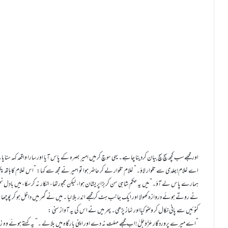
اور مجھے سب کچھ سچ سچ بیان کردینا چاہے۔ یہی سوچ کر میں امیرِ بصرہ کے پاس آیا اور سارا واقعہ کہہ سنایا
اے غلام!جلدی سے تلوار لاؤ۔” غلام تلوار لے کر حاضر ہوا تو امیر نے مجھ سے کہا: ”اس غلام کا ہاتھ 
ہمارے پاس لے آؤ۔” میں یہ حکمِ شاہی سن کربڑاپریشان ہوا، لیکن مجبورتھا، انکار نہ کر سکا، میں بادِل ن
نے روتے ہوئے دروازہ کھولا اور ایک جانب ہٹ کر مجھے اندر بلا لیا ۔ میں نے گھر میں داخل ہو کر پوچھا
کنوئیں سے پانی نکال کر وضو کیااور نماز پڑھی۔ پھر میں نے اس کی یہ آواز سنی :
”اے میرے پروردگار عَزَّوَجَلَّ !اب مجھے مہلت نہ دے اور اپنی بارگاہ میں بلالے ۔” یہ کہتے ہوئے وہ زمین 