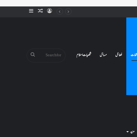
Sidebar
Random
Log
Article
In
Search
قعات
فضائل
مسائل
شخصیات اسلام
for
مزید