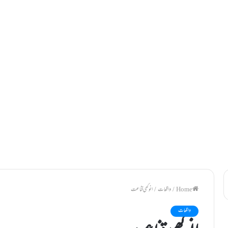
/
واقعات
/
انوکھی قناعت
واقعات