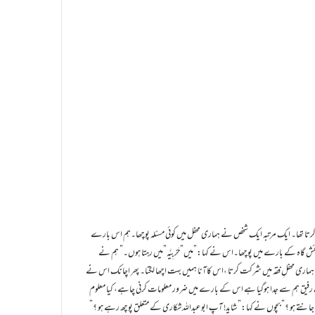
ذاکرہ ہوا کرتا تھا۔ ایک مرتبہ ایک شخص نے ہماری محفل میں کوئی مسئلہ پوچھا۔ہم اس بارے
ئش گاہ کے بارے میں پوچھا۔اس نے کہا:”میں”حَرْبِیَّہ”میں رہتا ہوں۔” ہم نے
معہ ہماری محفلِ فقہ میں شرکت کرتا ،اس کاآنا ہمیں بہت اچھا لگتا۔ پھر اچانک اس نے
رفیق ہم سے جدا ہوگیا ہے اس کے بارے میں ضرور معلومات کرنی چاہے، کیا معلوم
لہ ”کو جانتے ہو ؟” بچوں نے کہا:” شاید! آپ ابو عبداللہ شکاری کے متعلق پوچھ رہے ہو ؟”