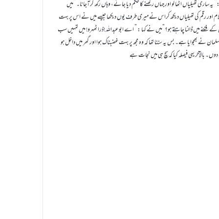
 ساری تھیلیاں اٹھا لو اور جہاں رکھنے کا حکم دیا جائے، وہاں رکھ کرآجانا۔” میں
۔ غلام اور رقم کی تھیلیاں دیکھ کراس نے میری طرف یوں دیکھا جیسے میں نے اس پر بہت
کے فتنے میں ڈالنا چاہتے ہو؟”میں نے کہا : ” اے ابو عبداللہ !ذرا ٹھہرو! میں تمہیں سب
سلمان نے بھجوایا ہے۔ بس یہ سننا تھا کہ وہ مجھ پر بہت غضبناک ہوا اور گھر میں داخل ہو
اب دوں۔ بالآخر یہی فیصلہ کیا کہ سچ ہی میں نجات ہے