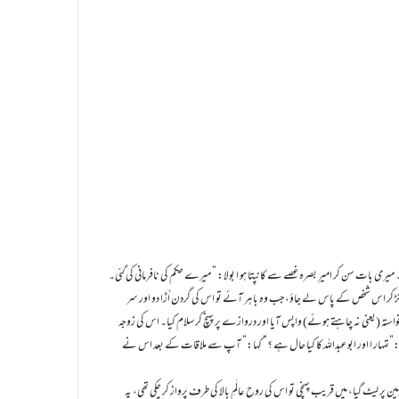
۔ میری بات سن کر امیرِ بصرہ غصے سے کانپتا ہو ا بولا: ” میرے حکم کی نافرمانی کی گئی۔
پکڑ کر اس شخص کے پاس لے جاؤ، جب وہ باہر آئے تو اس کی گردن اُڑا دو اور سر
خواستہ (یعنی نہ چاہتے ہوئے) واپس آیا اور دروازے پر پہنچ کر سلام کیا۔ اس کی زوجہ
 :”تمہار ا اور ابو عبداللہ کا کیا حال ہے ؟” کہا:” آپ سے ملاقات کے بعد اس نے
پر لیٹ گیا، میں قریب پہنچی تو اس کی روح عالَمِ بالا کی طرف پرواز کر چکی تھی، یہ