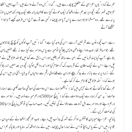
ہم نے کہا:” ہاں! ہم اسی کے متعلق پوچھ رہے ہیں۔” کہا:” بس وہ آنے والے ہیں، آپ یہیں انتظار
ہم وہیں ٹھہر گئے،کچھ دیر بعدہم نے دیکھا کہ ایک موٹے کپڑے کاتہبندباندھے ایک چادر کندھوں پراو
پرندے تھے۔وہ مسکراتا ہوا ہمارے پاس آیا اورپوچھا:”خیرت تو ہے آج اس طرف کیسے آنا ہوا ؟ 
سیکھنے آتے
رہے، اب کچھ دنوں سے تم نہیں آرہے، اس کی وجہ کیا ہے؟” کہا :”میں آپ لوگوں کو سچ سچ بتاتاہوں
تھے، جو مسافر تھا۔جب وہ اپنے وطن واپس چلا گیا تو میرے پاس دوسرے کپڑے نہ تھے جنہیں پہن کر
بتائیے،آپ کیا پسند فرمائیں گے، میرے ساتھ گھر چلیں اور اس رزق سے کھائیں جو اللہ عَزَّوَجَلَّ 
چل دیئے،اس نے ایک مکان کے قریب رک کر سلام کیا اور اندر داخل ہوگیا۔ کچھ دیر بعد ہمیں اندربلاکر 
کئے، زندہ پرندے بازار لے جاکر بیچے اوران سے ملنے والی رقم سے روٹیاں خرید لایا، اتنی دیر میں اس 
ہوئے کہا: ”اللہ عَزَّوَجَلَّ کا نام لے کر کھائیے ۔”
ہم نے کھاناکھاتے ہوئے آپس میں کہا :”دیکھو! ہمارے اس دوست کی معاشی حالت کیسی ہے ! ہمارا
کی خدمت کریں گے۔”
چنانچہ، ہم اپنے میزبان کا شکریہ اداکر کے شہر کی جانب چل دیئے۔ جب ہم کھجور سُکھانے کے میدان ک
بلوایا۔مَیں اس کے پاس پہنچا تو اس نے ہمارا حال پوچھا۔ میں نے سارا واقعہ کہہ سنایا اور بتایاکہ ہم ا