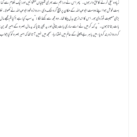
زیادہ نیکی کرنے کا حق دار ہوں۔” پھر اس نے دراہم سے بھری تھیلیاں منگوائیں اور ایک غلام سے کہا:” یہ
بہت خوش ہوا اپنے دوست ابو عبداللہ کے مکان پر پہنچ کر دستک دی ، دروازہ خود ابو عبداللہ نے کھولا
بڑی مصیبت توڑ دی ہو۔ اس کا انداز ہی بدل چکا تھا۔ وہ مجھ سے کہنے لگا:”یہ سب کیا ہے ؟کیاتم مجھے مال 
بات بتاتا ہوں۔” یہ کہہ کر میں نے اسے ساری بات بتائی اور یہ بھی بتایا کہ یہ مال بصرہ کے امیر محمد بن 
کر دروازہ بند کردیا، میں باہر بے چینی کے عالم میں ٹہلتا رہا، سمجھ میں نہیں آتا تھا کہ امیرِ بصرہ کو کیا جو