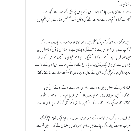
 فرمائیں۔”
ڑھے وہ ہماری جانب چلا آ رہا تھا۔اس کے پاس کچھ ذبح کئے ہوئے اورکچھ زندہ
” ہم نے کہا : ” تم ہمارے دوست تھے کئی دنوں تک مسلسل ہمارے پاس علمِ دین
، میں جو کپڑے پہن کر آپ کی محفل میں حاضر ہوتا تھا وہ میرے ایک دوست کے
 آپ کے پاس آتا،میرے نہ آنے کی وجہ یہی ہے ، اچھا! ان باتوں کو چھوڑ یں یہ
نے ہمیں عطا فرمایاہے۔” ہم نے کہا:” ٹھیک ہے! ہم چلتے ہیں ۔”پس ہم اس کے ساتھ
بوریوں سے بَنی ہوئی ایک چٹائی پر بٹھایا۔ ذبح کئے ہوئے پرندے اپنی زوجہ کے حوالے
کی زوجہ سالن تیا ر کرچکی تھی۔ اس نے روٹی اور پرندوں کا گوشت ہمارے سامنے رکھتے
 شمار بصرہ کے معززین میں ہوتا ہے، افسوس ! ہمارے ہوتے ہوئے اس کی یہ
حالت!” یہ سن کر ہمارے ایک دوست نے کہا: ”پانچ سو (500) درہم میرے ذمہ ہیں ۔”دوسرے نے کہا:” تین سو(300) درہم میں دوں گا۔” اس طرح ہم سب نے حسبِ حیثیت
درہم دینے اور دوسرے اہلِ ثروت سے دِلوانے کی نیتیں کیں۔ جب حساب کیا تو تقریباً پانچ ہزار(5000)درہم ہو چکے تھے ۔ہم نے کہا: ”ہم یہ ساری رقم اکٹھی کرکے اپنے اس دوست
ے قریب سے گزرے توبصرہ کے امیر محمد بن سلمان نے اپنا ایک غلام بھیج کرمجھے
س غریب دوست کی امداد کرنا چاہتے ہیں ۔ امیرِ بصرہ محمد بن سلمان نے کہا:” میں تم سے