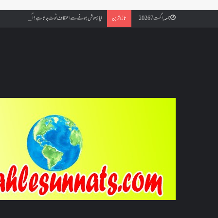
کیا بیہوش ہونے سے اعتکاف ٹوٹ جاتا ہے؟ اگر معتکف کو احتلام ہو جائ
جمعہ, اگست 7 2026
تازہ ترین