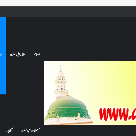
ے تو کیا اس کا اعتکاف ٹوٹ جائے گا؟فنائے مسجد کسے کہتے ہیں ، اور کیا معتکف فنائے مسجد میں جا سکتا ہے؟
اسلام
عقائد اہل سنت
وا
معمولات اہل سنت
کتابیں