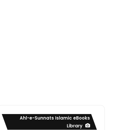
Ahl-e-Sunnats Islamic eBooks
Library