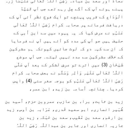
معاذ اور سعد بن عبادہ رَضِیَ اللّٰہُ تَعَالٰی عَنْہُمَا زرہ
پہنے ہوئے آپ کے آگے چل رہے تھے جب آپ ثَنِیَّۃُ
الْوَدَاع کے قریب پہنچے تو ایک فوج نظر آئی آپ کے
دریافت فرمانے پر صحابہ کرام رَضِیَ اللّٰہُ تَعَالٰی
عَنْہُم نے عرض کیا کہ یہ یہود میں سے ابن اُبی کے
حلیف ہیں جو آپ کی مدد کو آئے ہیں آپ نے فرمایا
کہ ان سے کہہ دو کہ لوٹ جائیں کیونکہ ہم مشرکین
کے خلاف مشرکین سے مدد نہیں لیتے۔ جب آپ موضع
شَیْخَان (3) میں اترے تو عرضِ لشکر کے بعد آپ صَلَّی
اللّٰہُ تَعَالٰی عَلَیْہِ وَاٰلِہٖ وَسَلَّم نے بعض صحابہ کرام
رَضِیَ اللّٰہُ تَعَالٰی عَنْہُم کو بوجہ صغر سنی (4) واپس
کردیا۔ چنانچہ اُسامہ بن زید، ابن عمر،
زید بن ثابت، براء بن عازب، عمروبن حزم، اُسید بن
ظُہَیر انصاری، ابو سعید خُدری، عَرَابہ بن اَوس، زید
بن ارقم، سعد بن عُقَیب، سعد بن حَبْتَہ، زید بن
جاریہ انصاری اور جابر بن عبداللّٰہ رَضِیَ اللّٰہُ