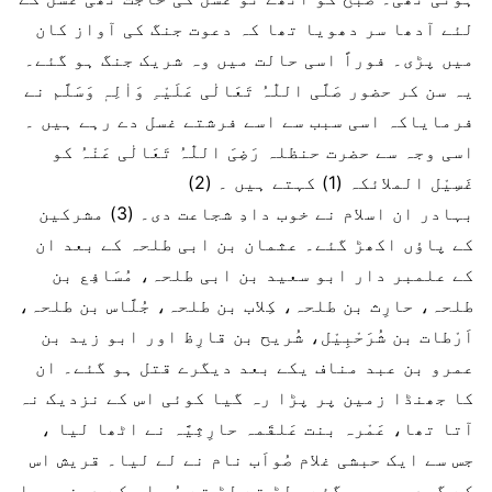
لئے آدھا سر دھویا تھا کہ دعوت جنگ کی آواز کان
میں پڑی۔ فوراً اسی حالت میں وہ شریک جنگ ہو گئے۔
یہ سن کر حضور صَلَّی اللّٰہُ تَعَالٰی عَلَیْہِ وَاٰلِہٖ وَسَلَّم نے
فرمایاکہ اسی سبب سے اسے فرشتے غسل دے رہے ہیں ۔
اسی وجہ سے حضرت حنظلہ رَضِیَ اللّٰہُ تَعَالٰی عَنْہُ کو
غَسِیْل الملائکہ (1) کہتے ہیں ۔ (2)
بہادر ان اسلام نے خوب دادِ شجاعت دی۔ (3) مشرکین
کے پاؤں اکھڑ گئے۔ عثمان بن ابی طلحہ کے بعد ان
کے علمبر دار ابو سعید بن ابی طلحہ، مُسَافِع بن
طلحہ، حارِث بن طلحہ، کِلاب بن طلحہ، جُلَّاس بن طلحہ،
اَرْطات بن شُرَحْبِیْل، شُریح بن قارِظ اور ابو زید بن
عمرو بن عبد مناف یکے بعد دیگرے قتل ہو گئے۔ ان
کا جھنڈا زمین پر پڑا رہ گیا کوئی اس کے نزدیک نہ
آتا تھا، عَمْرہ بنت عَلقَمہ حارِثِیَّہ نے اٹھا لیا ،
جس سے ایک حبشی غلام صُواَب نام نے لے لیا۔ قریش اس
کے گرد جمع ہو گئے، لڑ تے لڑ تے صُو اب کے دونوں با