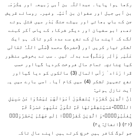
رکھا ہوا پایا۔ عبداللّٰہ بن اُبی رَبیعہ اور عِکْرَمَہ
بن اَبی جہل اور صفوان بن اُمَیَّہ وغیرہ روسائے قریش
جن کے باپ بھائی اور بیٹے جنگ بَدْر میں قتل ہوئے
تھے، ابو سفیان اور دیگر شرکاء کے پاس آکر کہنے
لگے کہ اپنے مال کے نفع سے مدد کرو تاکہ ہم ایک
لشکر تیار کریں اور (حضرت) محمد (صَلَّی اللّٰہُ تَعَالٰی
عَلَیْہِ وَاٰلِہٖ وَسَلَّم) سے بدلہ لیں ۔ سب نے بخوشی منظور
کیا چنانچہ تمام مال فروخت کردیا گیااور حسب
قَرا رْدَاد ْ رَأس المال (3) مالکوں کو دیا گیااور
نفع تجہیز لشکر (4) میں کام آیا۔ اسی بارے میں یہ
آیت نازل ہوئی:
اِنَّ الَّذِیْنَ كَفَرُوْا یُنْفِقُوْنَ اَمْوَالَهُمْ لِیَصُدُّوْا عَنْ سَبِیْلِ
اللّٰهِؕ-فَسَیُنْفِقُوْنَهَا ثُمَّ تَكُوْنُ عَلَیْهِمْ حَسْرَةً ثُمَّ
یُغْلَبُوْنَ۬ؕ-وَ الَّذِیْنَ كَفَرُوْۤا اِلٰى جَهَنَّمَ یُحْشَرُوْنَۙ
(۳۶) (انفال: ع۴)
جو لوگ کافر ہیں خرچ کرتے ہیں اپنے مال تاکہ