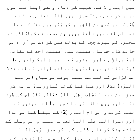
میں ایمان لا ئے، شہید کر دیا۔ وحشی اپنا قصہ یوں
بیان کر تے ہیں : ’’ حمزہ رَضِیَ اللّٰہُ تَعَالٰی عَنْہُ نے
طُعَیْمَہ بن عَدی بن الخِیار کو بَدْر میں قتل کر دیا
تھا اس لئے میرے آقا جبیر بن مطعم نے کہا: اگر تو
ـحمزہ کو میرے چچا کے بدلے قتل کر دے تو آزاد ہو
جائے گا۔ جب سال عینَین میں (عینین احد کے مقابل
ایک پہاڑ ہے اور دونوں کے درمیان ایک وادی ہے)
لوگ نکلے تو میں لوگوں کے ساتھ لڑائی کے لئے نکلا
جب لڑائی کے لئے صف بستہ ہوئے تو سِباع (بن عبد
العُزّٰی) نکلا اور کہا کیا کوئی مُبارِزہے؟ یہ سن کر
حمزہ بن عبدالمُطَّلِب رَضِیَ اللّٰہُ تَعَالٰی عَنْہُ اس کی طرف
نکلے اور یوں خطاب کیا: اے سِباع ! اے عورتوں کے
ختنہ کرنے والی ام اَنمار (2) کے بیٹے! کیا تو خدا
اور رسول اللّٰہ صَلَّی اللّٰہُ تَعَالٰی عَلَیْہِ وَاٰلِہٖ وَسَلَّم کے
ساتھ جنگ کر تا ہے! ! یہ کہہ کر حمزہ رَضِیَ اللّٰہُ
تَعَالٰی عَنْہُ نے اس پر حملہ کیا پس وہ کل گز شتہ کی