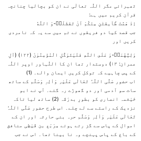
ٹھہرائی مگر اللّٰہ تعالٰی نے ان کو بچالیا چنانچہ
قرآن کریم میں ہے:
اِذْ هَمَّتْ طَّآىٕفَتٰنِ مِنْكُمْ اَنْ تَفْشَلَاۙ-وَ اللّٰهُ
جب قصد کیا دو فریقوں نے تم میں سے یہ کہ نامردی
کریں اور
وَلِیُّهُمَاؕ-وَ عَلَى اللّٰهِ فَلْیَتَوَكَّلِ الْمُؤْمِنُوْنَ (۱۲۲) (آلِ
عمران: ۱۳) دوستدار تھا ان کا اللّٰہاور اوپر اللّٰہ
کے پس چاہیے کہ توکل کریں ایمان والے۔ (1)
اب حضور صَلَّی اللّٰہُ تَعَالٰی عَلَیْہِ وَاٰلِہٖ وَسَلَّم کے ساتھ
سات سو آدمی اور دو گھوڑے رہ گئے۔ آپ نے ابو
خَیْثمہ انصاری کو بطورِ بدرَقَہ (2) ساتھ لیا تاکہ
نزدیک کے راستے سے لے چلے۔ اس طرح حضور صَلَّی اللّٰہُ
تَعَالٰی عَلَیْہِ وَاٰلِہٖ وَسَلَّم حرہ بنی حارثہ اور ان کے
اموال کے پاس سے گز رتے ہوئے مِرْبَع بن قَیْظِی منافق
کے باغ کے پاس پہنچے وہ نا بینا تھا۔ اس نے جب