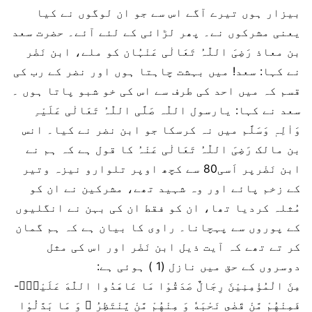
بیزار ہوں تیرے آگے اس سے جو ان لوگوں نے کیا
یعنی مشرکوں نے۔ پھر لڑائی کے لئے آئے۔ حضرت سعد
بن معاذ رَضِیَ اللّٰہُ تَعَالٰی عَنْہُان کو ملے، ابن نَضْر
نے کہا: سعد! میں بہشت چاہتا ہوں اور نضر کے رب کی
قسم کہ میں احد کی طرف سے اس کی خو شبو پاتا ہوں ۔
سعد نے کہا: یارسول اللّٰہ صَلَّی اللّٰہُ تَعَالٰی عَلَیْہِ
وَاٰلِہٖ وَسَلَّم میں نہ کرسکا جو ابن نضر نے کیا۔ انس
بن مالک رَضِیَ اللّٰہُ تَعَالٰی عَنْہُ کا قول ہے کہ ہم نے
ابن نَضْرپر اَسی80 سے کچھ اوپر تلوارو نیزہ وتیر
کے زخم پائے اور وہ شہید تھے، مشرکین نے ان کو
مُثلہ کردیا تھا، ان کو فقط ان کی بہن نے انگلیوں
کے پوروں سے پہچانا۔ راوی کا بیان ہے کہ ہم گمان
کر تے تھے کہ آیت ذیل ابن نَضْر اور اس کی مثل
دوسروں کے حق میں نازل (1 ) ہوئی ہے:
مِنَ الْمُؤْمِنِیْنَ رِجَالٌ صَدَقُوْا مَا عَاهَدُوا اللّٰهَ عَلَیْهِۚ-
فَمِنْهُمْ مَّنْ قَضٰى نَحْبَهٗ وَ مِنْهُمْ مَّنْ یَّنْتَظِرُ ﳲ وَ مَا بَدَّلُوْا