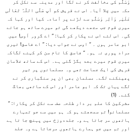
وَسَلَّم کی مخالفت کر نے لگا اور مدینہ سے نکل کر
مکہ میں چلا آیا۔ اس نے قریش کو آپ صَلَّی اللّٰہُ تَعَالٰی
عَلَیْہِ وَاٰلِہٖ وَسَلَّم سے لڑنے پر آمادہ کیا اور کہا کہ
میری قوم جب مجھے دیکھے گی تو میرے ساتھ ہو جائے
گی۔ اس لئے اس نے پکار کر کہا: ’’ اے گروہِ اَوس! میں
ابو عامر ہوں ۔ ‘‘ اوس نے جواب دیا: ’’ اے فاسق! تیری
مراد پوری نہ ہو۔ ‘‘ فاسق کا نام سن کر کہنے لگاکہ
میری قوم میرے بعد بگڑ گئی ہے۔ اس کے ساتھ غلامان
قریش کی ایک جماعت تھی وہ مسلمانوں پر تیر
پھینکنے لگے۔ مسلمان بھی ان پر سنگباری کر نے
لگے یہاں تک کہ ابو عامر اور اس کے ساتھی بھاگ
گئے۔ (1)
مشرکین کا علم بر دار طلحہ صف سے نکل کر پکارا: ’’
مسلمانو! تم سمجھتے ہو کہ ہم میں سے جو تمہارے
ہاتھوں مر جاتا ہے وہ جلددوزخ میں پہنچ جا تا ہے
اور تم میں جو ہمارے ہاتھوں مرجاتا ہے وہ جلد