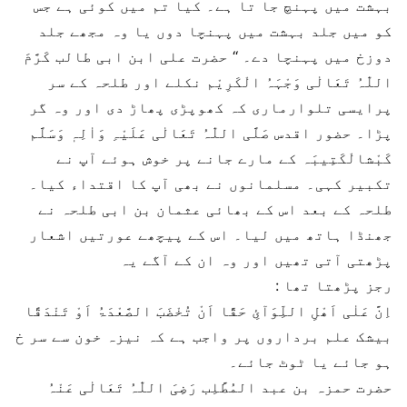
بہشت میں پہنچ جا تا ہے۔ کیا تم میں کوئی ہے جس
کو میں جلد بہشت میں پہنچا دوں یا وہ مجھے جلد
دوزخ میں پہنچا دے۔ ‘‘ حضرت علی ابن ابی طالب کَرَّمَ
اللّٰہُ تَعَالٰی وَجْہَہُ الْکَرِیْم نکلے اور طلحہ کے سر
پرایسی تلوارماری کہ کھوپڑی پھاڑ دی اور وہ گر
پڑا۔ حضور اقدس صَلَّی اللّٰہُ تَعَالٰی عَلَیْہِ وَاٰلِہٖ وَسَلَّم
کَبْشالْکَتِیبَہ کے مارے جانے پر خوش ہوئے آپ نے
تکبیر کہی۔ مسلمانوں نے بھی آپ کا اقتداء کیا۔
طلحہ کے بعد اس کے بھائی عثمان بن ابی طلحہ نے
جھنڈا ہاتھ میں لیا۔ اس کے پیچھے عورتیں اشعار
پڑھتی آتی تھیں اور وہ ان کے آگے یہ
رجز پڑھتا تھا :
اِنَّ عَلٰی اَھْلِ اللِّوَآئِ حَقَّا اَنْ تُخْضَبَ الصَّعْدَۃُ اَوْ تَنْدَقًا
بیشک علم برداروں پر واجب ہے کہ نیزہ خون سے سر خ
ہو جائے یا ٹوٹ جائے۔
حضرت حمزہ بن عبد المُطَّلِب رَضِیَ اللّٰہُ تَعَالٰی عَنْہُ