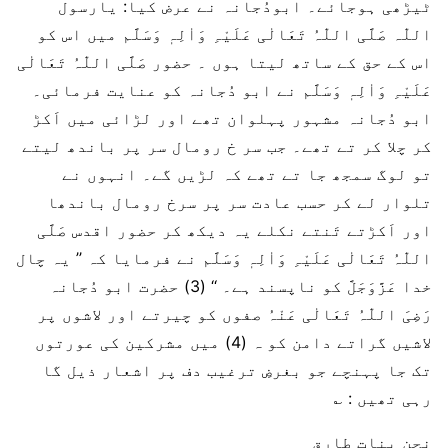
ٹیڑھی ہوجائے۔ ابودُجانہ نے عرض کیا: یارسول
اللّٰہ صَلَّی اللّٰہُ تَعَالٰی عَلَیْہِ وَاٰلِہٖ وَسَلَّم میں اس کو
اس کے حق کے ساتھ لیتا ہوں ۔ حضور صَلَّی اللّٰہُ تَعَالٰی
عَلَیْہِ وَاٰلِہٖ وَسَلَّم نے ابو دُجانہ کو عنایت فرمائی۔
ابو دُجانہ مشہور پہلوان تھے اور لڑائی میں اَکڑ
کر چلا کر تے تھے۔ جب سر خ رومال سر پر باندھ لیتے
تو لوگ سمجھ جا تے تھے کہ لڑیں گے۔ انہوں نے
تلوار لے کر حسب عادت سر پر سرخ رومال باندھا
اور اَکڑتے تَنتے نکلے یہ دیکھ کر حضور اقدس صَلَّی
اللّٰہُ تَعَالٰی عَلَیْہِ وَاٰلِہٖ وَسَلَّم نے فرمایا کہ ’’ یہ چال
خدا عَزَّوَجَلَّ کو ناپسند ہے۔ ‘‘ (3) حضرت ابو دُجانہ
رَضِیَ اللّٰہُ تَعَالٰی عَنْہُ صفوں کو چیرتے اور لاشوں پر
لاشیں گراتے دامن کو ہ (4) میں مشرکین کی عورتوں
تک جا پہنچے جو بغرضِ ترغیب دف پر اشعار ذیل گا
رہی تھیں : ؎
نحن بنات طارق