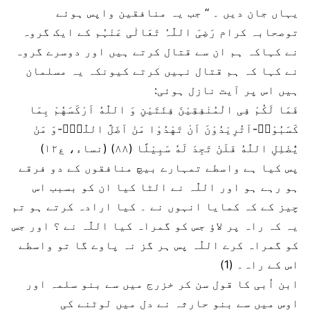
یہاں جان دیں ۔ ‘‘ جب یہ منافقین واپس ہوئے
توصحابہ کرام رَضِیَ اللّٰہُ تَعَالٰی عَنْہُم کے ایک گروہ
نے کہاکہ ہم ان سے قتال کرتے ہیں اور دوسرے گروہ
نے کہا کہ ہم قتال نہیں کرتے کیونکہ یہ مسلمان
ہیں اس پر آیت نازل ہوئی:
فَمَا لَكُمْ فِی الْمُنٰفِقِیْنَ فِئَتَیْنِ وَ اللّٰهُ اَرْكَسَهُمْ بِمَا
كَسَبُوْاؕ-اَتُرِیْدُوْنَ اَنْ تَهْدُوْا مَنْ اَضَلَّ اللّٰهُؕ-وَ مَنْ
یُّضْلِلِ اللّٰهُ فَلَنْ تَجِدَ لَهٗ سَبِیْلًا (۸۸) (نساء، ع۱۲)
پس کیا ہے واسطے تمہارے بیچ منافقوں کے دو فرقے
ہو رہے ہو اور اللّٰہ نے الٹا کیا ان کو بسبب اس
چیز کے کہ کمایا انہوں نے ۔ کیا ارادہ کرتے ہو تم
یہ کہ راہ پر لاؤ جس کو گمراہ کیا اللّٰہ نے ؟ اور جس
کو گمراہ کرے اللّٰہ پس ہر گز نہ پاوے گا تو واسطے
اس کے راہ۔ (1)
ابن اُبی کا قول سن کر خزرج میں سے بنو سلمہ اور
اوس میں سے بنو حارثہ نے دل میں لوٹنے کی