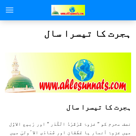
ہجرت کا تیسرا سال
ہجرت کا تیسرا سال
نصف محرم کو ’’ غزوۂ قَرْقَرَۃُ الْکُدْر ‘‘ اور رَبیع الاوَّل
میں غزوۂ اَنمار یا غَطَفَان اور جُمَادَی الا ُولیٰ میں