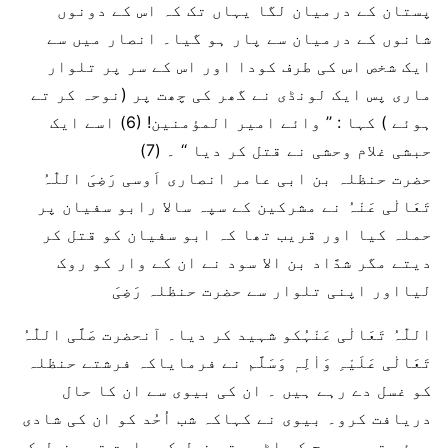
پستان کے درمیان لگا یہاں تک کہ اس کے دونوں
شانوں کے درمیان سے پار ہو گیا۔ انصار میں سے
ایک شخص اس کی طرف کودا اور اس کے سر پر تلوار
ماری پس ایک لونڈی نے گھر کی چھت پر (نوحہ کر تے
ہوئے ) کہا : ’’ وائے امیر المؤمنین! (6) اسے ایک
حبشی غلام وحشی نے قتل کر دیا ‘‘ ۔ (7)
حضرت حنظلہ بن ابی عامر انصاری اَوسی رَضِیَ اللّٰہُ
تَعَالٰی عَنْہُ نے مشرکین کے سپہ سالا رابو سفیان پر
حملہ کیا اور قریب تھا کہ ابو سفیان کو قتل کر
دیتے مگر شدَّاد بن الا سود نے ان کے وار کو روک
لیااور اپنی تلوار سے حضرت حنظلہ رَضِیَ
اللّٰہُ تَعَالٰی عَنْہُکو شہید کر دیا۔ آنحضرت صَلَّی اللّٰہُ
تَعَالٰی عَلَیْہِ وَاٰلِہٖ وَسَلَّم نے فرمایاکہ فرشتے حنظلہ
کو غسل دے رہے ہیں ۔ ان کی بیوی سے ان کا حال
دریافت کرو۔ بیوی نے کہاکہ شب اُحُد کو ان کی شادی
ہوئی تھی۔ صبح کو اٹھے تو غسل کی حاجت تھی غسل کے