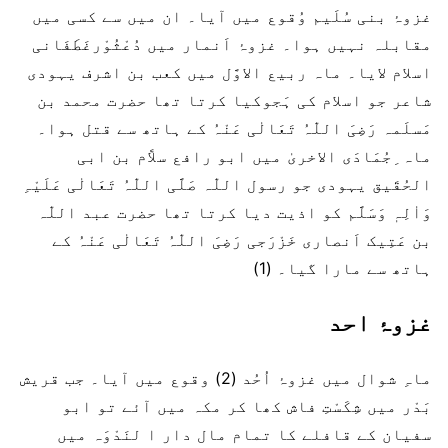
غزوۂ بنی سُلَیم وُقوع میں آیا۔ ان میں سے کسی میں
مقابلہ نہیں ہوا۔ غزوۂ اَنمار میں دُعْثُوْرغَطَفَانی
اسلام لایا۔ ماہ ربیع الاوَّل میں کعب بن اشرف یہودی
شاعر جو اسلام کی ہَجوکیا کرتا تھا حضرت محمد بن
مَسلَمہ رَضِیَ اللّٰہُ تَعَالٰی عَنْہُ کے ہاتھ سے قتل ہوا۔
ماہ ِجُمَادَی الاخریٰ میں ابو رافع سلاَّم بن ابی
الحُقَیق یہودی جو رسول اللّٰہ صَلَّی اللّٰہُ تَعَالٰی عَلَیْہِ
وَاٰلِہٖ وَسَلَّم کو اذیت دیا کرتا تھا حضرت عبد اللّٰہ
بن عَتِیک اَنصاری خَزْرَجی رَضِیَ اللّٰہُ تَعَالٰی عَنْہُ کے
ہاتھ سے مارا گیا۔ (1)
غزوۂ احد
ماہِ شوال میں غزوۂ اُحُد (2) وقوع میں آیا۔ جب قریش
بَدْر میں شِکَسْتِ فاش کھا کر مکہ میں آئے تو ابو
سفیان کے قافلے کا تمام مال دار ا لنَدْوَہ میں