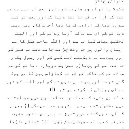
عمران، ع۱۶)
دکھلا یا تم کو جو چاہتے تھے تم، بعض تم میں سے وہ
تھا کہ ارا دہ کر تا تھا دنیا کااور بعض تم میں
سے وہ تھا کہ ارادہ کرتا تھا آخرت کا، پھر پھیر
دیا تم کو ان سے تاکہ آزما وے تم کو اور البتہ
تحقیق معاف کیا تم سے اور اللّٰہ صاحب فضل کا ہے
ایمان والوں پر جس وقت چڑ ھے جاتے تھے تم شہر کو
اور پیچھے نہ دیکھتے تھے کسی کو اور رسول پکار
تا تھا تم کو پچھاڑی میں پس دوبارہ دیا تم کو غم
ساتھ غم کے تاکہ تم غم نہ کھاؤاس چیز کا جو چوک
گئی تم سے اور جو نہ پہنچی تم کو اور اللّٰہ کو خبر
ہے اس چیز کی کہ کرتے ہو تم۔ (1)
خالد بن ولید کے حملے پر مسلمانوں میں جو لوٹنے
میں مشغول تھے ایسی ابتری و سرا سیمگی ( ) پھیلی
کہ اپنے بیگانے میں تمیز نہ رہی۔ چنانچہ حضرت
حُذَیفہ کے والد حضرت یَمان رَضِیَ اللّٰہُ تَعَالٰی عَنْہُمَا