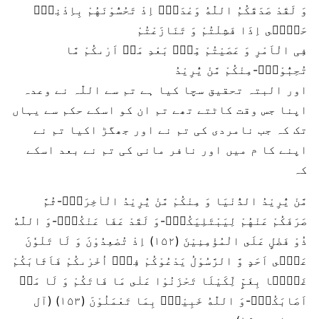
وَ لَقَدْ صَدَقَكُمُ اللّٰهُ وَعْدَهٗۤ اِذْ تَحُسُّوْنَهُمْ بِاِذْنِهٖۚ
حَتّٰۤى اِذَا فَشِلْتُمْ وَ تَنَازَعْتُمْ
فِی الْاَمْرِ وَ عَصَیْتُمْ مِّنْۢ بَعْدِ مَاۤ اَرٰىكُمْ مَّا
تُحِبُّوْنَؕ-مِنْكُمْ مَّنْ یُّرِیْدُ
اور البتہ تحقیق سچا کیا ہے تم سے اللّٰہ نے وعدہ
اپنا جس وقت کاٹتے تھے تم ان کو اسکے حکم سے یہاں
تک کہ جب نامردی کی تم نے اور جھگڑ اکیا تم نے
اپنے کا م میں اور نافر مانی کی تم نے بعد اسکے
کہ
مَّنْ یُّرِیْدُ الدُّنْیَا وَ مِنْكُمْ مَّنْ یُّرِیْدُ الْاٰخِرَةَۚ-ثُمَّ
صَرَفَكُمْ عَنْهُمْ لِیَبْتَلِیَكُمْۚ-وَ لَقَدْ عَفَا عَنْكُمْؕ-وَ اللّٰهُ
ذُوْ فَضْلٍ عَلَى الْمُؤْمِنِیْنَ (۱۵۲) اِذْ تُصْعِدُوْنَ وَ لَا تَلْوٗنَ
عَلٰۤى اَحَدٍ وَّ الرَّسُوْلُ یَدْعُوْكُمْ فِیْۤ اُخْرٰىكُمْ فَاَثَابَكُمْ
غَمًّۢا بِغَمٍّ لِّكَیْلَا تَحْزَنُوْا عَلٰى مَا فَاتَكُمْ وَ لَا مَاۤ
اَصَابَكُمْؕ-وَ اللّٰهُ خَبِیْرٌۢ بِمَا تَعْمَلُوْنَ (۱۵۳) (آل