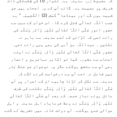
کہ مضبوط زرہ مدینہ ہے۔ تلوار (1) کی شِکَستگی ذات
شریف پر مصیبت ہے۔ گائے آپ کے وہ اصحاب ہیں جو
شہید ہوں گے اور مینڈھا ’’ کَبْش (2) الْکَتِیبَہ ‘‘ ہے
جسے اللّٰہ تعالٰی قتل کرے گا۔ اس خواب کے سبب سے
حضور انور صَلَّی اللّٰہُ تَعَالٰی عَلَیْہِ وَاٰلِہٖ وَسَلَّم کی
رائے تھی کہ لڑائی کے لئے مدینہ سے باہر نہ
نکلیں ۔ عبداللّٰہ بن اُبی کی بھی یہی رائے تھی۔
حضور صَلَّی اللّٰہُ تَعَالٰی عَلَیْہِ وَاٰلِہٖ وَسَلَّم نے اپنے
اصحاب سے مشورہ کیا تو اکابر مہاجرین و انصار
بھی آپ سے متفق ہوگئے مگر وہ نوجوان جو جنگ بَدْر
میں شامل نہ تھے آپ سے درخواست کرنے لگے کہ
مدینہ سے نکل کر لڑنا چاہیے ان کے اصرار پر آپ
صَلَّی اللّٰہُ تَعَالٰی عَلَیْہِ وَاٰلِہٖ وَسَلَّم نکلنے کی طرف
مائل ہوئے نماز جمعہ کے بعد آپ صَلَّی اللّٰہُ تَعَالٰی
عَلَیْہِ وَاٰلِہٖ وَسَلَّم نے وعظ فرمایا، اہل مدینہ و اہل
عوالی جمع ہوگئے۔ آپ دولت خانہ میں تشریف لے گئے