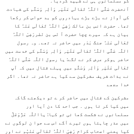
کو مسلمانوں ہی نے شہید کردیا۔
آنحضرت صَلَّی اللّٰہُ تَعَالٰی عَلَیْہِ وَاٰلِہٖ وَسَلَّم کی شہادت
کی آواز نے بڑے بڑے بہادروں کو بد حواس کر رکھا
تھا۔ حضرت انس بن مالک رَضِیَ اللّٰہُ تَعَالٰی عَنْہُ کا
بیان ہے کہ میرے چچا حضرت اَ نَس بن نَضْررَضِیَ اللّٰہُ
تَعَالٰی عَنْہُ جنگ بَدْر میں حاضر نہ تھے۔ وہ رسول
اللّٰہ صَلَّی اللّٰہُ تَعَالٰی عَلَیْہِ وَاٰلِہٖ وَسَلَّم کی خدمت میں
حاضر ہوکر عرض کر نے لگے: یا رسول اللّٰہ صَلَّی اللّٰہُ
تَعَالٰی عَلَیْہِ وَاٰلِہٖ وَسَلَّم میں پہلے قتال میں کہ آپ
نے بذات شریف مشرکین سے کیا ہے حاضر نہ تھا۔ اگر
خدا مجھے
مشرکین کے قتال میں حاضر کر ے تو دیکھئے گاکہ
میں کیا کر تا ہوں ۔ جب احد کا دن آیا اور
مسلمانوں نے شکست کھا ئی تو کہا: یااللّٰہ عَزَّوَجَلَّ
میں عذر چاہتا ہوں تیرے آگے اس سے جوا ن لوگوں نے
کیا یعنی اصحاب کرام رَضِیَ اللّٰہُ تَعَالٰی عَنْہُم نے اور