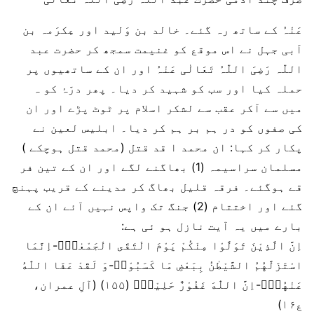
عَنْہُ کے ساتھ رہ گئے۔ خالد بن وَلید اور عِکرَمہ بن
اَبی جہل نے اس موقع کو غنیمت سمجھ کر حضرت عبد
اللّٰہ رَضِیَ اللّٰہُ تَعَالٰی عَنْہُ اور ان کے ساتھیوں پر
حملہ کیا اور سب کو شہید کر دیا۔ پھر درّۂ کو ہ
میں سے آکر عقب سے لشکر اسلام پر ٹوٹ پڑے اور ان
کی صفوں کو در ہم بر ہم کر دیا۔ ابلیس لعین نے
پکار کر کہا: ان محمد ا قد قتل (محمد قتل ہوچکے )
مسلمان سراسیمہ (1) بھاگنے لگے اور ان کے تین فر
قے ہوگئے۔ فرقہ قلیل بھاگ کر مدینے کے قریب پہنچ
گئے اور اختتام (2) جنگ تک واپس نہیں آئے ان کے
بارے میں یہ آیت نازل ہو ئی ہے:
اِنَّ الَّذِیْنَ تَوَلَّوْا مِنْكُمْ یَوْمَ الْتَقَى الْجَمْعٰنِۙ-اِنَّمَا
اسْتَزَلَّهُمُ الشَّیْطٰنُ بِبَعْضِ مَا كَسَبُوْاۚ-وَ لَقَدْ عَفَا اللّٰهُ
عَنْهُمْؕ-اِنَّ اللّٰهَ غَفُوْرٌ حَلِیْمٌ۠ (۱۵۵) (آلِ عمران،
ع۱۶)