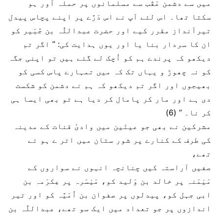
میں سے دشمن عَقْب سے مسلمانوں پر حملہ آور ہو
سکتا تھا۔ اس لئے آپ نے اس دَرَّے پر اپنے پچاس پیدل
تیراَنداز مقرر کیے اور حضرت عبداللّٰہ بن جُبَیر کو
ان کا سردار بنا یا اور یوں ہدایت کی: ’’ اگر تم
دیکھو کہ پرندے ہم کو اُچک لے گئے ہیں تو اپنی جگہ
کو نہ چھوڑ و یہاں تک کہ میں تمہارے پاس کسی کو
بھیجوں اور اگر تم دیکھو کہ ہم نے دشمن کو شکست
دی ہے اور مار کر پامال کر دیا ہے تو بھی ایسا ہی
کر نا۔ ‘‘ (6)
مشرکین نے بھی جو عینَین میں وادیٔ قنات کے مدینہ
کی طرف کے کنارے پر شور ستان میں اتر ے ہو ئے
تھے،
صفیں آراستہ کیں چنانچہ انہوں نے سواروں کے
مَیْمَنہ پر خالد بن وَلید کو، مَیْسَرہ پر عِکرَمہ بن
ابی جہل کو، پیدلوں پر صفوان بن اُمَیَّہ کو اور تیر
اندازوں پر جو تعداد میں ایک سو تھے، عبداللّٰہ بن