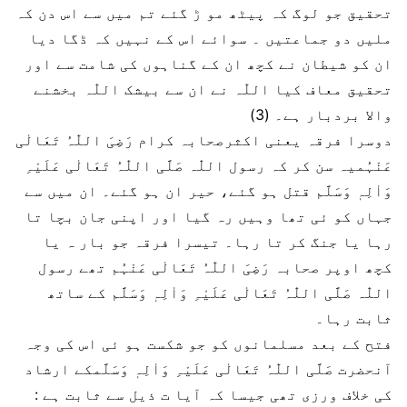
تحقیق جو لوگ کہ پیٹھ مو ڑ گئے تم میں سے اس دن کہ
ملیں دو جماعتیں ۔ سوائے اس کے نہیں کہ ڈگا دیا
ان کو شیطان نے کچھ ان کے گناہوں کی شامت سے اور
تحقیق معاف کیا اللّٰہ نے ان سے بیشک اللّٰہ بخشنے
والا بردبار ہے۔ (3)
دوسرا فرقہ یعنی اکثرصحابہ کرام رَضِیَ اللّٰہُ تَعَالٰی
عَنْہُمیہ سن کر کہ رسول اللّٰہ صَلَّی اللّٰہُ تَعَالٰی عَلَیْہِ
وَاٰلِہٖ وَسَلَّم قتل ہو گئے، حیر ان ہو گئے۔ ان میں سے
جہاں کو ئی تھا وہیں رہ گیا اور اپنی جان بچا تا
رہا یا جنگ کر تا رہا۔ تیسرا فرقہ جو بار ہ یا
کچھ اوپر صحابہ رَضِیَ اللّٰہُ تَعَالٰی عَنْہُم تھے رسول
اللّٰہ صَلَّی اللّٰہُ تَعَالٰی عَلَیْہِ وَاٰلِہٖ وَسَلَّم کے ساتھ
ثابت رہا۔
فتح کے بعد مسلمانوں کو جو شکست ہو ئی اس کی وجہ
آنحضرت صَلَّی اللّٰہُ تَعَالٰی عَلَیْہِ وَاٰلِہٖ وَسَلَّمکے ارشاد
کی خلاف ورزی تھی جیسا کہ آیا ت ذیل سے ثابت ہے :