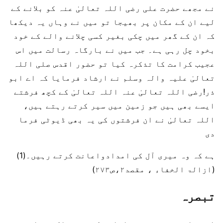
نے مجھے حضرت علی رضی اللہ تعالیٰ عنہ کو بلانے کے
لیے ان کے مکان پر بھیجا تو میں نے وہاں یہ دیکھا
کہ ان کے گھر میں چکی بغیر کسی چلانے والے کے خود
بخود چل رہی ہے۔ جب میں نے بارگاہ رسالت میں اس
عجیب کرامت کا تذکرہ کیا تو حضور اقدس صلی اللہ
تعالیٰ علیہ والہ وسلم نے ارشاد فرمایا کہ اے ابو
ذر!رضی اللہ تعالیٰ عنہ اللہ تعالیٰ کے کچھ فرشتے
ایسے بھی ہیں جو زمین میں سیر کرتے رہتے ہیں،
اللہ تعالیٰ نے ان فرشتوں کی یہ بھی ڈیوٹی فرما
دی
ہے کہ وہ میری آل کی امدادواعانت کرتے رہیں۔(1)
(ازالۃ الخفاء ، مقصد۲،ص۲۷۳)
تبصرہ