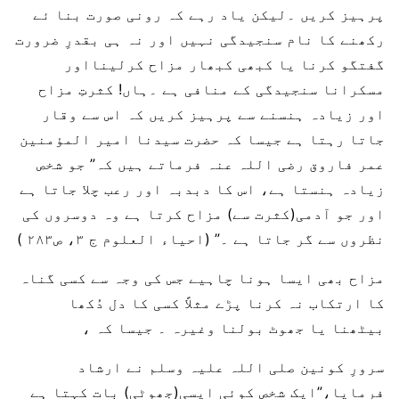
پرہیز کریں ۔لیکن یاد رہے کہ رونی صورت بنا ئے
رکھنے کا نام سنجیدگی نہیں اور نہ ہی بقدرِ ضرورت
گفتگو کرنا یا کبھی کبھار مزاح کرلینااور
مسکرانا سنجیدگی کے منافی ہے ۔ہاں! کثرتِ مزاح
اور زیادہ ہنسنے سے پرہیز کریں کہ اس سے وقار
جاتا رہتا ہے جیسا کہ حضرت سیدنا امیر المؤمنین
عمر فاروق رضی اللہ عنہ فرماتے ہیں کہ” جو شخص
زیادہ ہنستا ہے، اس کا دبدبہ اور رعب چلا جاتا ہے
اور جو آدمی(کثرت سے) مزاح کرتا ہے وہ دوسروں کی
نظروں سے گر جاتا ہے ۔” (احیاء العلوم ج ۳، ص۲۸۳ )
مزاح بھی ایسا ہونا چاہيے جس کی وجہ سے کسی گناہ
کا ارتکاب نہ کرنا پڑے مثلاً کسی کا دل دُکھا
بیٹھنا یا جھوٹ بولنا وغیرہ ۔ جیسا کہ ،
سرورِ کونین صلی اللہ علیہ وسلم نے ارشاد
فرمایا،”ایک شخص کوئی ایسی(جھوٹی) بات کہتا ہے