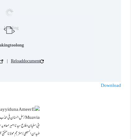
Loading...
aking too long?
|
Download