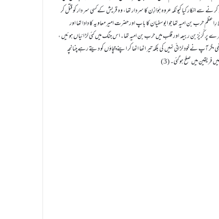
 کر نے سے انکار کیا کیونکہ عروہ ہَوَازِن کا سردار تھا، وہ قریش کے کسی سر دار کو قتل کر
ا رِا عظم حرب بن امیہ تھا جو ابو سفیان کا باپ اور حضرت امیر معاویہ کا دادا تھا اور
ور دوسرے پر کُرَیْز بن ربیعہ اور قلب میں حرب بن امیہ تھا۔اس جنگ میں کئی لڑ ائیاں ہوئیں ،
پ نے خود لڑ ائی نہیں کی بلکہ تیر اٹھا اٹھا کر اپنے چچاؤں کو دیتے رہے چنانچہ