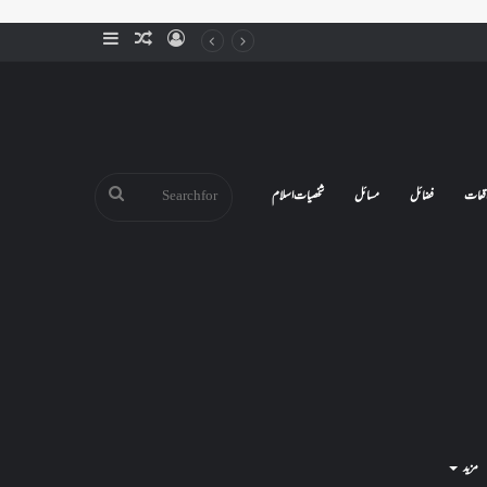
Sidebar
Random
Log
Article
In
Search
قعات
فضائل
مسائل
شخصیات اسلام
for
مزید