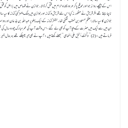
اس کے پیچھے روانہ ہو ااور موقع پاکر عر وہ کا ماہ حرام میں قتل کر ڈالا۔ ہَوَازِن نے قصاص میں بَرّاض کو قتل
نا چاہتے تھے مگر قریش نے منظور نہ کیا اس لئے قریش و کِنانہ اور ہَوَازِن میں جنگ چھڑ گئی کِنانہ کا سپہ سال
ہَوَازِن کا سپہ سالارِ اعظم مسعود بن مُعَتب ثقفی تھا۔لشکر کِنانہ کے ایک پہلو پر عبد اللّٰہ بن جُدْ عَان ا
ان میں سے ایک میں حضرت کے چچا آپ کو بھی لے گئے، اس وقت آپ کی عمر مبارک چو دہ سال کی تھی مگر آ
فرماتے ہیں : (2) ’’ وَ کُنْتُ اُ نَـبِّلُ عَلٰی اَعْمَامِی ‘‘ بعضے کہتے ہیں : آپ نے بھی تیر پھینکے تھے بہرحال اَخیر میں فریقین میں صلح ہو گئی۔ (3)