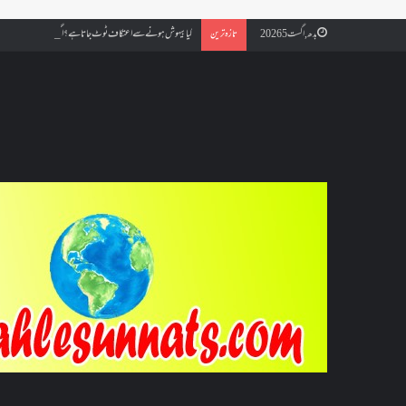
کیا بیہوش ہونے سے اعتکاف ٹوٹ جاتا ہے؟ اگر معتکف کو احتلام ہو جائ
بدھ, اگست 5 2026
تازہ ترین