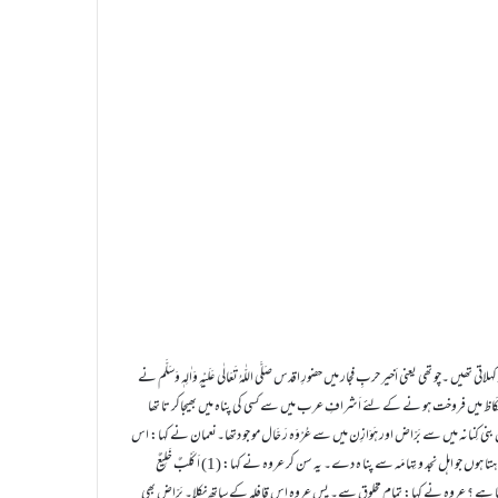
چو تھی یعنی اَخیر حربِ فجار میں حضورِ اقدس صَلَّی اللّٰہُ تَعَالٰی عَلَیْہِ وَاٰلِہٖ وَسَلَّم نے
رِ عُکَاظ میں فروخت ہو نے کے لئے اَشرافِ عرب میں سے کسی کی پناہ میں بھیجاکر تا تھا
انہ میں سے بَرّاض اور ہَوَازِن میں سے عُرْوَہ رَ حَّال مو جو دتھا۔نعمان نے کہا: اس
قافلہ کو کون پناہ دے گا ؟ بَرّاض بو لا: میں بنی کِنانہ سے پنا ہ دیتا ہوں ۔نعمان نے کہا: میں ایسا شخص چاہتا ہوں جو اہل نجد و تِہامَہ سے پنا ہ دے۔ یہ سن کر عروہ نے کہا: (1) اَ کَلْبٌ خَلِیعٌ
ا ہ دیتا ہے ؟ عروہ نے کہا: تمام مخلوق سے۔ پس عروہ اس قافلہ کے ساتھ نکلا۔ بَرّاض بھی