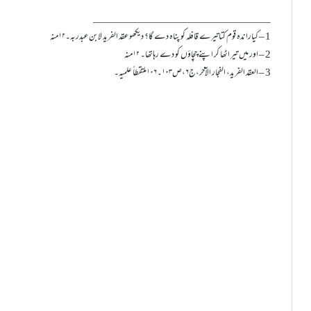
________________________________
1 – کیاراندہ قوم کتاتیرے قافلہ کو پناہ دے گا؟ دیکھو عقد الفرید لابن عبدربہ۔۱۲منہ
2 – اور میں تیر اٹھا کر اپنے چچاؤں کو دے رہاتھا۔ ۱۲منہ
3 – العقد الفرید، الفجار الآخر،ج۶،ص۱۰۳۔۱۰۶ملتقطاً علمیہ۔