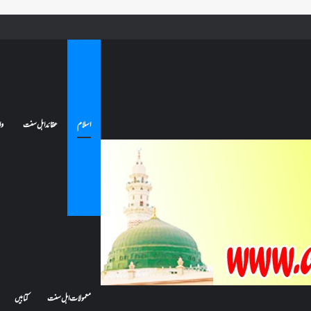
ے تو کیا اس کا اعتکاف ٹوٹ جائے گا؟فنائے مسجد کسے کہتے ہیں ، اور کیا معتکف فنائے مسجد میں جا سکتا ہے؟
اسلام
عقائد اہل سنت
وا
معمولات اہل سنت
کتابیں