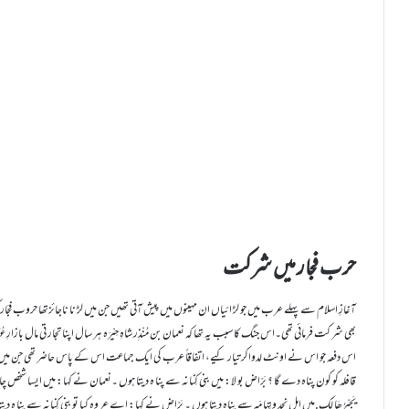
حرب فجار میں شرکت
آغازِ اسلام سے پہلے عرب میں جو لڑ ائیاں ان مہینوں میں پیش آتی تھیں جن میں لڑ نا ناجائزتھا حروب فِجَار کہلاتی تھیں ۔
بھی شر کت فرمائی تھی۔اس جنگ کا سبب یہ تھا کہ نعمان بن مُنْذِر شاہِ حِیْرَہ ہر سال اپنا تجار تی مال بازا
اس دفعہ جو اس نے اونٹ لدواکر تیار کیے، اتفاقاً عرب کی ایک جماعت اس کے پاس حاضر تھی جن میں بنی کِن
یَجِیْرُھَا لَک.میں اہل نجد وتِہامَہ سے پناہ دیتا ہوں ۔ بَرّاض نے کہا: اے عر وہ کیا تو بنی کِنانہ سے پن