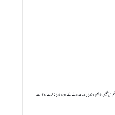
یَنْکِحَ فَلَمْ یَنْکِحْ فَلَیْسَ مِنَّا یعنی جو نکاح پر قدرت ہونے کے باوجود نکاح نہ کرے وہ ہم سے