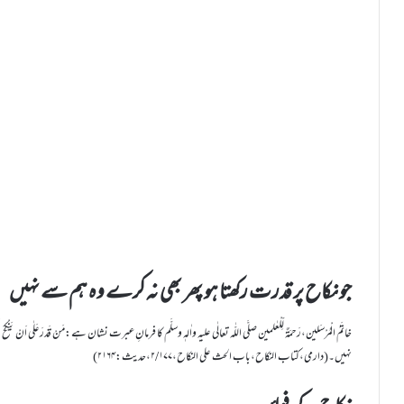
جو نکاح پر قدرت رکھتا ہو پھر بھی نہ کرے وہ ہم سے نہیں
خاتَمُ الْمُرْسَلین،رَحمَۃٌ لِّلْعٰلمین صلَّی اللّٰہ تعالٰی علیہ واٰلہٖ وسلَّم کا فرمانِ عبرت نشان ہے:مَنْ قَدَرَعَلٰی اَنْ 
نہیں۔(دارمی،کتاب النکاح،باب الحث علی النکاح،۲/۱۷۷،حدیث:۲۱۶۴)