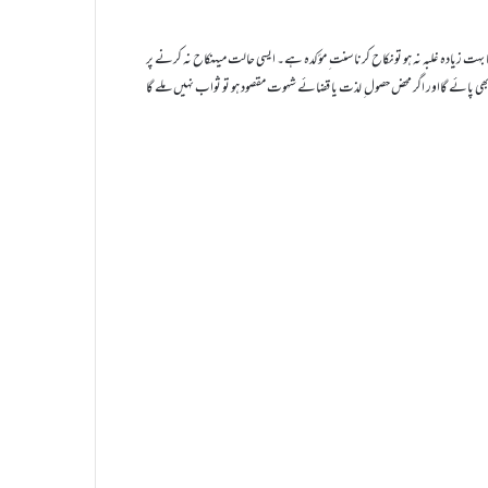
 بہت زیادہ غلبہ نہ ہو تو نکاح کرنا سنت ِ مؤکدہ ہے۔ ایسی حالت میںنکاح نہ کرنے پر
بھی پائے گااور اگر محض حصول ِ لذت یا قضائے شہوت مقصود ہو تو ثواب نہیں ملے گا