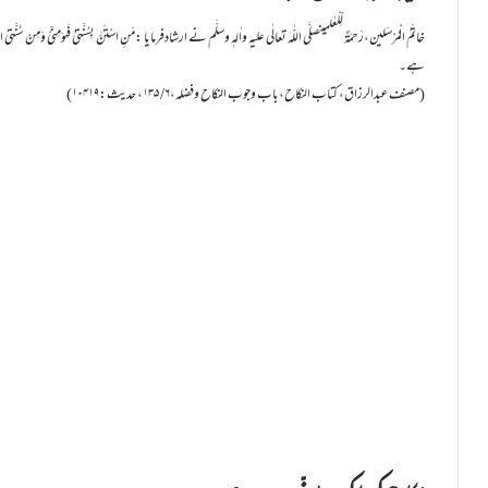
خاتَمُ الْمُرْسَلین،رَحمَۃٌ لِّلْعٰلمینصلَّی اللّٰہ تعالٰی علیہ واٰلہٖ وسلَّم نے ارشادفرمایا :مَنِ اسْتَنَّ بِسُنَّتِیْ فَہُوَ
ہے۔
(مصنف عبدالرزاق، کتاب النکاح،باب وجوب النکاح وفضلہ،۶/ ۱۳۵، حدیث:۱۰۴۱۹)