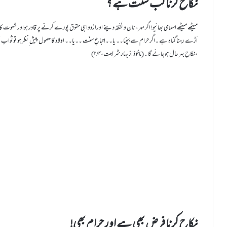
نکاح کرنا کب سنّت ہے ؟
میٹھے میٹھے اسلامی بھائیو! اگر مہر، نان و نَفْقہ دینے اورازدواجی حقوق پورے کرنے پر قادر ہواور شہوت کا
اَڑے رہنا گناہ ہے ۔اگر حرام سے بچنا۔۔ یا۔۔اِتباعِ سنّت ۔۔یا۔۔ اولاد کا حصول پیش ِ نظر ہو توثواب 
،نکاح بہر حال ہوجائے گا ۔(ماخوذ از بہارشریعت،۲/۴)
نکاح کرنا فرض بھی ہے اور حرام بھی!