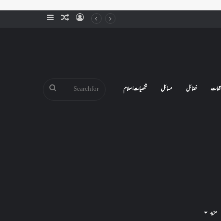
Sidebar
Random
Log
Article
In
Search
قعات
فضائل
مسائل
شخصیات اسلام
for
مزید