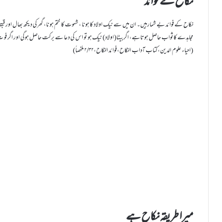
نکاح کے فوائد
نکاح کے فوائد بے شمارہیں۔ ان میں سے نیک اولاد کا ہونا ، شہوت کا ختم ہونا، گھرکی دیکھ بھال اور قب
مجاہدے کاثواب حاصل ہوتاہے، اگربیٹا(اولاد) نیک ہو تو اس کی دعا سے برکت حاصل ہوگی اور اگر فو ت 
(احیاء علوم الدین،کتاب آداب النکاح،فوائد النکاح،۲/۳۲ ملخصاً)
میرا طریقہ نکاح ہے