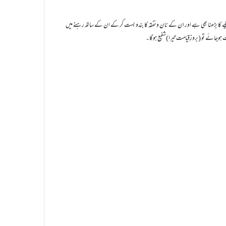
یلے کا بڑھنا بھی ہے اور ان کے نان ونفقہ کا بندو بست کر کے ان کے ساتھ رہنے میں
ہوجائے تو (بروزِقیامت تیرا)شفیع ہوگا۔