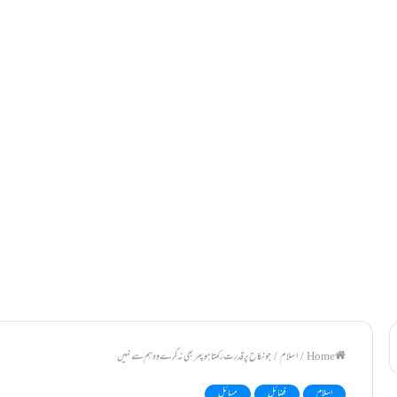
/
اسلام
/
جو نکاح پر قدرت رکھتا ہو پھر بھی نہ کرے وہ ہم سے نہیں
اسلام
فضائل
مسائل