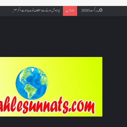
کیا بیہوش ہونے سے اعتکاف ٹوٹ جاتا ہے؟ اگر معتکف کو احتلام ہو جائ
بدھ, اگست 5 2026
تازہ ترین