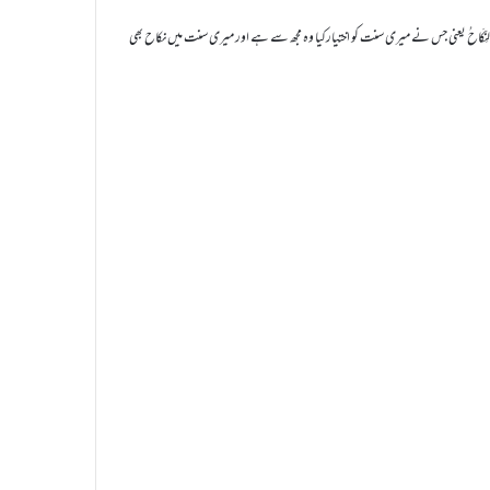
مِنِّیْ وَمِنْ سُنَّتِی النِّکَاحُ یعنی جس نے میری سنت کو اختیارکیا وہ مجھ سے ہے اور میری سنت میں نکاح بھی