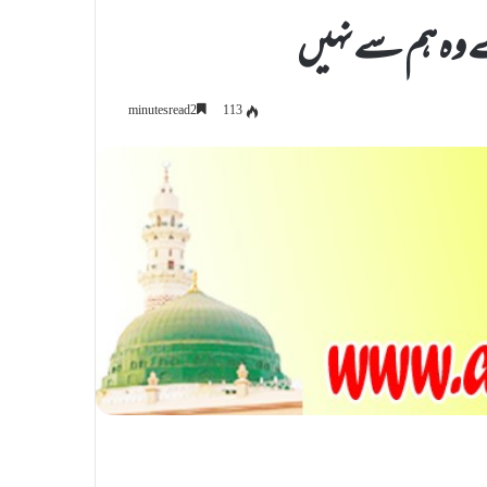
رے وہ ہم سے نہیں
113