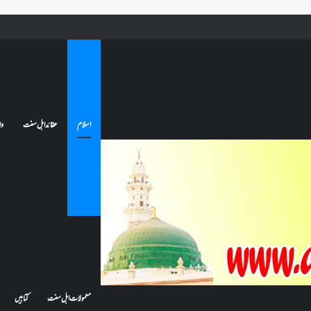
ے تو کیا اس کا اعتکاف ٹوٹ جائے گا؟فنائے مسجد کسے کہتے ہیں ، اور کیا معتکف فنائے مسجد میں جا سکتا ہے؟
اسلام
عقائد اہل سنت
وا
معمولات اہل سنت
کتابیں