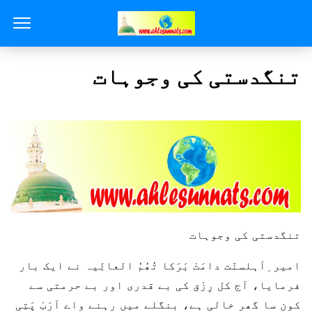
تنگدستی کی وجوہات
تنگدستی کی وجوہات
امیر ِاَہلسنّت دامَتْ بَرَکا تُھُمُ العالِیہ نے ایک بار
فرمایا، آج کل رِزْق کی بے قدری اور بے حرمتی سے
کون سا گھر خالی ہے، بنگلے میں رہنے واے اَرَبْ پَتِی